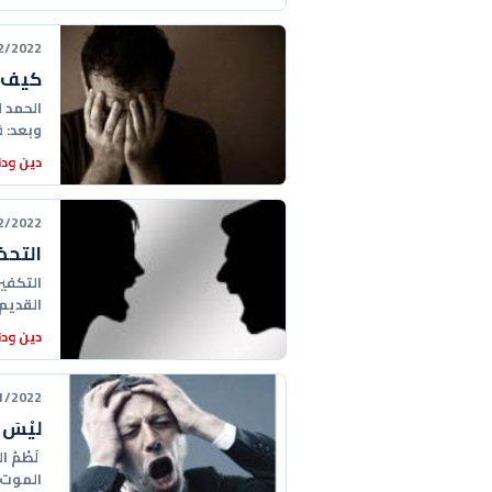
22 00:00:00
كيف ن
الحمد 
وبعد: ف
دين ودن
22 01:31:00
التحذ
التكفي
القديم
دين ودن
22 21:40:00
ليْسَ م
لَطْمُ 
الموت 