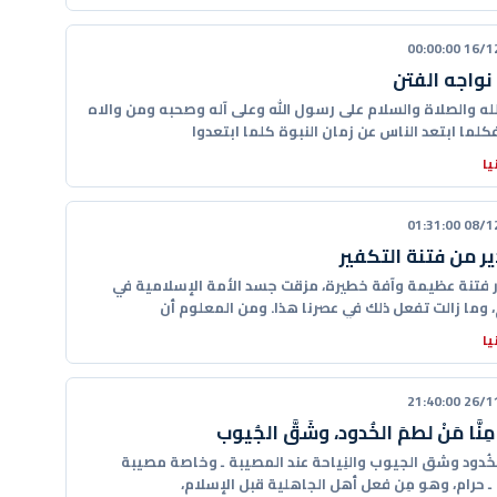
16/12/20
واجه الفتن
لله والصلاة والسلام على رسول الله وعلى آله وصحبه ومن والاه
كلما ابتعد الناس عن زمان النبوة كلما ابتعدوا
يا
08/12/20
ير من فتنة التكفير
ر فتنة عظيمة وآفة خطيرة، مزقت جسد الأمة الإسلامية في
، وما زالت تفعل ذلك في عصرنا هذا. ومن المعلوم أن
يا
26/11/20
ِنَّا مَنْ لطمَ الخُدود، وشَقَّ الجُيوب
الخُدود وشق الجيوب والنِياحة عند المصيبة ـ وخاصة مصيبة
ـ حرام، وهو مِن فعل أهل الجاهلية قبل الإسلام،