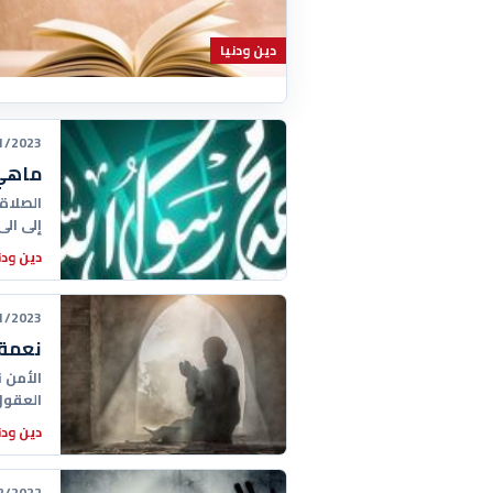
دين ودنيا
23 22:52:00
ماهي 
الصلاة 
إلى ال
دين ودن
23 23:52:00
نعمة 
الأمن 
العقول
دين ودن
22 00:36:00