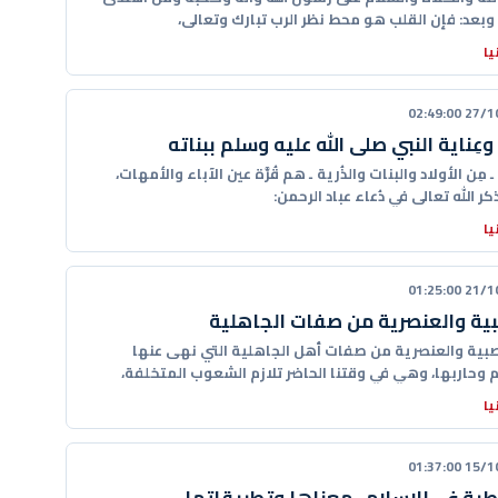
وبعد: فإن القلب هو محط نظر الرب تبارك وتعالى،
يا
27/10/20
 وعِناية النبي صلى الله عليه وسلم ببناته
ـ مِن الأولاد والبنات والذُرية ـ هم قُرَّة عين الآباء والأمهات،
كر الله تعالى في دُعاء عباد الرحمن:
يا
21/10/20
ية والعنصرية من صفات الجاهلية
صبية والعنصرية من صفات أهل الجاهلية التي نهى عنها
م وحاربها، وهي في وقتنا الحاضر تلازم الشعوب المتخلفة،
يا
15/10/20