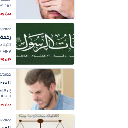
بهداه، 
دين ودن
22 02:49:00
رَحْمة
الأبناء 
ولهذا ذ
دين ودن
22 01:25:00
العصب
إن الع
الإسلا
والدول
دين ودن
22 01:37:00