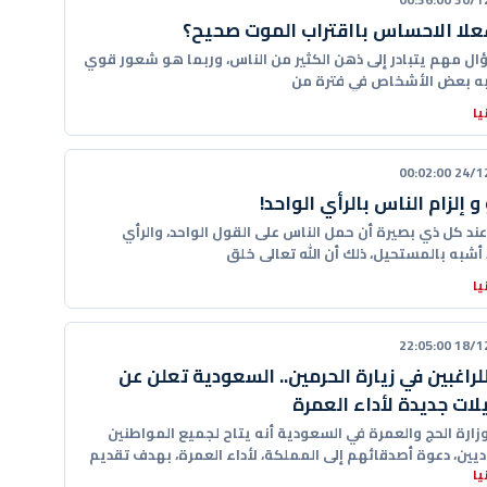
لا الاحساس بااقتراب الموت صحيح؟
ل مهم يتبادر إلى ذهن الكثير من الناس، وربما هو شعور قوي
ه بعض الأشخاص في فترة من
يا
24/12/20
و إلزام الناس بالرأي الواحد!
ند كل ذي بصيرة أن حمل الناس على القول الواحد، والرأي
أشبه بالمستحيل، ذلك أن الله تعالى خلق
يا
18/12/20
لراغبين في زيارة الحرمين.. السعودية تعلن عن
ات جديدة لأداء العمرة
وزارة الحج والعمرة في السعودية أنه يتاح لجميع المواطنين
يين، دعوة أصدقائهم إلى المملكة، لأداء العمرة، بهدف تقديم
يا
ات