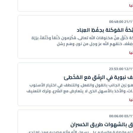
يا
21/11/20
كةُ المُوَكَلة بحِفْظِ العِبَاد
 خَلْقٌ مِنْ مخلوقات الله تعالى، مُكْرَمون خَلْقاً وخُلُقاً، برَرَة
ِعْلا، خلقهم الله عز وجل من نور، وهم رسُل
يا
12/11/20
نبوية في الرِفْقِ مَع المُخْطِئ
ُ هو لِين الجانب بالقول والفعل، والتلطف في اختيار الأسلوب
ات، والأخذ بالأسهل الذي لا يتعارض مع الشرع، وترك التعنيف
يا
03/11/20
ق بالشهوات طريق الخسران
لله والصلاة والسلام على رسول الله وآله وصحبه ومن اهتدى