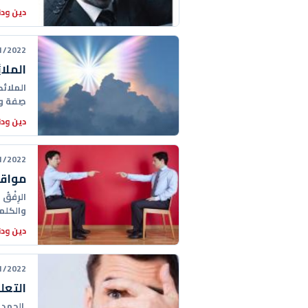
دين ودن
22 00:48:00
الملائِ
الملائكة
صِفة وف
دين ودن
22 23:53:00
مواقف 
الرِفْق
والكلم
دين ودن
22 00:06:00
التعل
الحمد 