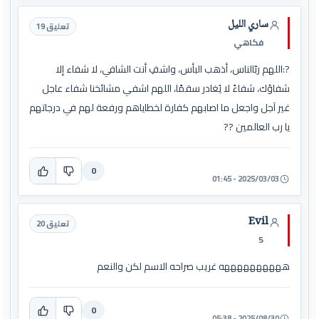
ساري الليل
تعليق 19
فكاهي
?:اللهم ربّالناس، أذهب البأس، واشفِ أنت الشافي، لا شفاء إلا
شفاؤك، شفاءً لا يُغادر سقمًا، اللهم اشفي مشائخنا شفاء عاجل
غير آجل واجعل ما اصابهم كفارة لخطاياهم ورفعة لهم في درجاتهم
يا رب العالمين ??
0
2025/03/03 - 01:45
Evil
تعليق 20
5
ههههههههههه غريب صراحه الاسم لكن والنعم
0
2025/08/30 - 05:38