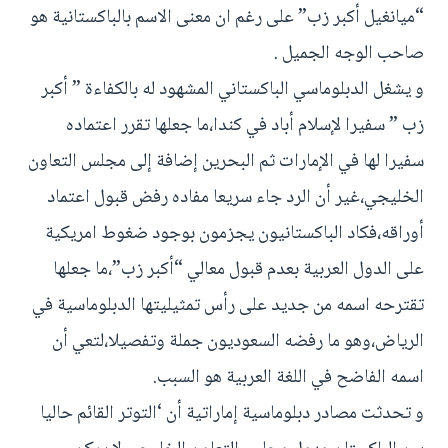
“ميانغيل أكبر زب” على رغم ان معنى الاسم بالباكستانية هو
صاحب الوجه الجميل .
و يشغل الدبلوماسي الباكستاني المشهود له بالكفاءة ” أكبر
زب ” سفيرا لإسلام أباد في كندا،ما جعلها تقرر اعتماده
سفيرا لها في الإمارات ثم البحرين إضافة إلى مجلس التعاون
الخليجي،غير أن الرد جاء سريعا مفاده رفض قبول اعتماد
أوراقه،فكاد الباكستانيون يجزمون بوجود ضغوط امريكية
على الدول العربية بعدم قبول معالي “أكبر زب”،ما جعلها
تقترحه اسمه من جديد على رأس تمثيليتها الدبلوماسية في
الرياض،وهو ما رفضه السعوديون جملة وتفصيلا،لتعي أن
اسمه الفاضح في اللغة العربية هو السبب.
و تحدثت مصادر دبلوماسية إماراتية أن ‘التوتر القائم حاليا