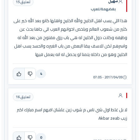
سهيل
تعليق 15
بغضهمةللعرب
هذا اللي يسب اهل الخليج والله الخليج واهلها كانو بعد الله خير على
كثير من شعوب العالم وبلخص اخوانهم العرب للي جاها بحث عن
وظيفه وكانت دول الخليج له هي باب رزق مفتوح من بعد الله له
واسرهم لكن للاسف يبقا البعض من باب الغيره والحسد يسب اهل
الخليج وهو من داخله يتمنا لو يحصل له انه يعمل فيها
4
2017/04/09 - 07:05
تعليق 16
لا بل غلط اول شي ناس م شوب زين علشان افهم اسم مبارك اكبر
زيب Akbar zeab
0