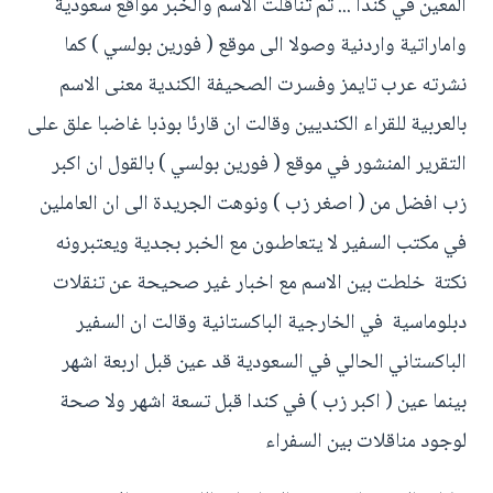
المعين في كندا ... ثم تناقلت الاسم والخبر مواقع سعودية
واماراتية واردنية وصولا الى موقع ( فورين بولسي ) كما
نشرته عرب تايمز وفسرت الصحيفة الكندية معنى الاسم
بالعربية للقراء الكنديين وقالت ان قارئا بوذبا غاضبا علق على
التقرير المنشور في موقع ( فورين بولسي ) بالقول ان اكبر
زب افضل من ( اصغر زب ) ونوهت الجريدة الى ان العاملين
في مكتب السفير لا يتعاطىون مع الخبر بجدية ويعتبرونه
نكتة خلطت بين الاسم مع اخبار غير صحيحة عن تنقلات
دبلوماسية في الخارجية الباكستانية وقالت ان السفير
الباكستاني الحالي في السعودية قد عين قبل اربعة اشهر
بينما عين ( اكبر زب ) في كندا قبل تسعة اشهر ولا صحة
لوجود مناقلات بين السفراء