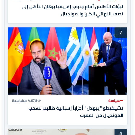
لبؤات الأطلس أمام جنوب إفريقيا برهان التأهل إلى
نصف النهائي الكان والمونديال
7
سياسة
4,678 مشاهدة
تشيكيطو "يبهدل" أحزاباً إسبانية طالبت بسحب
المونديال من المغرب
8