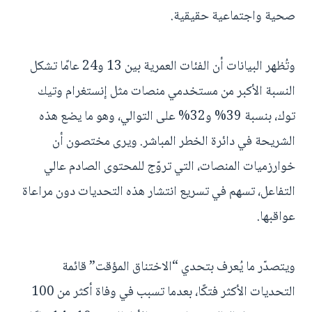
صحية واجتماعية حقيقية.
وتُظهر البيانات أن الفئات العمرية بين 13 و24 عامًا تشكل
النسبة الأكبر من مستخدمي منصات مثل إنستغرام وتيك
توك، بنسبة 39% و32% على التوالي، وهو ما يضع هذه
الشريحة في دائرة الخطر المباشر. ويرى مختصون أن
خوارزميات المنصات، التي تروّج للمحتوى الصادم عالي
التفاعل، تسهم في تسريع انتشار هذه التحديات دون مراعاة
عواقبها.
ويتصدّر ما يُعرف بتحدي “الاختناق المؤقت” قائمة
التحديات الأكثر فتكًا، بعدما تسبب في وفاة أكثر من 100