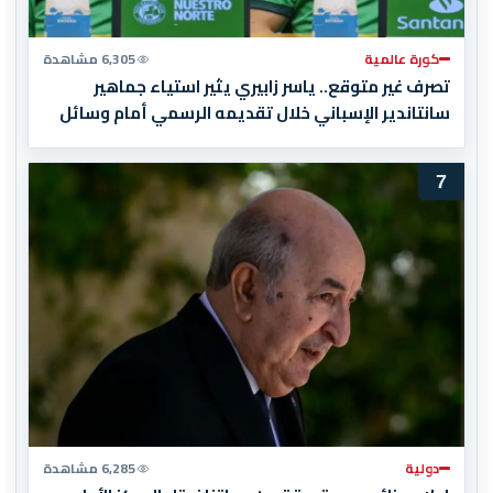
كورة عالمية
6,305 مشاهدة
تصرف غير متوقع.. ياسر زابيري يثير استياء جماهير
سانتاندير الإسباني خلال تقديمه الرسمي أمام وسائل
الإعلام
7
دولية
6,285 مشاهدة