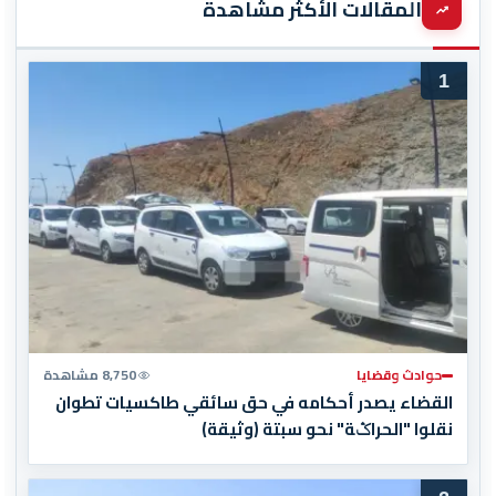
المقالات الأكثر مشاهدة
1
حوادث وقضايا
8,750 مشاهدة
القضاء يصدر أحكامه في حق سائقي طاكسيات تطوان
نقلوا "الحراݣة" نحو سبتة (وثيقة)