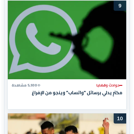
9
حوادث وقضايا
5,930 مشاهدة
مكترٍ يدلي برسائل "واتساب" وينجو من الإفراغ
10