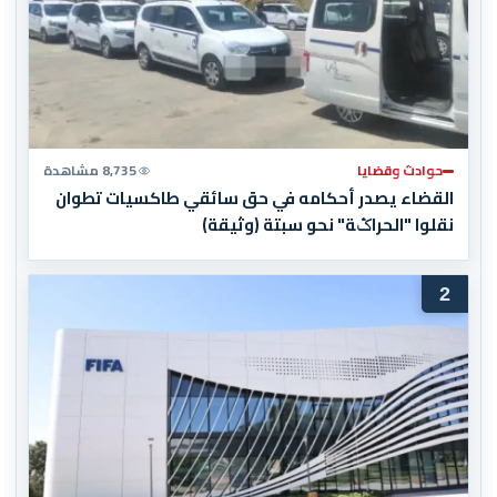
حوادث وقضايا
8,735 مشاهدة
القضاء يصدر أحكامه في حق سائقي طاكسيات تطوان
نقلوا "الحراݣة" نحو سبتة (وثيقة)
2