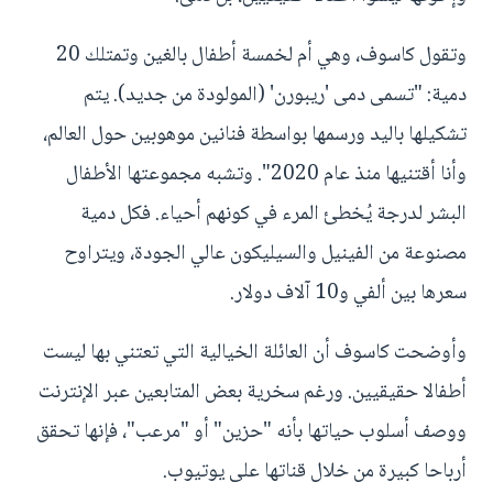
وتقول كاسوف، وهي أم لخمسة أطفال بالغين وتمتلك 20
دمية: "تسمى دمى 'ريبورن' (المولودة من جديد). يتم
تشكيلها باليد ورسمها بواسطة فنانين موهوبين حول العالم،
وأنا أقتنيها منذ عام 2020". وتشبه مجموعتها الأطفال
البشر لدرجة يُخطئ المرء في كونهم أحياء. فكل دمية
مصنوعة من الفينيل والسيليكون عالي الجودة، ويتراوح
سعرها بين ألفي و10 آلاف دولار.
وأوضحت كاسوف أن العائلة الخيالية التي تعتني بها ليست
أطفالا حقيقيين. ورغم سخرية بعض المتابعين عبر الإنترنت
ووصف أسلوب حياتها بأنه "حزين" أو "مرعب"، فإنها تحقق
أرباحا كبيرة من خلال قناتها على يوتيوب.