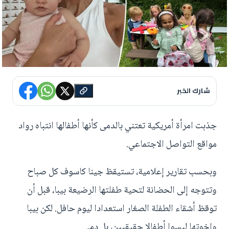
شارك الخبر
جذبت امرأة أمريكية تعتني بالدمى كأنها أطفالها انتباه رواد
مواقع التواصل الاجتماعي.
وبحسب تقارير إعلامية، تستيقظ جينا كاسوف كل صباح
وتتوجه إلى الحضانة لتحية طفلتها الرضيعة بيبا، قبل أن
توقظ أشقاء الطفلة الصغار استعدادا ليوم حافل. لكن بيبا
وإخوتها ليسوا أطفالا حقيقيين، بل دمى.