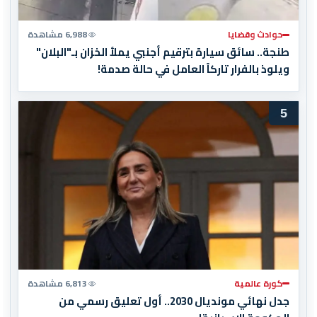
حوادث وقضايا
6,988 مشاهدة
طنجة.. سائق سيارة بترقيم أجنبي يملأ الخزان بـ"البلان"
ويلوذ بالفرار تاركاً العامل في حالة صدمة!
5
كورة عالمية
6,813 مشاهدة
جدل نهائي مونديال 2030.. أول تعليق رسمي من