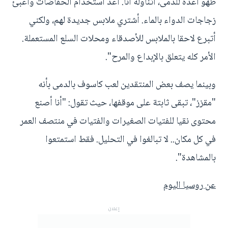
طهو أعده للدمى، أتناوله أنا. أعد استخدام الحفاضات وأعبئ
زجاجات الدواء بالماء. أشتري ملابس جديدة لهم، ولكني
أتبرع لاحقا بالملابس للأصدقاء ومحلات السلع المستعملة.
الأمر كله يتعلق بالإبداع والمرح".
وبينما يصف بعض المنتقدين لعب كاسوف بالدمى بأنه
"مقزز"، تبقى ثابتة على موقفها، حيث تقول: "أنا أصنع
محتوى نقيا للفتيات الصغيرات والفتيات في منتصف العمر
في كل مكان.. لا تبالغوا في التحليل. فقط استمتعوا
بالمشاهدة".
عن روسيا اليوم
إعلان