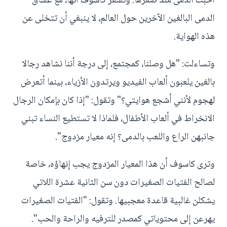
أحبت الدمى منذ صغرها. وتشعر كاسوف أنها، مع عشاق
الدمى البالغين الآخرين حول العالم، لا ينبغي أن تتخلى عن
هذه الهواية.
وتساءلت: "هل وصلنا، كمجتمع، إلى درجة أننا نشاهد رجالا
بالغين يلعبون ألعاب الفيديو ويرتدون الأزياء، بينما أتعرض
لهجوم لأنني أشجع هوايتي؟" وتقول: "إذا كان بإمكان الرجال
الانخراط في ألعاب الأطفال، فلماذا لا تستطيع النساء تبني
جانبهن الراع واللعب بالدمى؟ إنه معيار مزدوج".
وترى كاسوف أن هذا المعيار المزدوج يجب إنهاؤه، خاصة
لصالح الفتيات الصغيرات دون سن الثانية عشرة اللاتي
يشكلن غالبية قاعدة معجبيها. وتقول: "الفتيات الصغيرات
يهرعن إلى محتوياتي كمصدر للترفيه والراحة والحب".