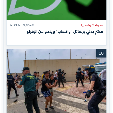
حوادث وقضايا
5,884 مشاهدة
مكترٍ يدلي برسائل "واتساب" وينجو من الإفراغ
10