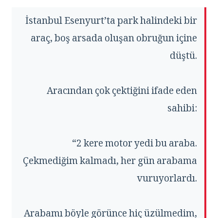
İstanbul Esenyurt’ta park halindeki bir
araç, boş arsada oluşan obruğun içine
düştü.
Aracından çok çektiğini ifade eden
sahibi:
“2 kere motor yedi bu araba.
Çekmediğim kalmadı, her gün arabama
vuruyorlardı.
Arabamı böyle görünce hiç üzülmedim,