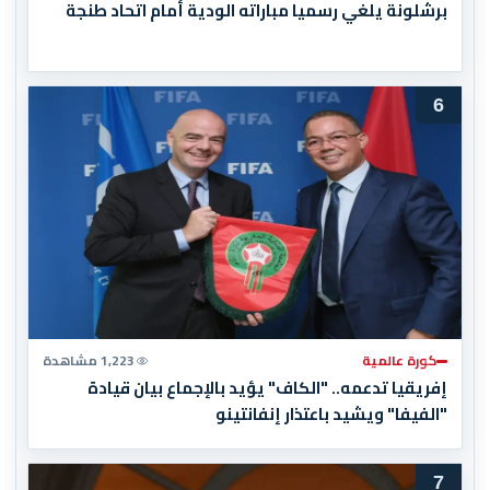
برشلونة يلغي رسميا مباراته الودية أمام اتحاد طنجة
6
كورة عالمية
1,223 مشاهدة
إفريقيا تدعمه.. "الكاف" يؤيد بالإجماع بيان قيادة
"الفيفا" ويشيد باعتذار إنفانتينو
7