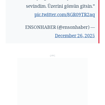
sevindim. Üzerini gömün gitsin.”
pic.twitter.com/8GR09TR2aq
— ENSONHABER (@ensonhaber)
December 26, 2025
إعلان