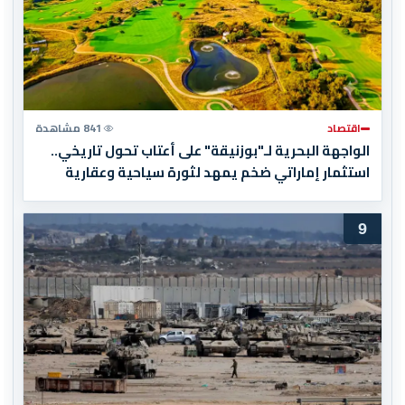
اقتصاد
841 مشاهدة
الواجهة البحرية لـ"بوزنيقة" على أعتاب تحول تاريخي..
استثمار إماراتي ضخم يمهد لثورة سياحية وعقارية
9