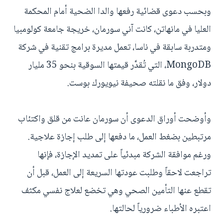
وبحسب دعوى قضائية رفعها والدا الضحية أمام المحكمة
العليا في مانهاتن، كانت آني سورمان، خريجة جامعة كولومبيا
ومتدربة سابقة في ناسا، تعمل مديرة برامج تقنية في شركة
MongoDB، التي تُقدَّر قيمتها السوقية بنحو 35 مليار
دولار، وفق ما نقلته صحيفة نيويورك بوست.
وأوضحت أوراق الدعوى أن سورمان عانت من قلق واكتئاب
مرتبطين بضغط العمل، ما دفعها إلى طلب إجازة علاجية.
ورغم موافقة الشركة مبدئياً على تمديد الإجازة، فإنها
تراجعت لاحقاً وطلبت عودتها السريعة إلى العمل، قبل أن
تقطع عنها التأمين الصحي وهي تخضع لعلاج نفسي مكثف
اعتبره الأطباء ضرورياً لحالتها.