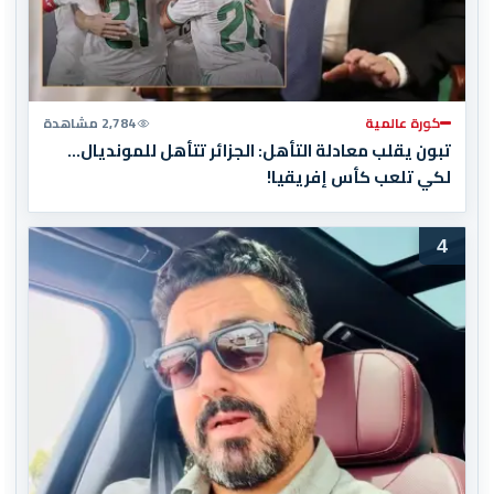
كورة عالمية
2,784 مشاهدة
تبون يقلب معادلة التأهل: الجزائر تتأهل للمونديال…
لكي تلعب كأس إفريقيا!
4