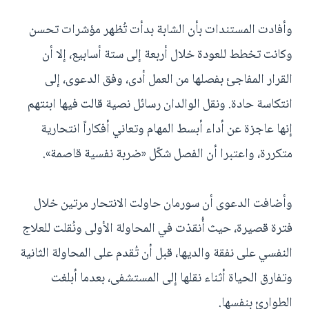
وأفادت المستندات بأن الشابة بدأت تُظهر مؤشرات تحسن
وكانت تخطط للعودة خلال أربعة إلى ستة أسابيع، إلا أن
القرار المفاجئ بفصلها من العمل أدى، وفق الدعوى، إلى
انتكاسة حادة. ونقل الوالدان رسائل نصية قالت فيها ابنتهم
إنها عاجزة عن أداء أبسط المهام وتعاني أفكاراً انتحارية
متكررة، واعتبرا أن الفصل شكّل «ضربة نفسية قاصمة».
وأضافت الدعوى أن سورمان حاولت الانتحار مرتين خلال
فترة قصيرة، حيث أُنقذت في المحاولة الأولى ونُقلت للعلاج
النفسي على نفقة والديها، قبل أن تُقدم على المحاولة الثانية
وتفارق الحياة أثناء نقلها إلى المستشفى، بعدما أبلغت
الطوارئ بنفسها.