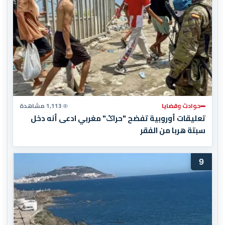
حوادث وقضايا
1,113 مشاهدة
تعليقات أوروبية تفضح "حراݣ" مغربي ادعى أنه دخل
سبتة هربا من الفقر
9