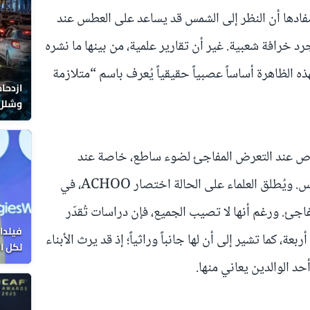
فادها أن النظر إلى الشمس قد يساعد على العطس عند
د خرافة شعبية. غير أن تقارير علمية، من بينها ما نشره
تشير إلى أن لهذه الظاهرة أساساً عصبياً حقيقياً يُعرف باسم “متلازمة
ازدحام
وشلل 
ص عند التعرض المفاجئ لضوء ساطع، خاصة عند
الانتقال من مكان مظلم إلى ضوء الشمس. ويُطلق العلماء على الحالة اختصار ACHOO، في
اجئ. ورغم أنها لا تصيب الجميع، فإن دراسات تُقدّر
فيلدا
 كما تشير إلى أن لها جانباً وراثياً؛ إذ قد يرث الأبناء
لكل ا