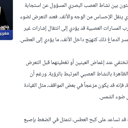
حثون بين نشاط العصب البصري المسؤول عن استجابة
ذي ينقل الإحساس من الوجه والأنف. فعند التعرض لضوء
خديجة
 المسارات العصبية قد يؤدي إلى انتقال إشارات غير
مغربي
ر الدماغ ذلك كتهيّج داخل الأنف، ما يؤدي إلى العطس.
د تختفي عند إغماض العينين أو تغطيتهما قبل التعرض
لظاهرة بالنشاط العصبي المرتبط بالرؤية. ورغم أن
ة، فإنه قد يكون مزعجاً في بعض المواقف، مثل القيادة
ى ضوء الشمس.
 قد تساعد على كبح العطس، تتمثل في الضغط بإصبع