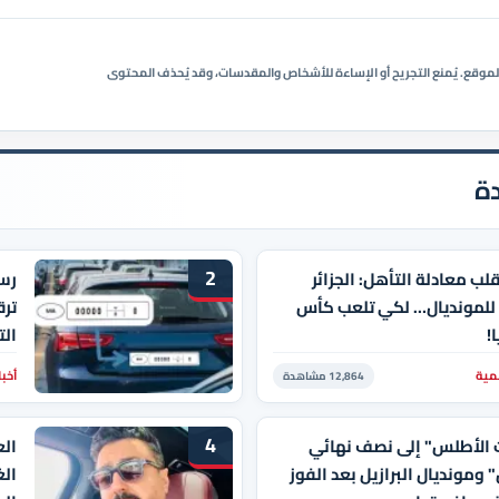
ي الموقع. يُمنع التجريح أو الإساءة للأشخاص والمقدسات، وقد يُحذف المحتوى
ة
2
لب معادلة التأهل: الجزائر
رسم
للمونديال… لكي تلعب كأس
ترق
!
الت
مية
أخبا
12,864 مشاهدة
4
 الأطلس" إلى نصف نهائي
الع
 ومونديال البرازيل بعد الفوز
الغ