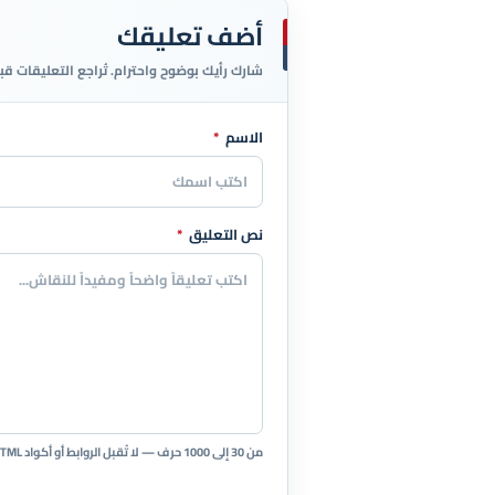
أضف تعليقك
شارك رأيك بوضوح واحترام. تُراجع التعليقات قب
الاسم
*
اترك هذا الحقل فارغاً
نص التعليق
*
من 30 إلى 1000 حرف — لا تُقبل الروابط أو أكواد HTML.