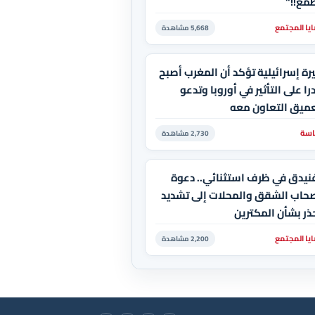
مع!!"
يا المجتمع
5,668 مشاهدة
رة إسرائيلية تؤكد أن المغرب أصبح
را على التأثير في أوروبا وتدعو
عميق التعاون معه
سة
2,730 مشاهدة
نيدق في ظرف استثنائي.. دعوة
صحاب الشقق والمحلات إلى تشديد
ذر بشأن المكترين
يا المجتمع
2,200 مشاهدة