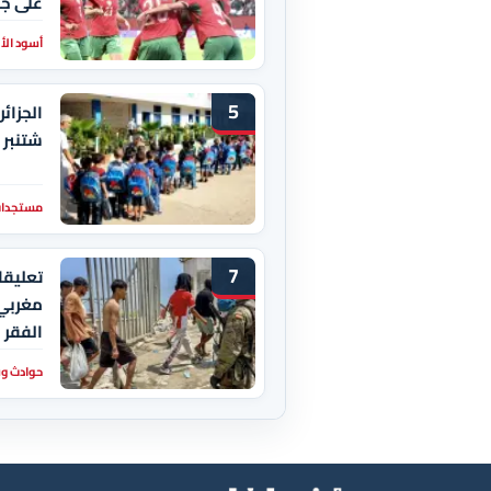
على جن
أسود ال
5
شتنبر 
مستجدات
7
تعليقا
مغربي 
الفقر
حوادث و