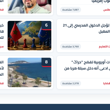
وب إفريقيا
الط
أطلس
قضا
7,087 مشاهدة
6
الجزائر تؤجل الدخول المدرسي إلى 21
خبي
المقبل
قاد
لت
 التعليم
سيا
3,760 مشاهدة
8
ت أوروبية تفضح "حراݣ"
الف
ادعى أنه دخل سبتة هربا من
لأ
الح
قضايا
قضا
2,378 مشاهدة