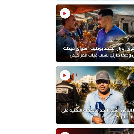
احد!
ق إيتزار.. محمد بوطيب: أسواق ميدلت
وضعاً كارثياً بسبب غياب المراحيض
الناس.. شنو رأيكم فالحملة الأمنية على
ات النارية؟