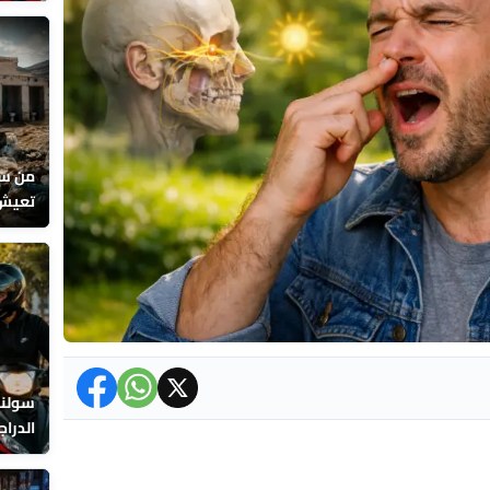
بحجر و
من سو
تعيش 
سولنا 
الدراج