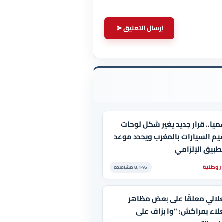
إرسال التعليق
يا.. قرار جديد يغير شكل لوحات
يم السيارات بالمغرب ويحدد موعد
طبيق الإلزامي
ر وطنية
8,146 مشاهدة
لالي معلقًا على بعض مظاهر
لاء بمراكش: "وا بزاف على