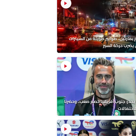
 بمارتيل.. طوابير طويلة من السيارات
يضرب حركة السير
 يحذر: جنوب أفريقيا خصم صعب.. وحضرنا
لاحتمالات