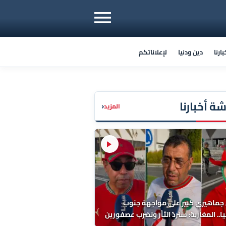
ارنا
دين ودنيا
لإعلاناتكم
ة أخبارنا
‹
المزيد
 جماهيري كبير على مواجهة جنوب
ا.. المغاربة: سنردّ الثأر ونضرب عصفورين