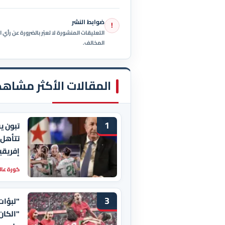
ضوابط النشر
!
التعليقات المنشورة لا تعبّر بالضرورة عن رأ
المخالف.
المقالات الأكثر مشاهد
1
تبون يق
تتأهل 
إفريقيا
كورة عال
3
"لبؤات
"الكان"