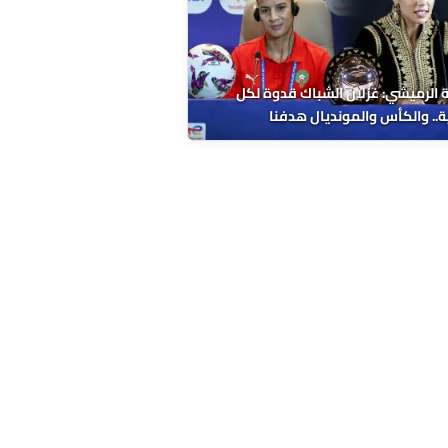
 الرميشي: غزلان الشباك قدوة لكل
ة.. والكأس والمونديال هدفنا