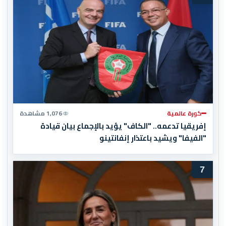
كورة عالمية
1,076 مشاهدة
إفريقيا تدعمه.. "الكاف" يؤيد بالإجماع بيان قيادة
"الفيفا" ويشيد باعتذار إنفانتينو
7