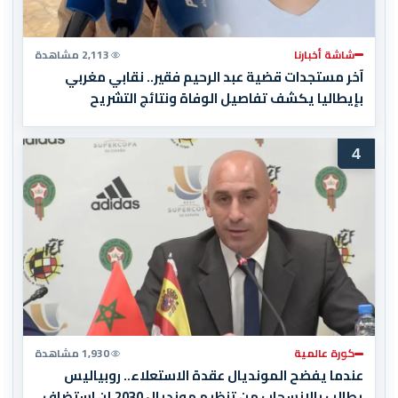
شاشة أخبارنا
2,113 مشاهدة
آخر مستجدات قضية عبد الرحيم فقير.. نقابي مغربي
بإيطاليا يكشف تفاصيل الوفاة ونتائج التشريح
4
كورة عالمية
1,930 مشاهدة
عندما يفضح المونديال عقدة الاستعلاء.. روبياليس
يطالب بالانسحاب من تنظيم مونديال 2030 إن استضاف