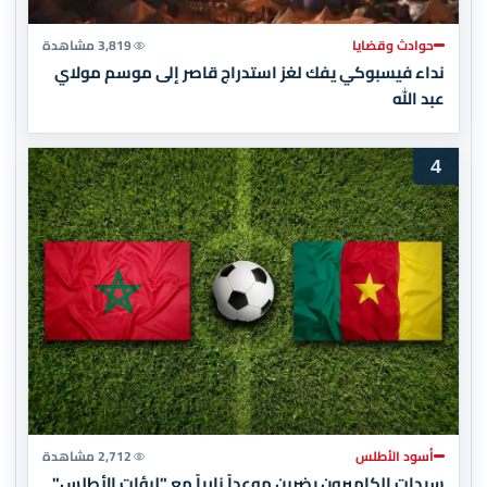
حوادث وقضايا
3,819 مشاهدة
نداء فيسبوكي يفك لغز استدراج قاصر إلى موسم مولاي
عبد الله
4
أسود الأطلس
2,712 مشاهدة
سيدات الكاميرون يضربن موعداً نارياً مع "لبؤات الأطلس"