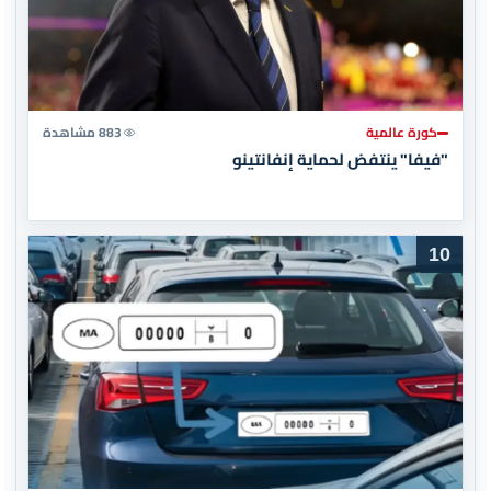
كورة عالمية
883 مشاهدة
"فيفا" ينتفض لحماية إنفانتينو
10