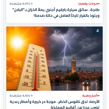
حوادث وقضايا
6,973 مشاهدة
طنجة.. سائق سيارة بترقيم أجنبي يملأ الخزان بـ"البلان"
ويلوذ بالفرار تاركاً العامل في حالة صدمة!
4
أخبار وطنية
6,924 مشاهدة
الأرصاد تدق ناقوس الخطر.. موجة حر كبيرة وأمطار رعدية
تضرب عددا من أقاليم المملكة