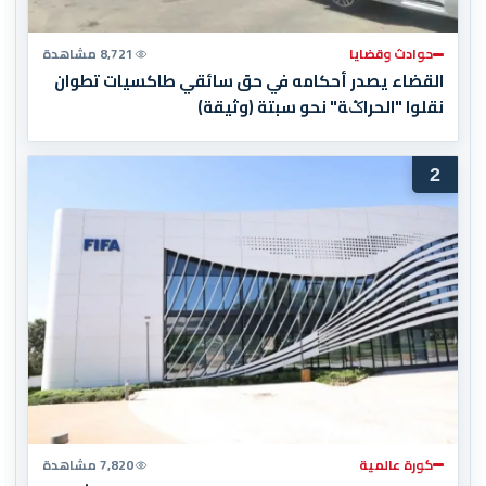
حوادث وقضايا
8,721 مشاهدة
القضاء يصدر أحكامه في حق سائقي طاكسيات تطوان
نقلوا "الحراݣة" نحو سبتة (وثيقة)
2
كورة عالمية
7,820 مشاهدة