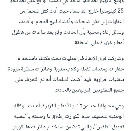
ووقع الانهيار بعد ظهر الأحد في المكب الواقع على بعد نحو
25 كيلومتراً خارج العاصمة، حيث أدت كتل ضخمة من
النفايات إلى دفن شاحنات وأكشاك لبيع الطعام. وأفادت
وسائل إعلام محلية بأن الحادث وقع بعد ساعات من هطول
أمطار غزيرة على المنطقة.
وشاركت فرق الإنقاذ في عمليات بحث مكثفة باستخدام
حفارات ومعدات ثقيلة وكلاب مدربة وطائرات مسيّرة مزودة
بتقنيات حرارية، فيما أكدت السلطات أنه تم التعرف على
جميع المفقودين المرتبطين بالحادث.
وفي محاولة للحد من تأثير الأمطار الغزيرة، أعلنت الوكالة
الوطنية لتخفيف حدة الكوارث إطلاق ما وصفته بـ“عملية
تعديل الطقس”، والتي تتضمن استخدام طائرات هليكوبتر