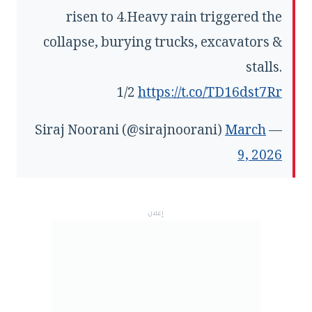
risen to 4.Heavy rain triggered the
collapse, burying trucks, excavators &
stalls.
1/2
https://t.co/TD16dst7Rr
March
— Siraj Noorani (@sirajnoorani)
9, 2026
إعلان