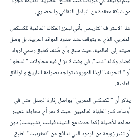
ليتم توثيقه في كبريات كتب الطبخ المصرية القديمة كجزء
من شبكة معقدة من التبادل الثقافي والحضاري.
هذا الاعتراف التاريخي يأتي ليعزز المكانة العالمية للكسكس
المغربي، الذي لم يتوقف عند حدود الموائد العربية، بل وصل
صيته إلى العالمية، حيث سبق وأن صُنف كطبق رسمي لرواد
فضاء وكالة "ناسا"، في وقت لا تزال فيه محاولات "السطو"
أو "التحريف" لهذا الموروث تواجه بصرامة التاريخ والوثائق
العلمية.
يذكر أن "الكسكس المغربي" يواصل إثارة الجدل حتى في
أوساط كبار الطهاة العالميين، حيث لا تمر أي محاولة لتغيير
معالمه الأصيلة (كما حدث مع الشيف فيليب إتشبيست) دون
أن تثير زوبعة من الردود التي تدافع عن "تمغربيت" الطبق