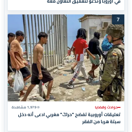
في أوروبا وتدعو لتعميق التعاون معه
7
حوادث وقضايا
1,979 مشاهدة
تعليقات أوروبية تفضح "حراݣ" مغربي ادعى أنه دخل
سبتة هربا من الفقر