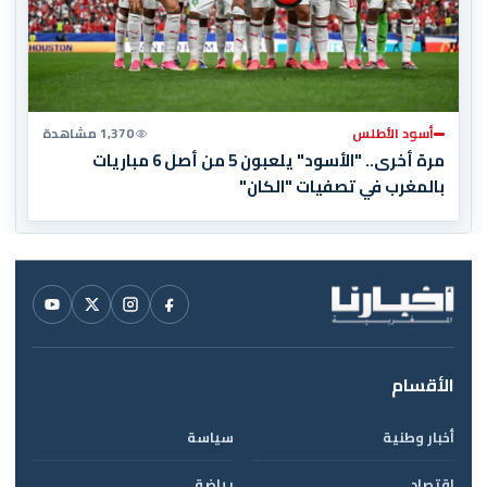
أسود الأطلس
1,370 مشاهدة
مرة أخرى.. "الأسود" يلعبون 5 من أصل 6 مباريات
بالمغرب في تصفيات "الكان"
الأقسام
أخبار وطنية
سياسة
اقتصاد
رياضة