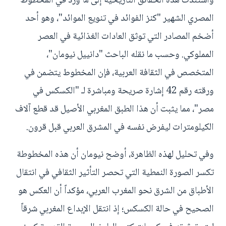
واستندت هذه الحقائق التاريخية إلى ما ورد في المخطوط
المصري الشهير "كنز الفوائد في تنويع الموائد"، وهو أحد
أضخم المصادر التي توثق العادات الغذائية في العصر
المملوكي. وحسب ما نقله الباحث "دانييل نيومان"،
المتخصص في الثقافة العربية، فإن المخطوط يتضمن في
ورقته رقم 42 إشارة صريحة ومباشرة لـ "الكسكس في
مصر"، مما يثبت أن هذا الطبق المغربي الأصيل قد قطع آلاف
الكيلومترات ليفرض نفسه في المشرق العربي قبل قرون.
وفي تحليل لهذه الظاهرة، أوضح نيومان أن هذه المخطوطة
تكسر الصورة النمطية التي تحصر التأثير الثقافي في انتقال
الأطباق من الشرق نحو المغرب العربي، مؤكداً أن العكس هو
الصحيح في حالة الكسكس؛ إذ انتقل الإبداع المغربي شرقاً