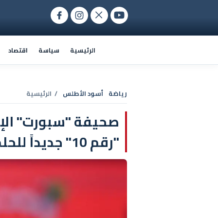
الرئيسية
سياسة
اقتصاد
رياضة
أسود الأطلس
/ الرئيسية
صحيفة "سبورت" الإس
"رقم 10" جديداً للحلم بمعانقة المجد المونديالي