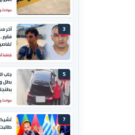
حوادث و
3
آخر مس
فقير..
تفاصيل
شاشة أخبا
5
جاب ال
بطل وا
بطنجة
حوادث و
7
تشيكيط
طالبت