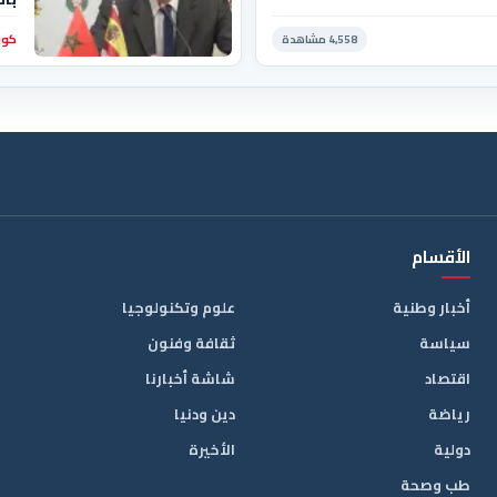
إن 
كور
4,558 مشاهدة
الن
الأقسام
أخبار وطنية
علوم وتكنولوجيا
سياسة
ثقافة وفنون
اقتصاد
شاشة أخبارنا
رياضة
دين ودنيا
دولية
الأخيرة
طب وصحة