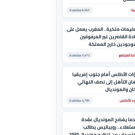
ية
6,565 مشاهدة
عليمات ملكية.. المغرب يعمل على
دة القاصرين غير المرفوقين
موجودين خارج المملكة
يا المجتمع
5,412 مشاهدة
ات الأطلس أمام جنوب إفريقيا
ان التأهل إلى نصف النهائي
ان والمونديال
د الأطلس
4,781 مشاهدة
دما يفضح المونديال عقدة
ستعلاء.. روبياليس يطالب
بالانسحاب من تنظيم مونديال 2030