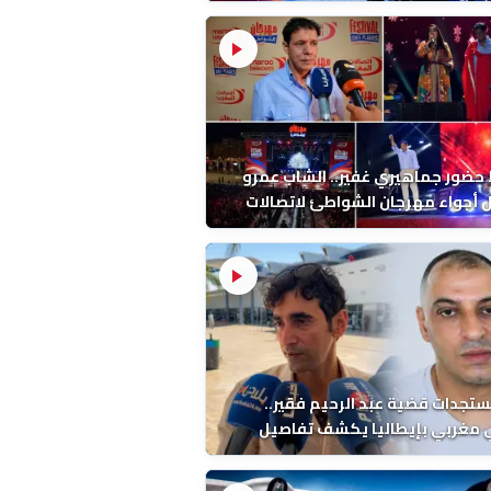
ب بالمضيق
ضور جماهيري غفير.. الشاب عمرو
أجواء مهرجان الشواطئ لاتصالات
ب بطنجة
ستجدات قضية عبد الرحيم فقير..
 مغربي بإيطاليا يكشف تفاصيل
ة ونتائج التشريح