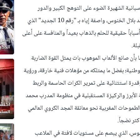
حيفة "سبورت" (Sport) الإسبانية الشهيرة الضوء على التوهج الكبير والدور
التكتيكي المتنامي للنجم المغربي الواعد بلال الخنوس، واصفة إياه بـ "رقم 10 الجديد" الذي
اباً حقيقية للحلم بالذهاب بعيداً والمنافسة على أعلى
الأمن
بلة.
الذكي
 بأن صانع الألعاب الموهوب بات يمثل القوة الضاربة
طنية؛ بفضل ما يمتلكه من مؤهلات فنية خارقة، ورؤية
قدرة استثنائية على تمرير الكرات الحاسمة والربط
الأبرز والركيزة المستقبلية في منظومة المدرب محمد
اكتشا
لطموحات المغربية نحو معانقة المجد الكروي العالمي
السلط
ثر نضجاً.
نوس، الذي يبصم على مستويات لافتة في الملاعب