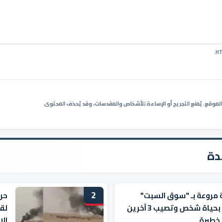
ي الموقع. يُمنع التجريح أو الإساءة للأشخاص والمقدسات، وقد يُحذف المحتوى
دة
2
 مروعة بـ "سوق السبت"
حر
تودي بحياة شخص وتصيب 3 آخرين
لقي
خطيرة
الا