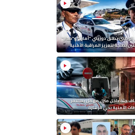
 الوطني يطلق دوريتي "أمان" و"مدار"
تين بطنجة لتعزيز المراقبة الأمنية
ف جثة داخل منزل مهمل يستنفر
ات الأمنية بحي الزهارة