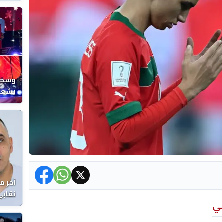
المغر
وسط ح
يشعل 
المغر
آخر م
نقابي
ني
الوفا