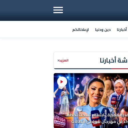
خبارنا
دين ودنيا
لإعلاناتكم
ة أخبارنا
‹
المزيد
فنية مميزة.. ابتسام تسكت تخطف
اء في مهرجان شواطئ اتصالات