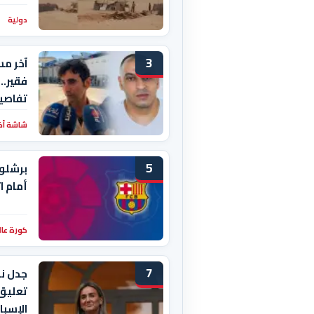
دولية
3
آخر مس
فقير..
تفاصيل
شاشة أخبا
5
برشلون
أمام ا
كورة عال
7
تعليق
الإسبا