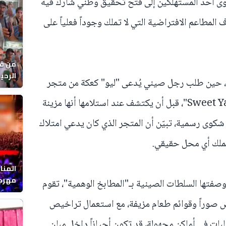
وى أحد المستهلكين إلى فتح تحقيق وطني شارك فيه
صد آلاف المطاعم الافتراضية التي لا تملك وجوداً فعلياً على
من قل
وتعود بداية القضية إلى يوليوز 2025، حين طلب رجل صيني يُدعى "ليو" كعكة من متجر
يوماً
رقمي يحمل اسم "Sweet Yan Love Letter"، قبل أن يكتشف عند استلامها أنها مزينة
شكوى رسمية، تبيّن أن المتجر الذي كان يدعي امتلاك
 يملك أي محل حقيقي.
المنا
مهرجا
وصفتها السلطات الصينية بـ"المطابخ الوهمية"، تقوم
واقصا
 صوراً وقوائم طعام مزيفة، مع استعمال تراخيص
بات في أماكن مجهولة، قد تكون أحياناً داخل مبان