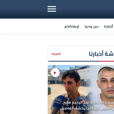
خبارنا
دين ودنيا
لإعلاناتكم
ة أخبارنا
‹
المزيد
ستجدات قضية عبد الرحيم فقير..
 مغربي بإيطاليا يكشف تفاصيل