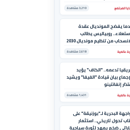
يا المجتمع
3,210 مشاهدة
دما يفضح المونديال عقدة
ستعلاء.. روبياليس يطالب
بالانسحاب من تنظيم مونديال 2030
استضاف المغرب المباراة
ة عالمية
2,618 مشاهدة
هائية!
يقيا تدعمه.. "الكاف" يؤيد
إجماع بيان قيادة "الفيفا" ويشيد
تذار إنفانتينو
ة عالمية
1,431 مشاهدة
اجهة البحرية لـ"بوزنيقة" على
اب تحول تاريخي.. استثمار
اراتي ضخم يمهد لثورة سياحية