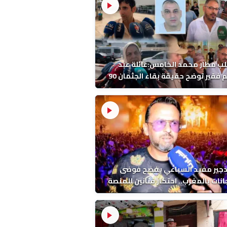
ب مطار محمد الخامس:عائلة عبد
الرحيم فقير توضح حقيقة بقاء الجثمان 90
 قبل إعادته إلى المغرب
دجير مفيد السباعي يفضح فوضى
نات بالمغرب.. احتكار فنانين للمنصة
ء اخرين