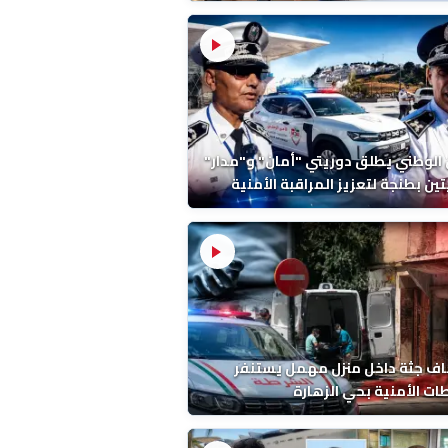
ة ونتائج التشريح
 الوطني يطلق دوريتي "أمان" و"مدار"
تين بطنجة لتعزيز المراقبة الأمنية
ف جثة داخل منزل مهمل يستنفر
ات الأمنية بحي الزهارة