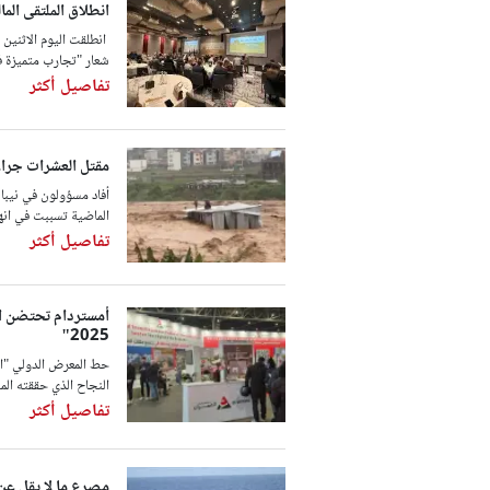
انطلاق الملتقى الما
انطلقت اليوم الاثنين ب
شعار "تجارب متميزة في 
تفاصيل أكثر
مقتل العشرات جراء 
أفاد مسؤولون في نيبال،
الماضية تسببت في انه
تفاصيل أكثر
أمستردام تحتضن الم
2025"
النجاح الذي حققته الم
تفاصيل أكثر
مصرع ما لا يقل عن 26 شخصا في حادث غرق قارب بنيجير