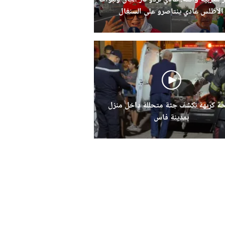
الأطلس غادي ينتاصرو على السنغال
حة كريهة تكشف جثة متحللة داخل منزل
بمدينة فاس