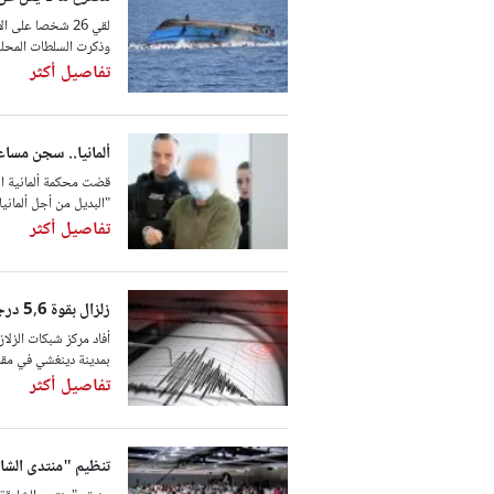
لقي 26 شخصا عل
وذكرت السلطات المحلية
تفاصيل أكثر
ألمانيا.. سجن مساع
"البديل من أجل ألمانيا" اليمي
تفاصيل أكثر
زلزال بقوة 5,6 درجة يضرب الصين
بمدينة دينغشي في مقا
تفاصيل أكثر
تنظيم "منتدى الشارقة للاستثمار