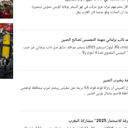
ى الأقل مصرعهم جراء غرق مركب في نهر النيجر بولاية كوجي جنوبي نيجيريا.
، أن الحادث وقع عندما كان القارب يقل ...
د نائب برلماني بتهمة التجسس لصالح الصين
قضت محكمة ألمانية الثلاثاء (30 أيلول/سبتمبر 2025) بسجن موظف سابق لدى نائب برلماني عن حزب
ني الشعبوي لمدة 4 أعوام و9 ...
رائ
أفاد مركز شبكات الزلازل الصيني أن زلزالا قوته قوته 5,6 درجة على مقياس ريختر ضرب محافظة لونغشي
طعة قانسو بشمال غربي الصين ...
 2025" بمشاركة المغرب