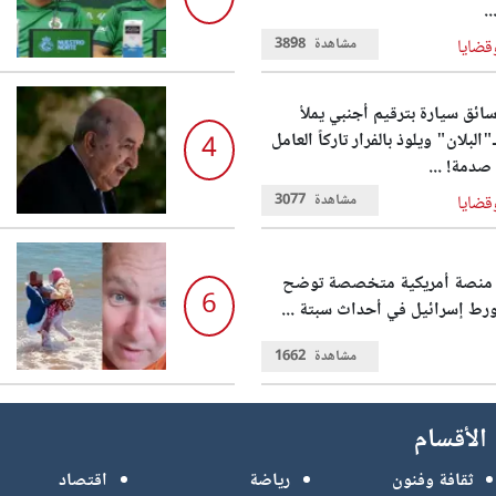
..
مشاهدة
3898
قضايا
ائق سيارة بترقيم أجنبي يملأ
"البلان" ويلوذ بالفرار تاركاً العامل
4
صدمة! ...
مشاهدة
3077
قضايا
.. منصة أمريكية متخصصة توضح
6
رط إسرائيل في أحداث سبتة ...
مشاهدة
1662
الأقسام
ثقافة وفنون
رياضة
اقتصاد