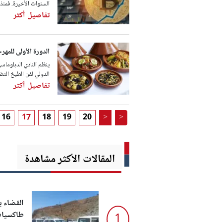
السنوات الأخيرة. فمنذ انطلاق البيتكوين عا
تفاصيل أكثر
الدورة الأولى للمهر
ينظم النادي الدبلوماسي
الدولي لفن الطبخ التضامني (FIGS 2025)، وهو لقاء غير مسبوق
تفاصيل أكثر
16
17
18
19
20
>
>
المقالات الأكثر مشاهدة
القضاء 
طاكسيات 
1