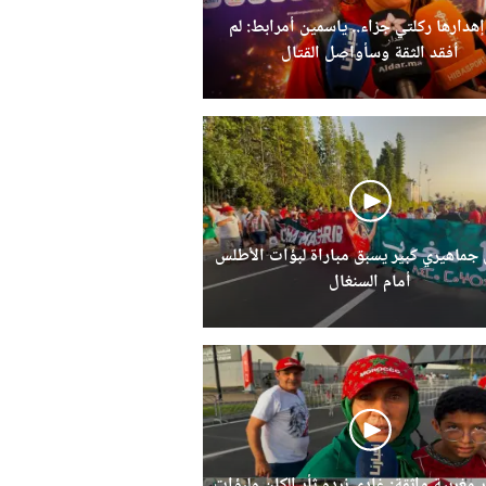
إهدارها ركلتي جزاء.. ياسمين أمرابط: لم
أفقد الثقة وسأواصل القتال
ماهيري كبير يسبق مباراة لبؤات الأطلس
أمام السنغال
 مغربية واثقة: غادي نردو ثأر الكان ولبؤات