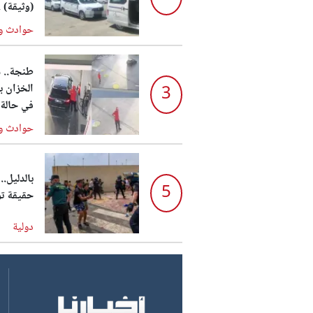
(وثيقة) .
حوادث و
طنجة.. س
الخزان بـ
3
في حالة 
حوادث و
بالدليل
5
حقيقة تو
دولية