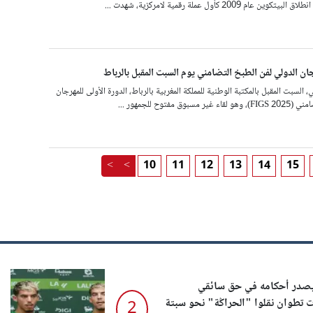
م 2009 كأول عملة رقمية لامركزية، شهدت ...
جان الدولي لفن الطبخ التضامني يوم السبت المقبل بالرباط
، السبت المقبل بالمكتبة الوطنية للمملكة المغربية بالرباط، الدورة الأولى للمهرجان
 مفتوح للجمهور ...
<
<
10
11
12
13
14
15
يصدر أحكامه في حق سائقي
تطوان نقلوا "الحراݣة" نحو سبتة
2