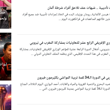
تأديبية .. شبهات عنف تلاحق أفراد شرطة ألمان
حملة
 هيسن الألمانية، رومان بوزيك، البدء في اتخاذ إجراءات تأديبية ضد جميع أفراد
ولحوم
ين طالتهم المداهمات في فرانكفورت اليوم ...
اري الإفريقي الرابع عشر للتعاونيات بمشاركة المغرب في نيروبي
 بنيروبي، أشغال الدورة الرابعة عشرة للمؤتمر الوزاري الإفريقي للتعاونيات، بمشاركة
ل المغرب في هذا الحدث الإقليمي، الذي ينظمه الحلف التعاوني الدولي ...
لبؤات
قمة تربية المواشي بكليرمون-فيرون
د البحري والتنمية القروية والمياه والغابات، أحمد البواري، اليوم الثلاثاء، الجناح
كليرمون-فيرون، التي ...