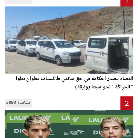
1
القضاء يصدر أحكامه في حق سائقي طاكسيات تطوان نقلوا
"الحراݣة" نحو سبتة (وثيقة)
2
3890 مشاهدة