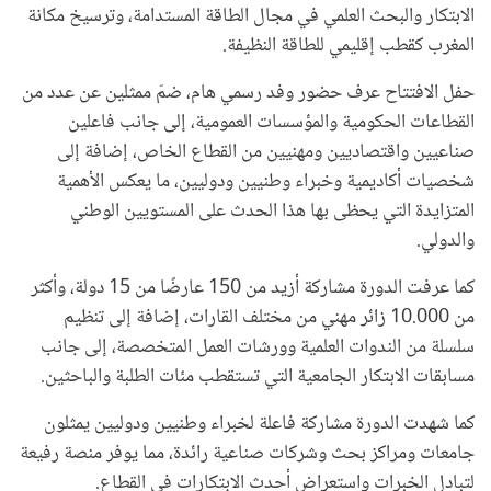
الابتكار والبحث العلمي في مجال الطاقة المستدامة، وترسيخ مكانة
المغرب كقطب إقليمي للطاقة النظيفة.
حفل الافتتاح عرف حضور وفد رسمي هام، ضمّ ممثلين عن عدد من
القطاعات الحكومية والمؤسسات العمومية، إلى جانب فاعلين
صناعيين واقتصاديين ومهنيين من القطاع الخاص، إضافة إلى
شخصيات أكاديمية وخبراء وطنيين ودوليين، ما يعكس الأهمية
المتزايدة التي يحظى بها هذا الحدث على المستويين الوطني
والدولي.
كما عرفت الدورة مشاركة أزيد من 150 عارضًا من 15 دولة، وأكثر
من 10.000 زائر مهني من مختلف القارات، إضافة إلى تنظيم
سلسلة من الندوات العلمية وورشات العمل المتخصصة، إلى جانب
مسابقات الابتكار الجامعية التي تستقطب مئات الطلبة والباحثين.
كما شهدت الدورة مشاركة فاعلة لخبراء وطنيين ودوليين يمثلون
جامعات ومراكز بحث وشركات صناعية رائدة، مما يوفر منصة رفيعة
لتبادل الخبرات واستعراض أحدث الابتكارات في القطاع.