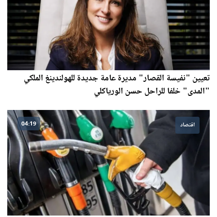
تعيين "نفيسة القصار" مديرة عامة جديدة للهولندينغ الملكي
"المدى" خلفا للراحل حسن الورياكلي
04:19
اقتصاد