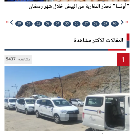
"أونسا" تحذر المغاربة من البيض خلال شهر رمضان
50
51
52
53
54
55
56
57
58
59
60
المقالات الأكثر مشاهدة
1
5437 مشاهدة