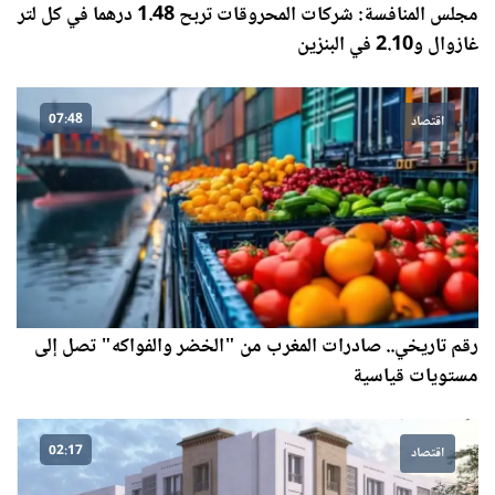
مجلس المنافسة: شركات المحروقات تربح 1.48 درهما في كل لتر
غازوال و2.10 في البنزين
07:48
اقتصاد
رقم تاريخي.. صادرات المغرب من "الخضر والفواكه" تصل إلى
مستويات قياسية
02:17
اقتصاد