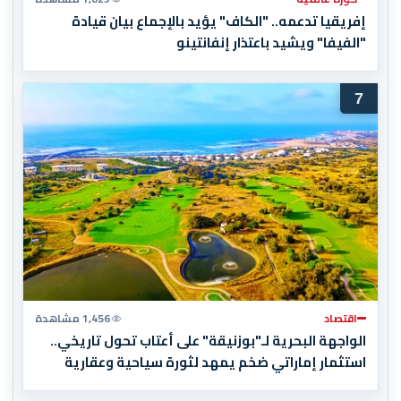
إفريقيا تدعمه.. "الكاف" يؤيد بالإجماع بيان قيادة
"الفيفا" ويشيد باعتذار إنفانتينو
7
اقتصاد
1,456 مشاهدة
الواجهة البحرية لـ"بوزنيقة" على أعتاب تحول تاريخي..
استثمار إماراتي ضخم يمهد لثورة سياحية وعقارية