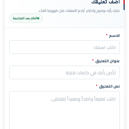
أضف تعليقك
شارك رأيك بوضوح واحترام. تُراجع التعليقات قبل ظهورها للقراء.
النشر بعد المراجعة
الاسم
*
اترك هذا الحقل فارغاً
عنوان التعليق
*
نص التعليق
*