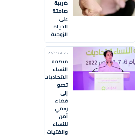
ضريبة
صامتة
على
الحياة
الزوجية
27/11/2025
منظمة
النساء
الاتحاديات
تدعو
إلى
فضاء
رقمي
آمن
للنساء
والفتيات