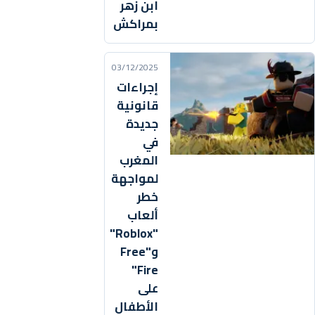
ابن زهر
بمراكش
03/12/2025
إجراءات
قانونية
جديدة
في
المغرب
لمواجهة
خطر
ألعاب
"Roblox"
و"Free
Fire"
على
الأطفال