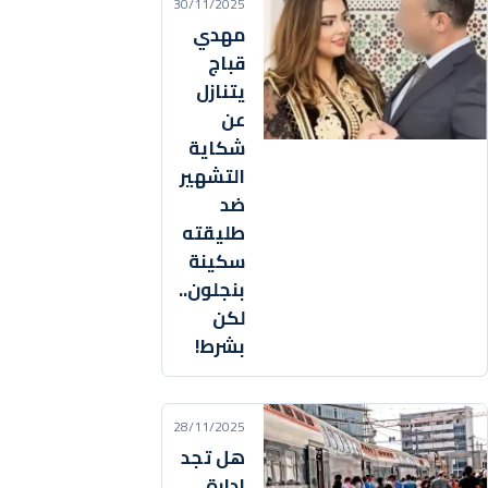
30/11/2025
مهدي
قباج
يتنازل
عن
شكاية
التشهير
ضد
طليقته
سكينة
بنجلون..
لكن
بشرط!
28/11/2025
هل تجد
إدارة