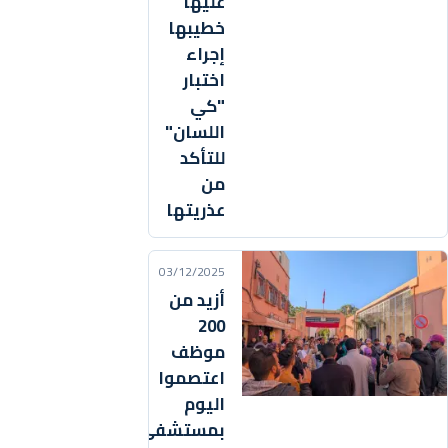
عليها
خطيبها
إجراء
اختبار
"كي
اللسان"
للتأكد
من
عذريتها
03/12/2025
أزيد من
200
موظف
اعتصموا
اليوم
بمستشفى