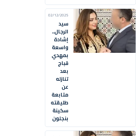
02/12/2025
سيد
الرجال..
إشادة
واسعة
بمهدي
قباج
بعد
تنازله
عن
متابعة
طليقته
سكينة
بنجلون