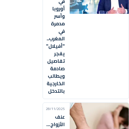
في
أوروبا
وأسر
مدمرة
في
المغرب..
"أفيلال"
يفجر
تفاصيل
صادمة
ويطالب
الخارجية
بالتدخل
28/11/2025
عنف
الأزواج…