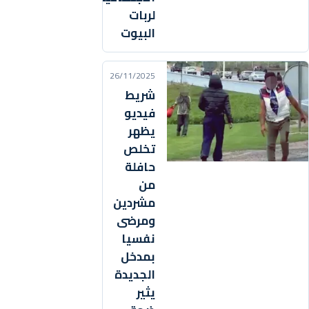
لربات
البيوت
26/11/2025
شريط
فيديو
يظهر
تخلص
حافلة
من
مشردين
ومرضى
نفسيا
بمدخل
الجديدة
يثير