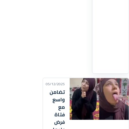
التي
أطاحت
بالعديد
من
رموز
هذه
الظاهرة،
ممن
اقرأ
التفاصيل
‹
05/12/2025
تضامن
واسع
مع
فتاة
فرض