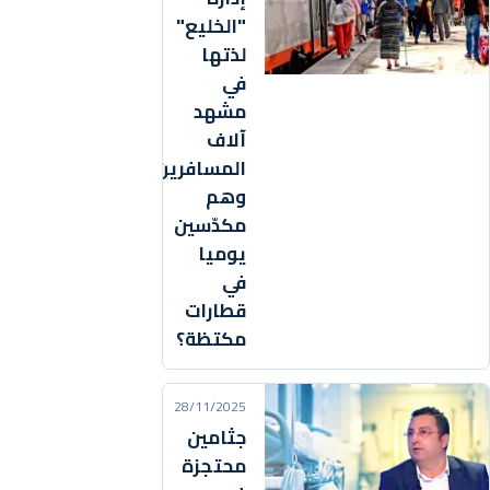
"الخليع"
لذتها
في
مشهد
آلاف
المسافرين
وهم
مكدّسين
يوميا
في
قطارات
مكتظة؟
28/11/2025
جثامين
محتجزة