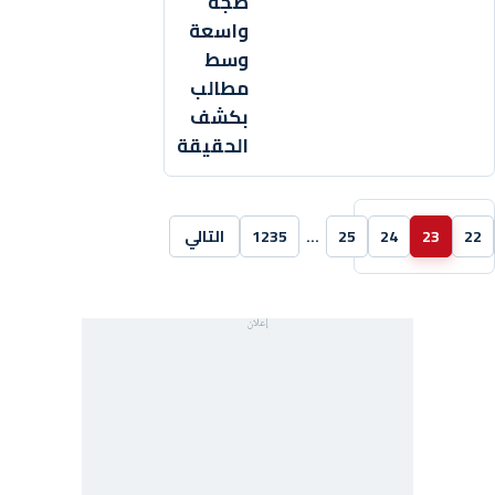
ضجة
واسعة
وسط
مطالب
بكشف
الحقيقة
22
23
24
25
…
1235
التالي