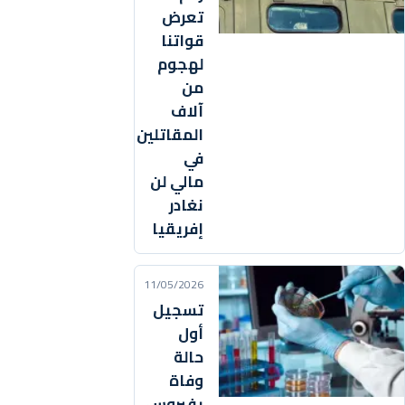
تعرض
قواتنا
لهجوم
من
آلاف
المقاتلين
في
مالي لن
نغادر
إفريقيا
11/05/2026
تسجيل
أول
حالة
وفاة
بفيروس