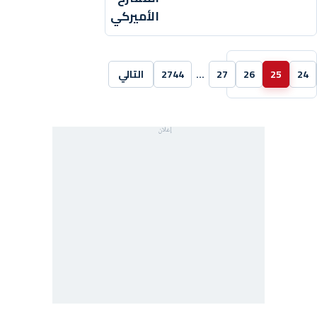
الأميركي
24
25
26
27
…
2744
التالي