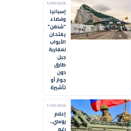
12/05/2026
إسبانيا
وفضاء
"شنغن"
يفتحان
الأبواب
لمغاربة
جبل
طارق
دون
جواز أو
تأشيرة
11/05/2026
إعلام
روسي..
رغم