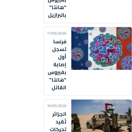
"هانتا"
بالبرازيل
11/05/2026
فرنسا
تسجل
أول
إصابة
بفيروس
"هانتا"
القاتل
10/05/2026
الجزائر
تُقيد
تحركات