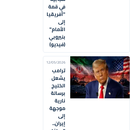
في قمة
"أفريقيا
إلى
الأمام"
بنيروبي
(فيديو)
12/05/2026
ترامب
يشعل
الخليج
برسالة
نارية
موجهة
إلى
إيران..