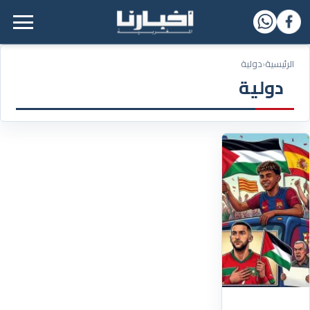
القائمة الرئيسية
الرئيسية
‹
دولية
دولية
13/05/2026
بعد
زياش..
بن
غفير
يهاجم
لامين
جمال