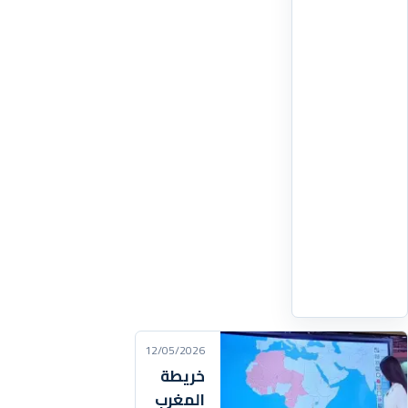
جمال
عقب
ظهوره
رافعا
العلم
الفلسطيني
خلال
احتفالات
الفريق
الكتالوني
بالتتويج
بلقب
اقرأ
التفاصيل
‹
12/05/2026
خريطة
المغرب