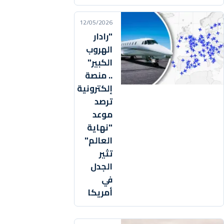
12/05/2026
"رادار
الهروب
الكبير"
.. منصة
إلكترونية
ترصد
موعد
"نهاية
العالم"
تثير
الجدل
في
أمريكا