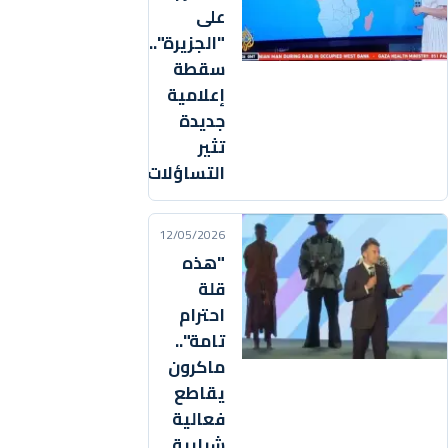
على
"الجزيرة"..
سقطة
إعلامية
جديدة
تثير
التساؤلات!
12/05/2026
"هذه
قلة
احترام
تامة"..
ماكرون
يقاطع
فعالية
شبابية