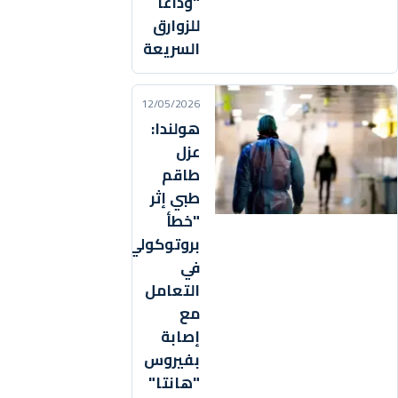
"وداعًا
للزوارق
السريعة
12/05/2026
هولندا:
عزل
طاقم
طبي إثر
"خطأ
بروتوكولي"
في
التعامل
مع
إصابة
بفيروس
"هانتا"