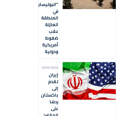
"البوليساريو"
في
المنطقة
العازلة
عقب
ضغوط
أمريكية
ودولية
10/05/2026
إيران
تقدم
إلى
باكستان
ردها
على
المقترح