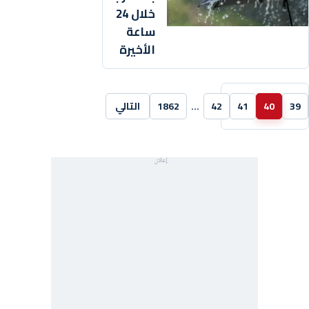
خلال 24
ساعة
الأخيرة
39
40
41
42
…
1862
التالي