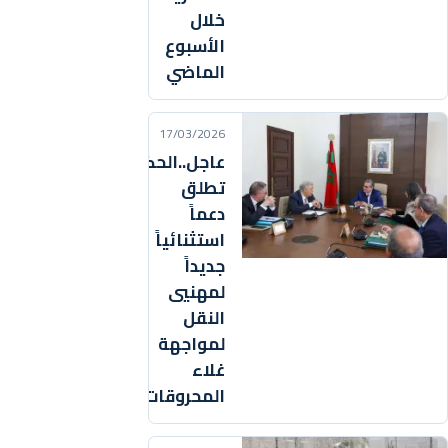
خلال
الأسبوع
الماضي
17/03/2026
عاجل..الحكومة
تطلق
دعماً
استثنائياً
جديداً
لمهنيي
النقل
لمواجهة
غلاء
المحروقات