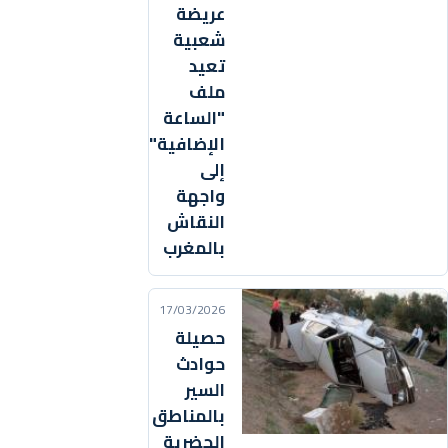
عريضة
شعبية
تعيد
ملف
"الساعة
الإضافية"
إلى
واجهة
النقاش
بالمغرب
17/03/2026
حصيلة
حوادث
السير
بالمناطق
الحضرية