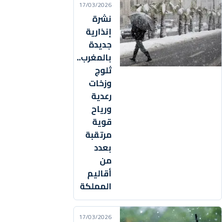
17/03/2026
نشرة
إنذارية
جديدة
بالمغرب..
ثلوج
وزخات
رعدية
ورياح
قوية
مرتقبة
بعدد
من
أقاليم
المملكة
17/03/2026