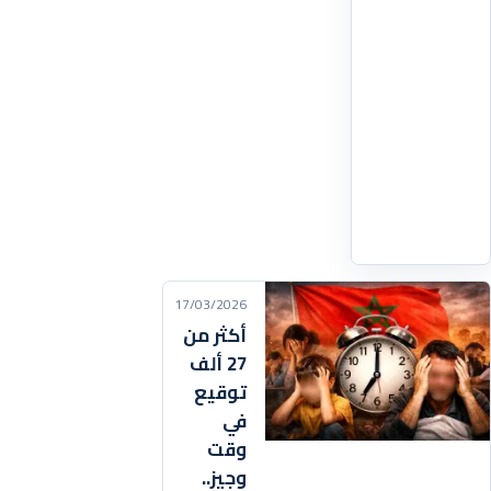
البناء
والتأهيل
العام
للمناطق
المتضررة
من
زلزال
اقرأ
التفاصيل
‹
17/03/2026
أكثر من
27 ألف
توقيع
في
وقت
وجيز..