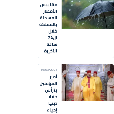
مقاييس
الأمطار
المسجلة
بالمملكة
خلال
ال24
ساعة
الأخيرة
16/03/2026
أمير
المؤمنين
يترأس
حفلا
دينيا
إحياء