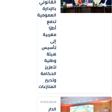
القانوني
بالإدارة
العمومية
تدفع
أطرًا
مغربية
إلى
تأسيس
هيئة
وطنية
لتعزيز
الحكامة
وتدبير
المنازعات
15/03/2026
الدار