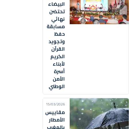
البيضاء
تحتضن
نهائي
مسابقة
حفظ
وتجويد
القرآن
الكريم
لأبناء
أسرة
الأمن
الوطني
15/03/2026
مقاييس
الأمطار
بالمغرب