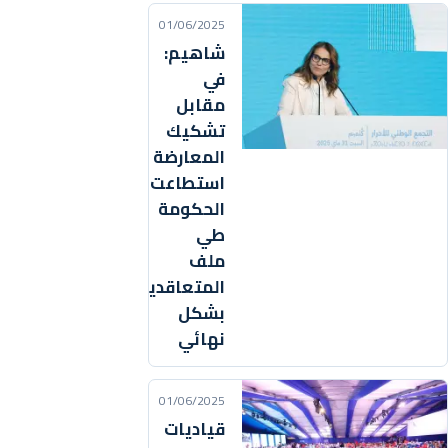
01/06/2025
شاهيم:
في
مقابل
تشكيك
المعارضة
استطاعت
الحكومة
طي
ملف
المتعاقدين
بشكل
نهائي
01/06/2025
قياديات