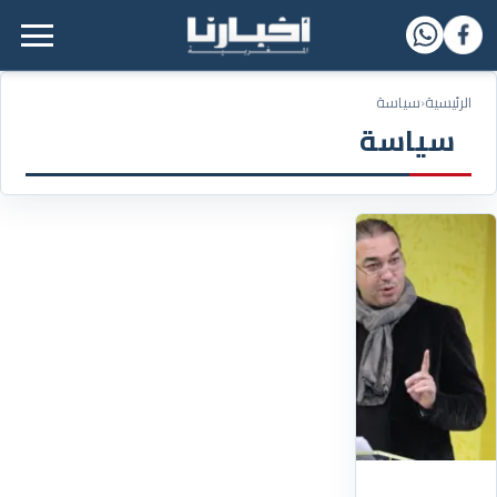
القائمة الرئيسية
الرئيسية
‹
سياسة
سياسة
02/06/2025
اعتراف
لندن
بمغربية
الصحراء
يُشعل
المواقف
الحزبية..