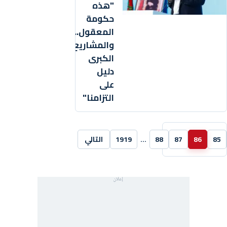
"هذه
حكومة
المعقول...
والمشاريع
الكبرى
دليل
على
التزامنا"
85
86
87
88
…
1919
التالي