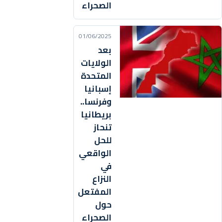
الصحراء
01/06/2025
بعد
الولايات
المتحدة
إسبانيا
وفرنسا..
بريطانيا
تنحاز
للحل
الواقعي
في
النزاع
المفتعل
حول
الصحراء