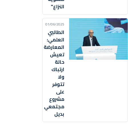
النزاع"
01/06/2025
الطالبي
العلمي:
المعارضة
تعيش
حالة
ارتباك
ولا
تتوفر
على
مشروع
مجتمعي
بديل