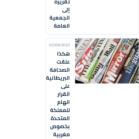
تقريره
إلى
الجمعية
العامة
02/06/2025
هكذا
علقت
الصحافة
البريطانية
على
القرار
الهام
للمملكة
المتحدة
بخصوص
مغربية