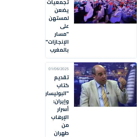
تجمعيات
يضعن
لمستهن
على
"مسار
الإنجازات"
بالمغرب
01/06/2025
تقديم
كتاب
"البوليساريو
وإيران:
أسرار
الإرهاب
من
طهران