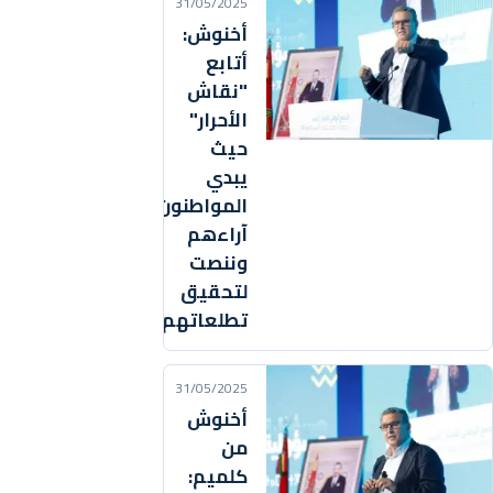
31/05/2025
أخنوش:
أتابع
"نقاش
الأحرار"
حيث
يبدي
المواطنون
آراءهم
وننصت
لتحقيق
تطلعاتهم
31/05/2025
أخنوش
من
كلميم: