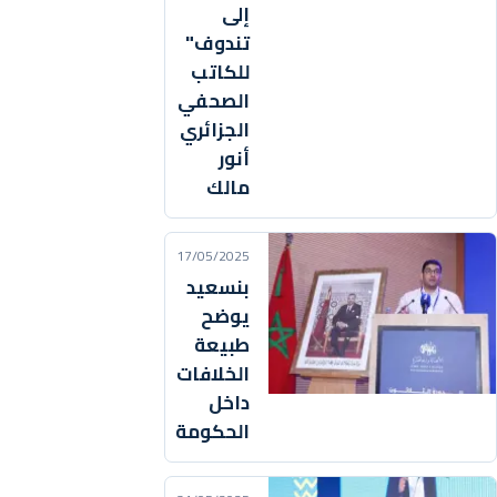
إلى
تندوف"
للكاتب
الصحفي
الجزائري
أنور
مالك
17/05/2025
بنسعيد
يوضح
طبيعة
الخلافات
داخل
الحكومة