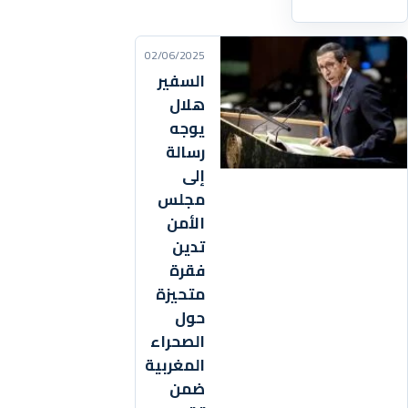
02/06/2025
السفير
هلال
يوجه
رسالة
إلى
مجلس
الأمن
تدين
فقرة
متحيزة
حول
الصحراء
المغربية
ضمن