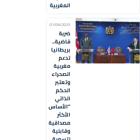
المغربية
01/06/2025
ضربة
قاضية..
بريطانيا
تدعم
مغربية
الصحراء
وتعتبر
الحكم
الذاتي
"الأساس
الأكثر
مصداقية
وقابلية
لتسوية