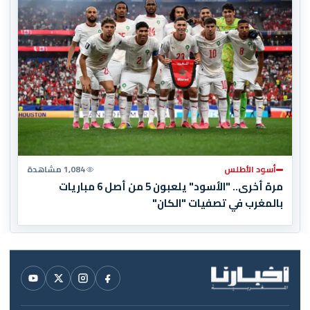
أسود الأطلس
1,084 مشاهدة
مرة أخرى.. "الأسود" يلعبون 5 من أصل 6 مباريات
بالمغرب في تصفيات "الكان"