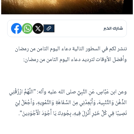
شارك الخبر
ننشر لكم في السطور التالية دعاء اليوم الثامن من رمضان
وأفضل الأوقات لترديد دعاء اليوم الثامن من رمضان:
وعن ابن عَبَّاسٍ، عَنِ النَّبِيِّ صلى الله عليه وآله: "اللَّهُمَّ ارْزُقْنِي
الذِّهْنَ وَالتَّنْبِيهَ، وَأَبْعِدْنِي مِنَ السَّفَاهَةِ وَالتَّمْوِيهِ، وَأجْعَلْ لِيّ
نَصِيبًا فِي كُلِّ خَيْرٍ أُنْزِلَ فِيهِ، بِجُودِكَ يَا أَجْوَدَ الْأَجْوَدِينَ".