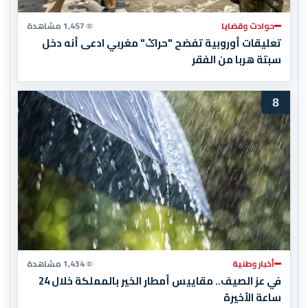
حوادث وقضايا
1,457 مشاهدة
تعليقات أوروبية تفضح "حراݣ" مغربي ادعى أنه دخل
سبتة هربا من الفقر
8
أخبار وطنية
1,434 مشاهدة
في عز الصيف.. مقاييس أمطار الخير بالمملكة خلال 24
ساعة الأخيرة