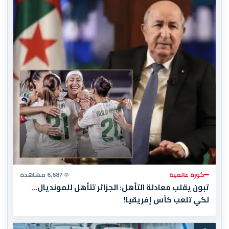
كورة عالمية
6,687 مشاهدة
تبون يقلب معادلة التأهل: الجزائر تتأهل للمونديال…
لكي تلعب كأس إفريقيا!