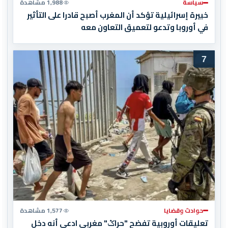
سياسة
1,988 مشاهدة
خبيرة إسرائيلية تؤكد أن المغرب أصبح قادرا على التأثير
في أوروبا وتدعو لتعميق التعاون معه
7
حوادث وقضايا
1,577 مشاهدة
تعليقات أوروبية تفضح "حراݣ" مغربي ادعى أنه دخل