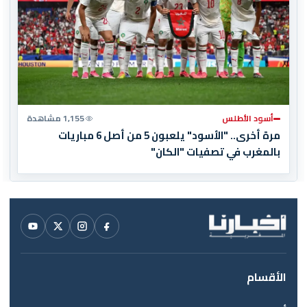
أسود الأطلس
1,155 مشاهدة
مرة أخرى.. "الأسود" يلعبون 5 من أصل 6 مباريات
بالمغرب في تصفيات "الكان"
الأقسام