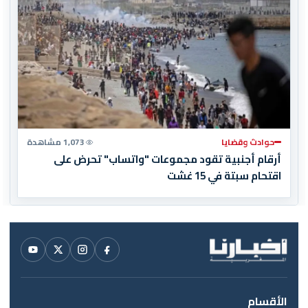
حوادث وقضايا
1,073 مشاهدة
أرقام أجنبية تقود مجموعات "واتساب" تحرض على
اقتحام سبتة في 15 غشت
الأقسام