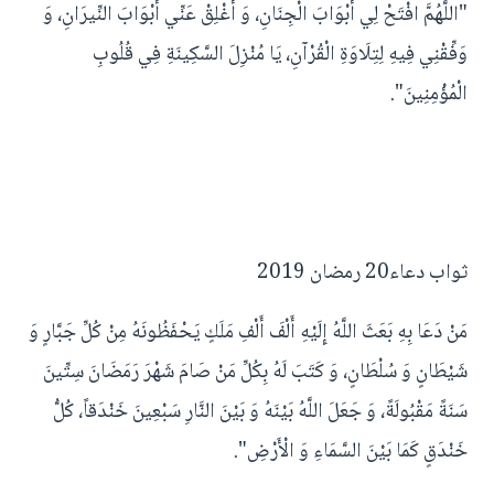
"اللَّهُمَّ افْتَحْ لِي أَبْوَابَ الْجِنَانِ، وَ أَغْلِقْ عَنِّي أَبْوَابَ النِّيرَانِ، وَ
وَفِّقْنِي فِيهِ لِتِلَاوَةِ الْقُرْآنِ، يَا مُنْزِلَ السَّكِينَةِ فِي قُلُوبِ
الْمُؤْمِنِينَ".
ثواب دعاء20 رمضان 2019
مَنْ دَعَا بِهِ بَعَثَ اللَّهُ إِلَيْهِ أَلْفَ أَلْفِ مَلَكٍ يَحْفَظُونَهُ مِنْ كُلِّ جَبَّارٍ وَ
شَيْطَانٍ وَ سُلْطَانٍ، وَ كَتَبَ لَهُ بِكُلِّ مَنْ صَامَ شَهْرَ رَمَضَانَ سِتِّينَ
سَنَةً مَقْبُولَةً، وَ جَعَلَ اللَّهُ بَيْنَهُ وَ بَيْنَ النَّارِ سَبْعِينَ خَنْدَقاً، كُلُّ
خَنْدَقٍ كَمَا بَيْنَ السَّمَاءِ وَ الْأَرْضِ".