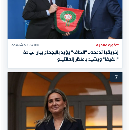
كورة عالمية
1,570 مشاهدة
إفريقيا تدعمه.. "الكاف" يؤيد بالإجماع بيان قيادة
"الفيفا" ويشيد باعتذار إنفانتينو
7