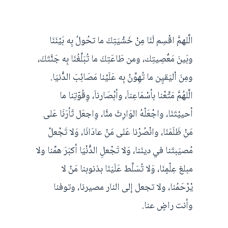
الَّلهمَّ اقْسِم لَنَا مِنْ خَشْيَتِكَ ما تحُولُ بِه بَيْنَنَا
وبَينَ مَعٌصِيتِك، ومن طَاعَتِكَ ما تُبَلِّغُنَا بِه جَنَّتَكَ،
ومِنَ اْليَقيٍن ما تُهِوِّنُ بِه عَلَيْنا مَصَائِبَ الدُّنيَا.
الَّلهُمَّ مَتِّعْنا بأسْمَاعِناَ، وأبْصَارناَ، وِقُوّتِنا ما
أحييْتَنَا، واجْعَلْهُ الوَارِثَ منَّا، وِاجعَل ثَأرَنَا عَلى
مَنْ ظَلَمَنَا، وانْصُرْنا عَلى مَنْ عادَانَا، وَلا تَجْعلْ
مُصيَبتَنا في دينَنا، وَلا تَجْعلِ الدُّنْيَا أكبَرَ همِّنا ولا
مبلغ عِلْمٍنَا، وَلا تُسَلِّط عَلَيَنَا بذنوبنا مَنْ لا
يْرْحَمُنا، ولا تجعل إلى النار مصيرنا، وتوفنا
وأنت راضٍ عنا.