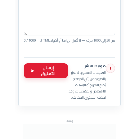
من 30 إلى 1000 حرف — لا تُقبل الروابط أو أكواد HTML.
0 / 1000
ضوابط النشر
إرسال
!
التعليقات المنشورة لا تعبّر
التعليق
بالضرورة عن رأي الموقع.
يُمنع التجريح أو الإساءة
للأشخاص والمقدسات، وقد
يُحذف المحتوى المخالف.
إعلان