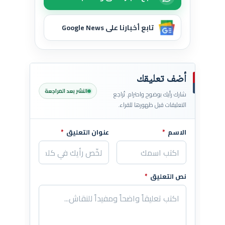
تابع أخبارنا على Google News
أضف تعليقك
النشر بعد المراجعة
شارك رأيك بوضوح واحترام. تُراجع
التعليقات قبل ظهورها للقراء.
الاسم
*
عنوان التعليق
*
اترك هذا الحقل فارغاً
نص التعليق
*