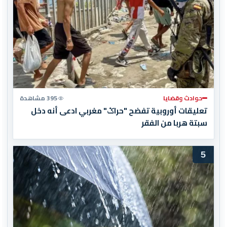
حوادث وقضايا
395 مشاهدة
تعليقات أوروبية تفضح "حراݣ" مغربي ادعى أنه دخل
سبتة هربا من الفقر
5