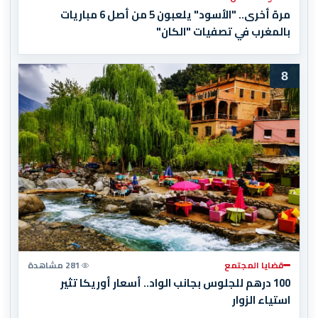
مرة أخرى.. "الأسود" يلعبون 5 من أصل 6 مباريات
بالمغرب في تصفيات "الكان"
8
قضايا المجتمع
281 مشاهدة
100 درهم للجلوس بجانب الواد.. أسعار أوريكا تثير
استياء الزوار