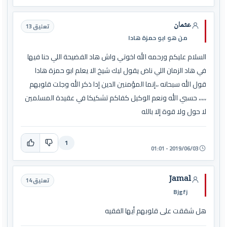
عثمان
تعليق 13
من هو ابو حمزة هادا
السلام عليكم ورحمه الله اخوتي واش هاد الفضيحة اللي حنا فيها
في هاد الزمان اللي ناض يقول ليك شيخ الا يعلم ابو حمزة هادا
قول الله سبحانه ،،إنما المؤمنين الدين إدا ذكر الله وجلت قلوبهم
،،،،، حسبي الله ونعم الوكيل كفاكم تشكيكا في عقيدة المسلمين
لا حول ولا قوة إلا بالله
1
2019/06/03 - 01:01
Jamal
تعليق 14
Bjgfj
هل شققت على قلوبهم أيها الفقيه