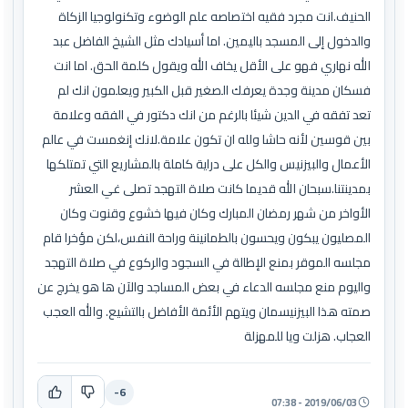
الحنيف.انت مجرد فقيه اختصاصه علم الوضوء وتكنولوجيا الزكاة
والدخول إلى المسجد باليمين. اما أسيادك مثل الشيخ الفاضل عبد
الله نهاري فهو على الأقل يخاف الله ويقول كلمة الحق. اما انت
فسكان مدينة وجدة يعرفك الصغير قبل الكبير ويعلمون انك لم
تعد تفقه في الدين شيئا بالرغم من انك دكتور في الفقه وعلامة
بين قوسين لأنه حاشا ولله ان تكون علامة.لانك إنغمست في عالم
الأعمال والبيزنيس والكل على دراية كاملة بالمشاريع التي تمتلكها
بمدينتنا.سبحان الله قديما كانت صلاة التهجد تصلى غي العشر
الأواخر من شهر رمضان المبارك وكان فيها خشوع وقنوت وكان
المصليون يبكون ويحسون بالطمانينة وراحة النفس،لكن مؤخرا قام
مجلسه الموقر بمنع الإطالة في السجود والركوع في صلاة التهجد
واليوم منع مجلسه الدعاء في بعض المساجد والآن ها هو يخرج عن
صمته هذا البيزنيسمان ويتهم الأئمة الأفاضل بالتشيع. والله العجب
العجاب. هزلت ويا للمهزلة
-6
2019/06/03 - 07:38