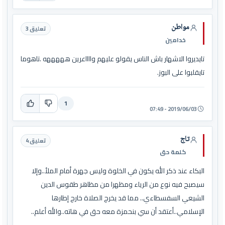
مواطن
تعليق 3
خدامين
تايديروا الاشهار باش الناس يقولو عليهم وااااعرين هههههه .تاهوما
تايقلبوا على البوز.
1
2019/06/03 - 07:49
تاج
تعليق 4
كلمة حق
البكاء عند ذكر الله يكون في الخلوة وليس جهرة أمام الملأ..وإلا
سيصبح فيه نوع من الرياء ومظهرا من مظاهر طقوس الدين
الشيعي السفسطاءي.. مما قد يخرج الصلاة خارج إطارها
الإسلامي..أعتقد أن سي بنحمزة معه حق في هاته..والله أعلم..