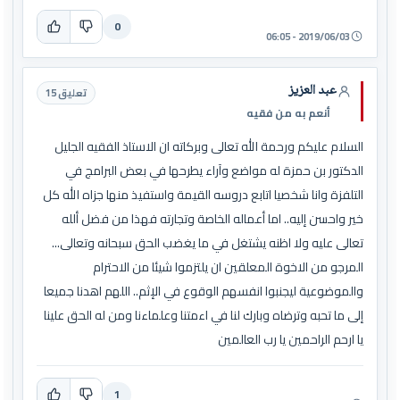
0
2019/06/03 - 06:05
عبد العزيز
تعليق 15
أنعم به من فقيه
السلام عليكم ورحمة الله تعالى وبركاته ان الاستاذ الفقيه الجليل
الدكتور بن حمزة له مواضع وآراء يطرحها في بعض البرامج في
التلفزة وانا شخصيا اتابع دروسه القيمة واستفيذ منها جزاه الله كل
خير واحسن إليه.. اما أعماله الخاصة وتجارته فهذا من فضل ألله
تعالى عليه ولا اظنه يشتغل في ما يغضب الحق سبحانه وتعالى...
المرجو من الاخوة المعلقين ان يلتزموا شيئا من الاحترام
والموضوعية ليجنبوا انفسهم الوقوع في الإثم.. اللهم اهدنا جميعا
إلى ما تحبه وترضاه وبارك لنا في اءمتنا وعلماءنا ومن له الحق علينا
يا ارحم الراحمين يا رب العالمين
1