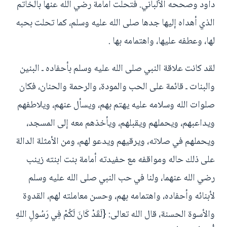
داود وصححه الألباني. فتحلَّت أمامة رضي الله عنها بالخاتم
الذي أهداه إليها جدها صلى الله عليه وسلم، كما تحلت بحبه
لها، وعطفه عليها، واهتمامه بها .
لقد كانت علاقة النبي صلى الله عليه وسلم بأحفاده ـ البنين
والبنات ـ قائمة على الحب والمودة، والرحمة والحنان، فكان
صلوات الله وسلامه عليه يهتم بهم، ويسأل عنهم، ويلاطفهم
ويداعبهم، ويحملهم ويقبلهم، ويأخذهم معه إلى المسجد،
ويحملهم في صلاته، ويرقيهم ويدعو لهم، ومن الأمثلة الدالة
على ذلك حاله ومواقفه مع حفيدته أمامة بنت ابنته زينب
رضي الله عنهما، ولنا في حب النبي صلى الله عليه وسلم
لأبنائه وأحفاده، واهتمامه بهم، وحسن معاملته لهم، القدوة
والأسوة الحسنة، قال الله تعالى: {لَقَدْ كَانَ لَكُمْ فِي رَسُولِ اللهِ