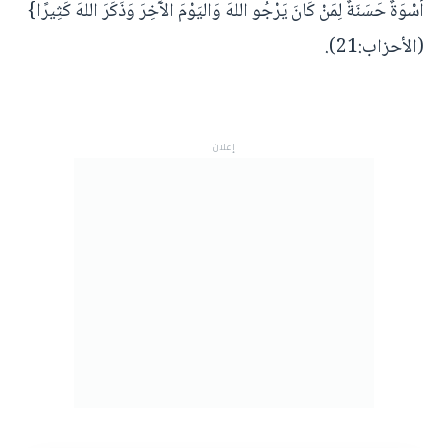
أُسْوَةٌ حَسَنَةٌ لِمَنْ كَانَ يَرْجُو اللهَ وَاليَوْمَ الآَخِرَ وَذَكَرَ اللهَ كَثِيرًا}
(الأحزاب:21).
إعلان