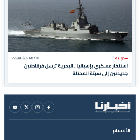
دولية
687 مشاهدة
استنفار عسكري بإسبانيا.. البحرية ترسل فرقاطتين
جديدتين إلى سبتة المحتلة
الأقسام