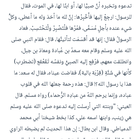
تدعوه وتخبره أنَّ صبيًّا لها، أو ابنًا لها، في الموت، فقال
للرسول: ارجِعْ إليها فأَخْبِرْها: إنَّ لله ما أخذ وله ما أعطى، وكلُّ
شيء عنده بأجلٍ مُسَمَّى، فمُرْها فلْتَصْبِرْ ولْتَحْتَسِبْ. فعاد
الرسولُ فقال: إنها قد أقسَمَت لتأتينَّها، قال: فقام النبي صلى
الله عليه وسلم وقام معه سعدُ بن عُبادة ومعاذ بن جبل،
وانطلقت معهم، فرُفِع إليه الصبيُّ ونفسُه تَقَعْقع (تضطرب)
كأنها في شَنَّةٍ (قِرْبَة بالية)، ففاضت عيناه، فقال له سعد: ما
هذا يا رسول الله؟! قال: هذه رحمة جعلها الله في قلوب
عباده، وإنما يرحم اللهُ من عبادِه الرُّحماء) رواه مسلم. قال
العيني: "وبنته التي أرسلت إليه تدعوه صلى الله عليه وسلم
هي زينب، وابنها اسمه علي، كذا بخط شيخنا أبي محمد
الدمياطي. وقال ابن بطال: إن هذا الحديث لم يضبطه الراوي