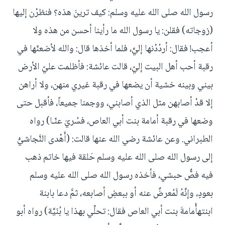
رسول الله صلى الله عليه وسلم: كيف ترينَ هذه؟ فنظرْن إليها
(زوجاته) فقلن: يا رسول الله ما رأينا أحسن من هذه ولا
أعجب! فقال: أردُدْنها إليَّ، فلما أخذها قال: والله لأضعنّها في
رقبة أحب أهل البيت إليّ، قالت عائشة: فأظلمت عليّ الأرض
بيني وبينه خشية أن يضعها في رقبة غيري منهن، ولا أراهن
إلا قدْ أصابهن مثل الذي أصابني، ووجمنا جميعاً، فأقبل حتى
وضعها في رقبة أمامة بنت أبي العاص، فسُريَ عنّـا) رواه
الطبراني. وعن عائشة رضي الله عنها قالت: (أَهْدى النَّجاشيُّ
إلى رسول الله صلى الله عليه وسلم حَلقة فيها خاتم ذهب
فيه فصٌّ حبشي، فأخذه رسول الله صلى الله عليه وسلم
بعودٍ، وإنَّهُ لَمُعرضٌ عنه أو ببعضِ أصابعه، ثمَّ دعا بابنة
ابنتهأُمامةَ بنت أبي العاص فقال: تحلِّي بهذا يا بُنَيَّة) رواه أبو