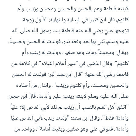
لابنته فاطمة وهم :الحسن والحسين ومحسن وزينب وأم
كلثوم، قال ابن كثير في البداية والنهاية: "فأول زوجة
تزوجها عليّ رضي الله عنه فاطمة بنت رسول الله صلى الله
عليه وسلم، بَنَى بها بعد وقعة بدر، فولدت له الحسن وحسيناً،
ويقال: ومحسناً ومات وهو صغير، وولدت له زينب وأم
كلثوم". وقال الذهبي في "سير أعلام النبلاء" في كلامه عن
فاطمة رضي الله عنها: "قال ابن عبد البَر: فولدت له الحسن
والحسين ومحسنا، وأم كلثوم وزينب". واثنان من أحفاده
صلى الله عليه وسلم لابنته زينب: عليّ وأمامة، قال ابن حجر:
"اتفق أهل العلم بالنسب أن زينب لم تلد لأبي العاص إلا: عليّاً
وأمامة فقط"، وقال ابن سعد: "ولدت زينب لأبي العاص عليًّا
وأُمامة، فتوفي علي وهو صغير، وبقيت أُمامة". وواحد من