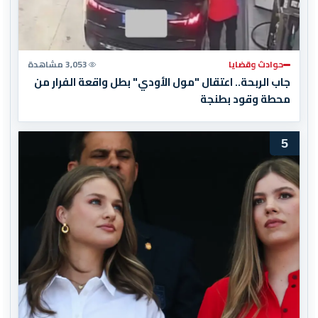
حوادث وقضايا
3,053 مشاهدة
جاب الربحة.. اعتقال "مول الأودي" بطل واقعة الفرار من
محطة وقود بطنجة
5