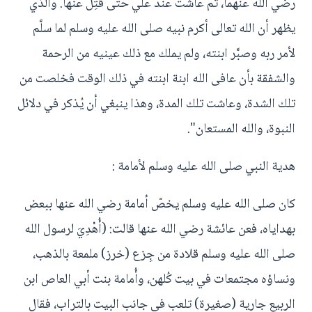
رضي الله عنهما، ثم عاشت عند علي حتى قُتِل عنها. والذي
يظهر أن الله تعالى أكرم نبيه صلى الله عليه وسلم لما سلَّم
لأمر ربه وصبَّر ابنته، ولم يملك مع ذلك عينيه من الرحمة
والشفقة بأن عافى الله ابنة ابنته في ذلك الوقت فخلصت من
تلك الشدة، وعاشت تلك المدة، وهذا ينبغي أن يُذكر في دلائل
النبوة، والله المستعان".
هدية النبي صلى الله عليه وسلم لأمامة :
كان صلى الله عليه وسلم يخصّ أمامة رضي الله عنها ببعض
بهداياه، فعن عائشة رضي الله عنها قالت: (أُهْدِيَ لرسول الله
صلى الله عليه وسلم قلادة من جِزع (خرز) ملمعة بالذهب،
ونساؤه مجتمعات في بيت كُلهن، وأُمامة بنت أبي العاص ابن
الربيع جارية (صغيرة) تلعب في جانب البيت بالتراب، فقال