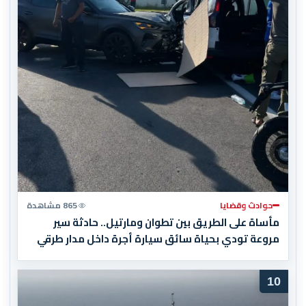
حوادث وقضايا
865 مشاهدة
مأساة على الطريق بين تطوان ومارتيل.. حادثة سير
مروعة تودي بحياة سائق سيارة أجرة داخل مدار طرقي
10