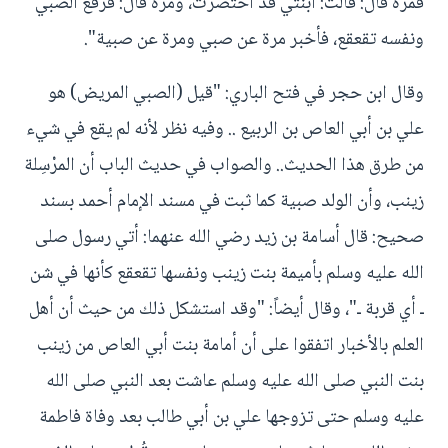
فمرة قال: قالت: ابنتي قد احتضرت، ومرة قال: فرفع الصبي
ونفسه تقعقع، فأخبر مرة عن صبي ومرة عن صبية".
وقال ابن حجر في فتح الباري: "قيل (الصبي المريض) هو
علي بن أبي العاص بن الربيع .. وفيه نظر لأنه لم يقع في شيء
من طرق هذا الحديث.. والصواب في حديث الباب أن المرْسِلة
زينب، وأن الولد صبية كما ثبت في مسند الإمام أحمد بسند
صحيح: قال أسامة بن زيد رضي الله عنهما: أتي رسول صلى
الله عليه وسلم بأميمة بنت زينب ونفسها تقعقع كأنها في شن
ـ أي قربة ـ"، وقال أيضاً: "وقد استشكل ذلك من حيث أن أهل
العلم بالأخبار اتفقوا على أن أمامة بنت أبي العاص من زينب
بنت النبي صلى الله عليه وسلم عاشت بعد النبي صلى الله
عليه وسلم حتى تزوجها علي بن أبي طالب بعد وفاة فاطمة