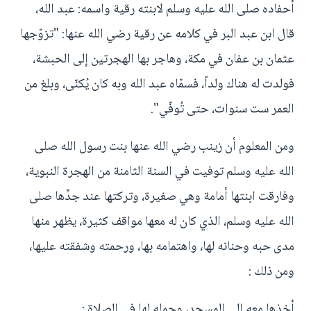
أحفاده صلى الله عليه وسلم لابنته رقية واسمه: عبد الله،
قال ابن عبد البر في كلامه عن رقية رضي الله عنها: "تزوّجها
عثمان بن عفان في مكة، وهاجر بها الهجرتين إلى الحبشة،
فولدت له هناك ولداً، فسمّاه عبد الله وبه كان يُكنّى، وبلغ من
العمر ست سنوات، حتى تُوفّي".
ومن المعلوم أن زينب رضي الله عنها بنت رسول الله صلى
الله عليه وسلم توفيت في السنة الثامنة من الهجرة النبوية،
وفارقت ابنتها أمامة وهي صغيرة، وتركتها عند جدِّها صلى
الله عليه وسلم، الذي كان له معها مواقف كثيرة، يظهر منها
مدى حبه وحنانه لها، واهتمامه بها، ورحمته وشفقته عليها،
ومن ذلك :
أخذها معه إلى المسجد، وحمله لها في الصلاة :