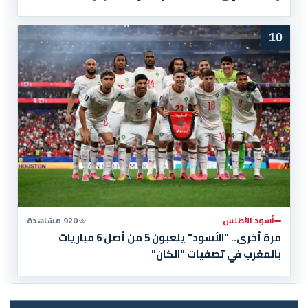
10
أسود الأطلس
920 مشاهدة
مرة أخرى.. "الأسود" يلعبون 5 من أصل 6 مباريات
بالمغرب في تصفيات "الكان"