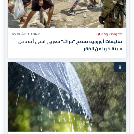
حوادث وقضايا
1,194 مشاهدة
تعليقات أوروبية تفضح "حراݣ" مغربي ادعى أنه دخل
سبتة هربا من الفقر
8