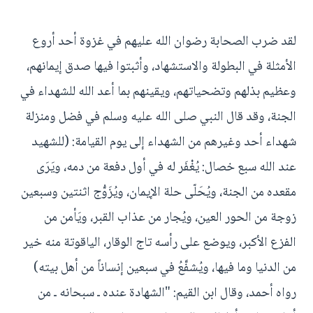
لقد ضرب الصحابة رضوان الله عليهم في غزوة أحد أروع
الأمثلة في البطولة والاستشهاد، وأثبتوا فيها صدق إيمانهم،
وعظيم بذلهم وتضحياتهم، ويقينهم بما أعد الله للشهداء في
الجنة، وقد قال النبي صلى الله عليه وسلم في فضل ومنزلة
شهداء أحد وغيرهم من الشهداء إلى يوم القيامة: (للشهيد
عند الله سبع خصال: يُغْفَر له في أول دفعة من دمه، ويَرَى
مقعده من الجنة، ويُحَلّى حلة الإيمان، ويُزَوُّج اثنتين وسبعين
زوجة من الحور العين، ويُجار من عذاب القبر، ويَأمن من
الفزع الأكبر، ويوضع على رأسه تاج الوقار، الياقوتة منه خير
من الدنيا وما فيها، ويُشفَّعُ في سبعين إنساناً من أهل بيته)
رواه أحمد، وقال ابن القيم: "الشهادة عنده ـ سبحانه ـ من