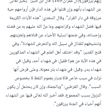
رَبِّهِمْ يُرْزَقُونَ}(آل عمران:169). قال ابن كثير: "يخبر تعالى
عن الشهداء بأنهم وإن قتلوا في هذه الدار فإن أرواحهم حية
مرزوقة في دار القرار". وقال السعدي: "هذه الآيات الكريمة
فيها فضل الشهداء وكرامتهم، وما منَّ الله عليهم به من فضله
وإحسانه، وفي ضمنها تسلية الأحياء عن قتلاهم وتعزيتهم،
وتنشيطهم للقتال في سبيل الله والتعرض للشهادة"، وفي
فتح القدير: "وقد اختلف أهل العلم في الشهداء المذكورين
في هذه الآية من هم؟ فقيل: في شهداء أحد، وقيل: في
شهداء بدر، وقيل: في شهداء بئر معونة، وعلى فرض أنها
نزلت في سبب خاص فالاعتبار بعموم اللفظ لا بخصوص
السبب". وقال القرطبي: "وبالجملة، وإن كان يحتمل أن يكون
النزول بسبب المجموع، فقد أخبر الله تعالى فيها عن الشهداء
أنهم أحياء في الجنة يرزقون".