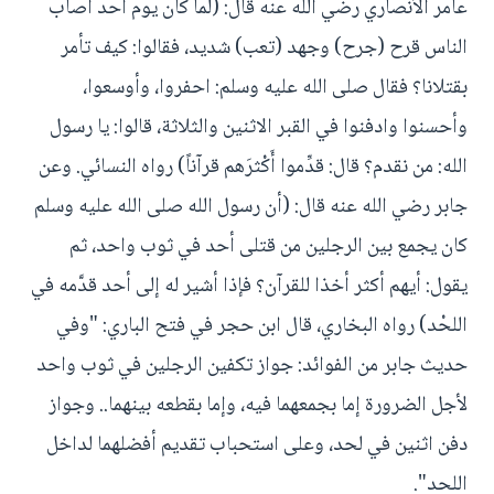
عامر الأنصاري رضي الله عنه قال: (لما كان يوم أحد أصاب
الناس قرح (جرح) وجهد (تعب) شديد، فقالوا: كيف تأمر
بقتلانا؟ فقال صلى الله عليه وسلم: احفروا، وأوسعوا،
وأحسنوا وادفنوا في القبر الاثنين والثلاثة، قالوا: يا رسول
الله: من نقدم؟ قال: قدِّموا أَكْثرَهم قرآناً) رواه النسائي. وعن
جابر رضي الله عنه قال: (أن رسول الله صلى الله عليه وسلم
كان يجمع بين الرجلين من قتلى أحد في ثوب واحد، ثم
يقول: أيهم أكثر أخذا للقرآن؟ فإذا أشير له إلى أحد قدَّمه في
اللحْد) رواه البخاري، قال ابن حجر في فتح الباري: "وفي
حديث جابر من الفوائد: جواز تكفين الرجلين في ثوب واحد
لأجل الضرورة إما بجمعهما فيه، وإما بقطعه بينهما.. وجواز
دفن اثنين في لحد، وعلى استحباب تقديم أفضلهما لداخل
اللحد".