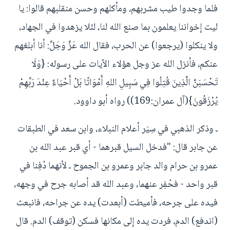
فلما وجدوا طيب مشربهم، ومأكلهم وحسن منقلبهم قالوا: يا
ليت إخواننا يعلمون بما صنع الله لنا، لئلا يزهدوا في الجهاد،
ولا ينكلوا (يرجعوا) عن الحرب، فقال الله عَزَّ وَجَلَّ: أنا أبلغهم
عنكم، فأنزل الله عز وجل هؤلاء الآيات على رسوله: {وَلَا
تَحْسَبَنَّ الَّذِينَ قُتِلُوا فِي سَبِيلِ اللهِ أَمْوَاتًا بَلْ أَحْيَاءٌ عِنْدَ رَبِّهِمْ
يُرْزَقُونَ}(آل عمران:169)) رواه أبو داوود.
ـ وذكر الذهبي في سِيَر أعلام النبلاء، وابن سعد في الطبقات
عن جابر قال: "فدخل السيل قبرهما - أي قبر عبد الله بن
عمرو بن حرام والد جابر وعمرو بن الجموح ـ لأنهما دُفِنا في
قبر واحد - فحُفِر عنهما، وعبد الله قد أصابه جرح في وجهه،
فيده على جرحه، فأميطت (أبعدت) يده عن جراحه، فانبعث
(اندفع) الدم، فردت يده إلى مكانها فسكن (توقف) الدم. قال