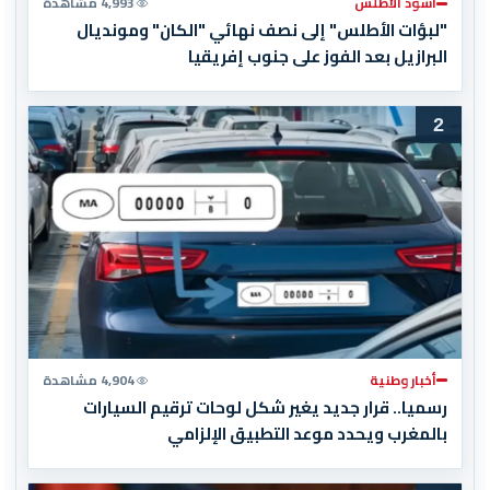
أسود الأطلس
4,993 مشاهدة
"لبؤات الأطلس" إلى نصف نهائي "الكان" ومونديال
البرازيل بعد الفوز على جنوب إفريقيا
2
أخبار وطنية
4,904 مشاهدة
رسميا.. قرار جديد يغير شكل لوحات ترقيم السيارات
بالمغرب ويحدد موعد التطبيق الإلزامي