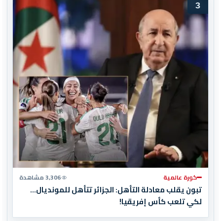
3
كورة عالمية
3,306 مشاهدة
تبون يقلب معادلة التأهل: الجزائر تتأهل للمونديال…
لكي تلعب كأس إفريقيا!