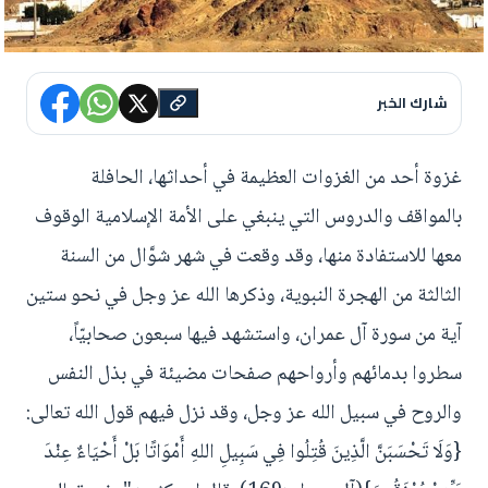
شارك الخبر
غزوة أحد من الغزوات العظيمة في أحداثها، الحافلة
بالمواقف والدروس التي ينبغي على الأمة الإسلامية الوقوف
معها للاستفادة منها، وقد وقعت في شهر شوَّال من السنة
الثالثة من الهجرة النبوية، وذكرها الله عز وجل في نحو ستين
آية من سورة آل عمران، واستشهد فيها سبعون صحابيّاً،
سطروا بدمائهم وأرواحهم صفحات مضيئة في بذل النفس
والروح في سبيل الله عز وجل، وقد نزل فيهم قول الله تعالى:
{وَلَا تَحْسَبَنَّ الَّذِينَ قُتِلُوا فِي سَبِيلِ اللهِ أَمْوَاتًا بَلْ أَحْيَاءٌ عِنْدَ