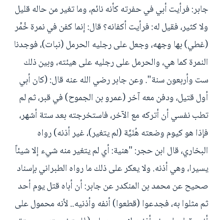
جابر: فرأيت أبي في حفرته كأنه نائم، وما تغير من حاله قليل
ولا كثير، فقيل له: فرأيت أكفانه؟ قال: إنما كفن في نمرة خُمِّر
(غطي) بها وجهه، وجعل على رجليه الحرمل (نبات)، فوجدنا
النمرة كما هي، والحرمل على رجليه على هيئته، وبين ذلك
ست وأربعون سنة". وعن جابر رضي الله عنه قال: (كان أبي
أول قتيل، ودفن معه آخر (عمرو بن الجموح) في قبر، ثم لم
تطب نفسي أن أتركه مع الآخر، فاستخرجته بعد ستة أشهر،
فإذا هو كيوم وضعته هُنَيَّة (لم يتغير)، غير أذنه) رواه
البخاري، قال ابن حجر: "هنية: أي لم يتغير منه شيء إلا شيئاً
يسيرا، وهي أذنه. ولا يعكر على ذلك ما رواه الطبراني بإسناد
صحيح عن محمد بن المنكدر عن جابر: أن أباه قتل يوم أحد
ثم مثلوا به، فجدعوا (قطعوا) أنفه وأذنيه.. لأنه محمول على