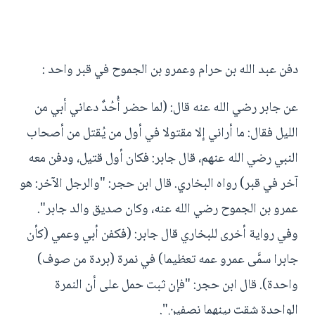
دفن عبد الله بن حرام وعمرو بن الجموح في قبر واحد :
عن جابر رضي الله عنه قال: (لما حضر أُحُدٌ دعاني أبي من
الليل فقال: ما أراني إلا مقتولا في أول من يُقتل من أصحاب
النبي رضي الله عنهم، قال جابر: فكان أول قتيل، ودفن معه
آخر في قبر) رواه البخاري. قال ابن حجر: "والرجل الآخر: هو
عمرو بن الجموح رضي الله عنه، وكان صديق والد جابر".
وفي رواية أخرى للبخاري قال جابر: (فكفن أبي وعمي (كأن
جابرا سمَّى عمرو عمه تعظيما) في نمرة (بردة من صوف)
واحدة). قال ابن حجر: "فإن ثبت حمل على أن النمرة
الواحدة شقت بينهما نصفين".