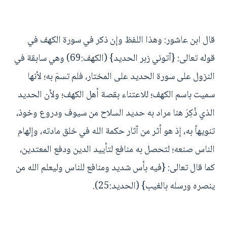
قال ابن عاشور: وهذا اللفظ وإن ذكر في سورة الكهف في
قوله تعالى: {آتوني زبر الحديد} (الكهف:69) وهي سابقة في
النزول على سورة الحديد على المختار، فلم تسمَ به؛ لأنها
سميت باسم الكهف؛ للاعتناء بقصة أهل الكهف؛ ولأن الحديد
الذي ذُكِرَ هنا مراد به حديد السلاح من سيوف ودروع وخوذ،
تنويهاً به، إذ هو أثر من آثار حكمة الله في خلق مادته، وإلهام
الناس صنعه؛ لتحصل به منافع لتأييد الدين ودفع المعتدين،
كما قال تعالى: {فيه بأس شديد ومنافع للناس وليعلم الله من
ينصره ورسله بالغيب} (الحديد:25).