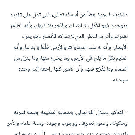
- ذكرت السورة بعضاً من أسمائه تعالى، التي تدل على تفرده
وتوحده، فهو الأول بلا ابتداء، والآخر بلا انتهاء، وأنه الظاهر
بقدرته وآثاره، الباطن الذي لا تدركه الأبصار وهو يدرك
الأبصار، وأنه له ملك السماوات والأرض خَلْقاً وإبداعاً، وأنه
العليم بكل ما يلج في الأرض، وما يخرج منها، وما ينزل من
السماء وما يَعْرُج فيها، وأن الأمور كلها راجعة إليه وحده
سبحانه.
- التذكير بجلال الله تعالى، وصفاته العظيمة، وسعة قدرته
وملكوته، وعموم تصرفه، ووجوب وجوده، وسعة علمه، والأمر
بالإيمان بوجوده، وبما جاء به رسوله صلى الله عليه وسلم،