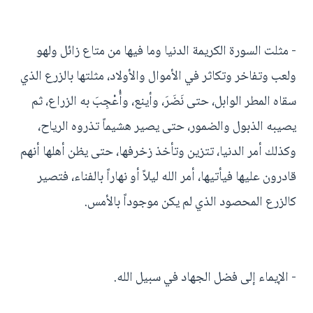
- مثلت السورة الكريمة الدنيا وما فيها من متاع زائل ولهو
ولعب وتفاخر وتكاثر في الأموال والأولاد، مثلتها بالزرع الذي
سقاه المطر الوابل، حتى نَضَرَ، وأينع، وأُعْجِبَ به الزراع، ثم
يصيبه الذبول والضمور، حتى يصير هشيماً تذروه الرياح،
وكذلك أمر الدنيا، تتزين وتأخذ زخرفها، حتى يظن أهلها أنهم
قادرون عليها فيأتيها، أمر الله ليلاً أو نهاراً بالفناء، فتصير
كالزرع المحصود الذي لم يكن موجوداً بالأمس.
- الإيماء إلى فضل الجهاد في سبيل الله.