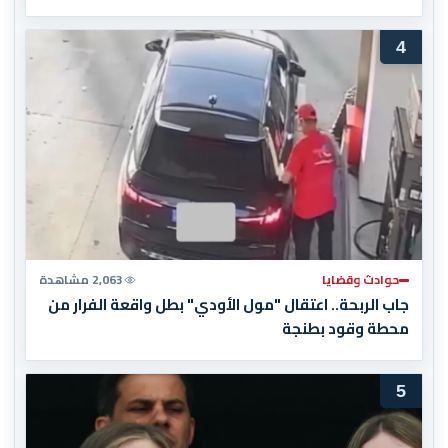
4
حوادث وقضايا
2,063 مشاهدة
جاب الربحة.. اعتقال "مول الأودي" بطل واقعة الفرار من
محطة وقود بطنجة
5