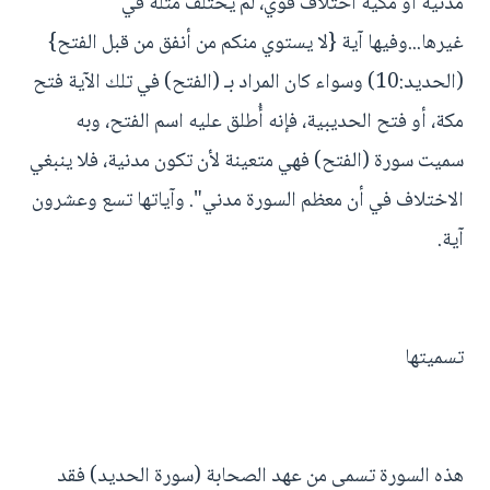
مدنية أو مكية اختلاف قوي، لم يُختلف مثله في
غيرها...وفيها آية {لا يستوي منكم من أنفق من قبل الفتح}
(الحديد:10) وسواء كان المراد بـ (الفتح) في تلك الآية فتح
مكة، أو فتح الحديبية، فإنه أُطلق عليه اسم الفتح، وبه
سميت سورة (الفتح) فهي متعينة لأن تكون مدنية، فلا ينبغي
الاختلاف في أن معظم السورة مدني". وآياتها تسع وعشرون
آية.
تسميتها
هذه السورة تسمى من عهد الصحابة (سورة الحديد) فقد