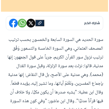
شارك الخبر
سورة الحديد هي السورة السابعة والخمسون بحسب ترتيب
المصحف العثماني، وهي السورة الخامسة والتسعون وَفْق
ترتيب نزول سور القرآن الكريم، جرياً على قول الجمهور: إنها
مدنية، قالوا: نزلت بعد سورة الزلزلة، وقبل سورة القتال
(محمد). وهي مدنية على الأصح، بل قال النقاش: إنها مدنية
بإجماع المفسرين، ونَظْمُ آياتها، وما تشير إليه، يؤيده قطعاً.
وقال ابن عطية: "يشبه صدرها أن يكون مكيًّا، ولا خلاف أن
فيها قرآناً مدنيًّا". وقال ابن عاشور: "وفي كون هذه السورة