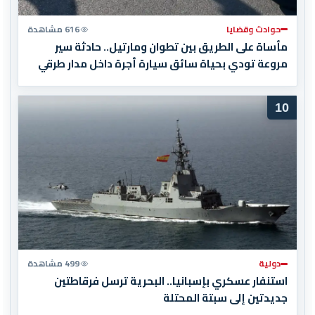
حوادث وقضايا
616 مشاهدة
مأساة على الطريق بين تطوان ومارتيل.. حادثة سير
مروعة تودي بحياة سائق سيارة أجرة داخل مدار طرقي
10
دولية
499 مشاهدة
استنفار عسكري بإسبانيا.. البحرية ترسل فرقاطتين
جديدتين إلى سبتة المحتلة