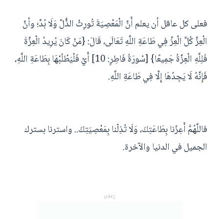
فعلى كل عاقل أن يعلم أَنَّ الْمَعْصِيَةَ تُورِثُ الذُّلَّ وَلَا بُدَّ؛ وأنَّ
الْعِزَّ كُلَّ الْعِزِّ فِي طَاعَةِ اللَّهِ تَعَالَى، قَالَ: {مَنْ كَانَ يُرِيدُ الْعِزَّةَ
فَلِلَّهِ الْعِزَّةُ جَمِيعًا} [سُورَةُ فَاطِرٍ: 10] أَيْ فَلْيَطْلُبْهَا بِطَاعَةِ اللَّهِ،
فَإِنَّهُ لَا يَجِدُهَا إِلَّا فِي طَاعَةِ اللَّهِ.
فاللَّهُمَّ أَعِزّنا بِطَاعَتِكَ، وَلَا تُذِلّنا بِمَعْصِيَتِكَ.. واسترنا بسترك
الجميل في الدنيا والآخرة.
إعلان