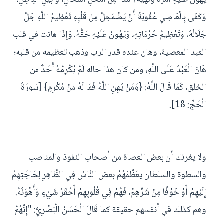
وَكَفَى بِالْعَاصِي عُقُوبَةً أَنْ يَضْمَحِلَّ مِنْ قَلْبِهِ تَعْظِيمُ اللَّهِ جَلَّ
جَلَالُهُ، وَتَعْظِيمُ حُرُمَاتِهِ، وَيَهُونُ عَلَيْهِ حَقُّهُ. وَإِذَا هانت في قلب
العبد المعصية، وهان عنده قدر الرب وذهب تعظيمه من قلبه؛
هَانَ الْعَبْدُ عَلَى اللَّهِ، ومن كان هذا حاله لَمْ يُكْرِمْهُ أَحَدٌ من
الخلق، كَمَا قَالَ اللَّهُ: {وَمَنْ يُهِنِ اللَّهُ فَمَا لَهُ مِنْ مُكْرِمٍ} [سُورَةُ
الْحَجِّ: 18].
ولا يغرنك أن بعض العصاة من أصحاب النفوذ والمناصب
والسطوة والسلطان يعَظَّمَهُمُ بعض النَّاسُ فِي الظَّاهِرِ لِحَاجَتِهِمْ
إِلَيْهِمْ أَوْ خَوْفًا مِنْ شَرِّهِمْ، فَهُمْ فِي قُلُوبِهِمْ أَحْقَرُ شَيْءٍ وَأَهْوَنُهُ.
وهم كذلك في أنفسهم حقيقة كما قَالَ الْحَسَنُ الْبَصْرِيُّ: "إِنَّهُمْ