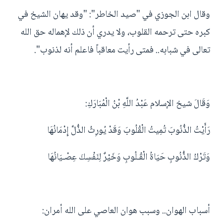
وقال ابن الجوزي في "صيد الخاطر": "وقد يهان الشيخ في
كبره حتى ترحمه القلوب، ولا يدري أن ذلك لإهماله حق الله
تعالى في شبابه‏.‏. فمتى رأيت معاقباً فاعلم أنه لذنوب‏".
وَقَالَ شيخ الإسلام عَبْدُ اللَّهِ بْنُ الْمُبَارَكِ:
رَأَيْتُ الذُّنُوبَ تُمِيتُ الْقُلُوبَ وَقَدْ يُورِثُ الذُّلَّ إِدْمَانُهَا
وَتَرْكُ الذُّنُوبِ حَيَاةُ الْقُـلُوبِ وَخَيْرٌ لِنَفْسِكَ عِصْـيَانُهَا
أسباب الهوان.. وسبب هوان العاصي على الله أمران: