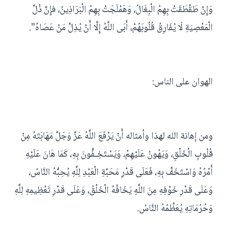
وَإِنْ طَقْطَقَتْ بِهِمُ الْبِغَالُ، وَهَمْلَجَتْ بِهِمُ الْبَرَاذِينُ، فإِنَّ ذُلَّ
الْمَعْصِيَةِ لَا يُفَارِقُ قُلُوبَهُمْ، أَبَى اللَّهُ إِلَّا أَنْ يُذِلَّ مَنْ عَصَاهُ".
الهوان على الناس:
ومن إهانة الله لهذا وأمثاله أَنْ يَرْفَعَ اللَّهُ عَزَّ وَجَلَّ مَهَابَتَهُ مِنْ
قُلُوبِ الْخَلْقِ، وَيَهُونُ عَلَيْهِمْ، وَيَسْتَخِـفُّونَ بِهِ، كَمَا هَانَ عَلَيْهِ
أَمْرُهُ وَاسْتَخَفَّ بِهِ، فَعَلَى قَدْرِ مَحَبَّةِ الْعَبْدِ لِلَّهِ يُحِبُّهُ النَّاسُ،
وَعَلَى قَدْرِ خَوْفِهِ مِنَ اللَّهِ يَخَافُهُ الْخَلْقُ، وَعَلَى قَدْرِ تَعْظِيمِهِ لِلَّهِ
وَحُرُمَاتِهِ يُعَظِّمُهُ النَّاسُ.