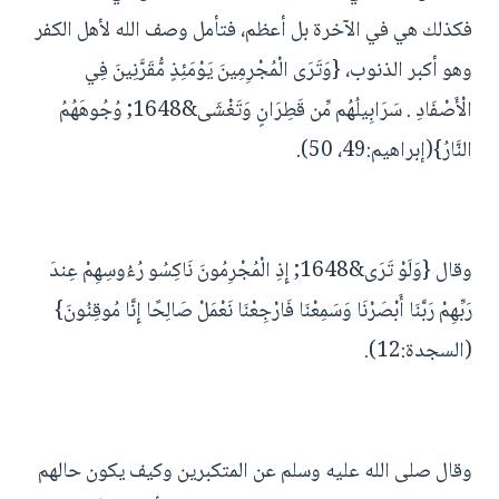
فكذلك هي في الآخرة بل أعظم، فتأمل وصف الله لأهل الكفر
وهو أكبر الذنوب، {وَتَرَى الْمُجْرِمِينَ يَوْمَئِذٍ مُّقَرَّنِينَ فِي
الْأَصْفَادِ . سَرَابِيلُهُم مِّن قَطِرَانٍ وَتَغْشَى&1648; وُجُوهَهُمُ
النَّارُ}(إبراهيم:49، 50).
وقال {وَلَوْ تَرَى&1648; إِذِ الْمُجْرِمُونَ نَاكِسُو رُءُوسِهِمْ عِندَ
رَبِّهِمْ رَبَّنَا أَبْصَرْنَا وَسَمِعْنَا فَارْجِعْنَا نَعْمَلْ صَالِحًا إِنَّا مُوقِنُونَ}
(السجدة:12).
وقال صلى الله عليه وسلم عن المتكبرين وكيف يكون حالهم