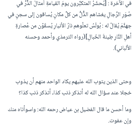
في الآخرة : [يُحشَرُ المتكبِّرون يومَ القيامةِ أمثالَ الذَّرِّ في
صُوَرِ الرِّجالِ يغشاهم الذُّلُّ من كلِّ مكانٍ يُساقون إلى سجنٍ في
جهنَّمَ يُقالُ له : بُولَسُ تعلُوهم نارُ الأنيارِ يُسقَوْن من عُصارةِ
أهلِ النَّارِ طِينةَ الخَبالِ](رواه الترمذي وأحمد وحسنه
الألباني).
وحتى الذين يتوب الله عليهم يكاد الواحد منهم أن يذوب
خجلا عند سؤال الله له أتذكر ذنب كذا، أتذكر ذنب كذا؟
وما أحسن ما قال الفضيل بن عياض رحمه الله‏:‏ واسوأتاه منك
وإن عفوت‏.‏