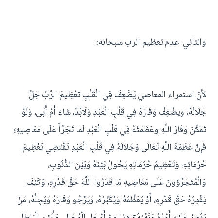
والثاني: عدم تعظيم الرب سبحانه:
لأَنّ استمراء المعاصي يُضْعِفُ فِي الْقَلْبِ تَعْظِيمَ الرَّبِّ جَلَّ
جَلَالُهُ، وَيضْعِفُ وَقَارَهُ فِي قَلْبِ الْعَبْدِ وَلَابُدَّ، شَاءَ أَمْ أَبَى، وَلَوْ
تَمَكَّنَ وَقَارُ اللَّهِ وعَظَمَتُهُ فِي قَلْبِ الْعَبْدِ لَمَا تَجَرَّأَ عَلَى مَعَاصِيهِ؛
فَإِنَّ عَظَمَةَ اللَّهِ تَعَالَى وَجَلَالَهُ فِي قَلْبِ الْعَبْدِ تَقْتَضِي تَعْظِيمَ
حُرُمَاتِهِ، وَتَعْظِيمُ حُرُمَاتِهِ يَحُولُ بَيْنَهُ وَبَيْنَ الذُّنُوبِ،
وَالْمُتَجَرِّؤونَ عَلَى مَعَاصِيهِ مَا قَدَرُوا اللَّهَ حَقَّ قَدْرِهِ، وَكَيْفَ
يَقْدِرُهُ حَقَّ قَدْرِهِ، أَوْ يُعَظِّمُهُ وَيُكَبِّرُهُ، وَيَرْجُو وَقَارَهُ وَيُجِلُّهُ، مَنْ
يَهُونُ عَلَيْهِ أَمْرُهُ وَنَهْيُهُ؟ هذا مِنْ أَمْحَلِ الْمُحَالِ، وَأَبَيْنِ الْبَاطِلِ،