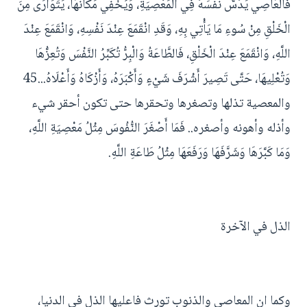
فَالْعَاصِي يَدُسُّ نَفْسَهُ فِي الْمَعْصِيَةِ، وَيُخْفِي مَكَانَهَا، يَتَوَارَى مِنَ
الْخَلْقِ مِنْ سُوءِ مَا يَأْتِي بِهِ، وَقَدِ انْقَمَعَ عِنْدَ نَفْسِهِ، وَانْقَمَعَ عِنْدَ
اللَّهِ، وَانْقَمَعَ عِنْدَ الْخَلْقِ، فَالطَّاعَةُ وَالْبِرُّ تُكَبِّرُ النَّفْسَ وَتُعِزُّهَا
وَتُعْلِيهَا، حَتَّى تَصِيرَ أَشْرَفَ شَيْءٍ وَأَكْبَرَهُ، وَأَزْكَاهُ وَأَعْلَاهُ...45
والمعصية تذلها وتصغرها وتحقرها حتى تكون أحقر شيء
وأذله وأهونه وأصغره.. فَمَا أَصْغَرَ النُّفُوسَ مِثْلُ مَعْصِيَةِ اللَّهِ،
وَمَا كَبَّرَهَا وَشَرَّفَهَا وَرَفَعَهَا مِثْلُ طَاعَةِ اللَّهِ.
الذل في الآخرة
وكما ان المعاصي والذنوب تورث فاعليها الذل في الدنيا،