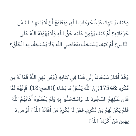
وَكَيْفَ يَنْتَهِكُ عَبْدٌ حُرُمَاتِ اللَّهِ، وَيَطْمَعُ أَنْ لَا يَنْتَهِكَ النَّاسُ
حُرُمَاتِهِ؟ أَمْ كَيْفَ يَهُونُ عَلَيْهِ حَقُّ اللَّهِ وَلَا يُهَوِّنُهُ اللَّهُ عَلَى
النَّاسِ؟ أَمْ كَيْفَ يَسْتَخِفُّ بِمَعَاصِي اللَّهِ وَلَا يَسْتَخِفُّ بِهِ الْخَلْقُ؟
وَقَدْ أَشَارَ سُبْحَانَهُ إِلَى هَذَا فِي كِتَابِهِ {وَمَن يُهِنِ اللَّهُ فَمَا لَهُ مِن
مُّكْرِمٍ &1754; إِنَّ اللَّهَ يَفْعَلُ مَا يَشَاءُ }(الحج:18). فَإِنَّهُمْ لَمَّا
هَانَ عَلَيْهِمُ السُّجُودُ لله وَاسْتَخَفُّوا بِهِ وَلَمْ يَفْعَلُوهُ أَهَانَهُمُ اللَّهُ
فَلَمْ يَكُنْ لَهُمْ مِنْ مُكْرِمٍ، فمَنْ ذَا يُكْرِمْ مَنْ أَهَانَهُ اللَّهُ؟ أَوْ من ذا
يهين مَنْ أَكْرَمَهُ اللَّهُ؟