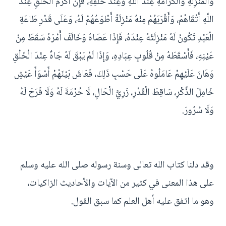
وَالْمَنْزِلَةِ وَالْكَرَامَةِ عِنْدَ اللَّهِ وَعِنْدَ خَلْقِهِ، فَإِنَّ أَكْرَمَ الْخَلْقِ عِنْدَ
اللَّهِ أَتْقَاهُمْ، وَأَقْرَبَهُمْ مِنْهُ مَنْزِلَةً أَطْوَعُهُمْ لَهُ، وَعَلَى قَدْرِ طَاعَةِ
الْعَبْدِ تَكُونُ لَهُ مَنْزِلَتُهُ عِنْدَهُ، فَإِذَا عَصَاهُ وَخَالَفَ أَمْرَهُ سَقَطَ مِنْ
عَيْنِهِ، فَأَسْقَطَهُ مِنْ قُلُوبِ عِبَادِهِ، وَإِذَا لَمْ يَبْقَ لَهُ جَاهٌ عِنْدَ الْخَلْقِ
وَهَانَ عَلَيْهِمْ عَامَلُوهُ عَلَى حَسْبِ ذَلِكَ، فَعَاشَ بَيْنَهُمْ أَسْوَأَ عَيْشٍ
خَامِلَ الذِّكْرِ، سَاقِطَ الْقَدْرِ، زَرِيَّ الْحَالِ، لَا حُرْمَةَ لَهُ وَلَا فَرَحَ لَهُ
وَلَا سُرُورَ.
وقد دلنا كتاب الله تعالى وسنة رسوله صلى الله عليه وسلم
على هذا المعنى في كثير من الآيات والأحاديث الزاكيات،
وهو ما اتفق عليه أهل العلم كما سبق القول.