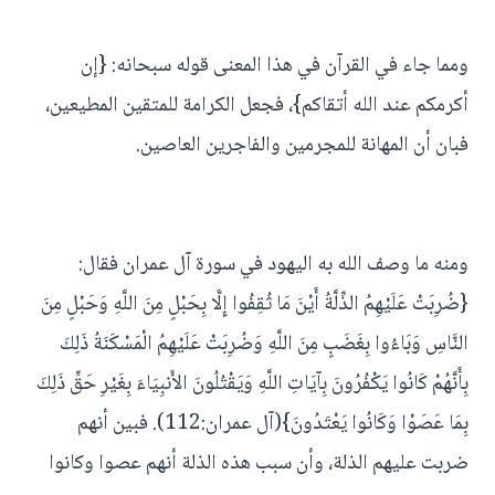
ومما جاء في القرآن في هذا المعنى قوله سبحانه: {إن
أكرمكم عند الله أتقاكم}، فجعل الكرامة للمتقين المطيعين،
فبان أن المهانة للمجرمين والفاجرين العاصين.
ومنه ما وصف الله به اليهود في سورة آل عمران فقال:
{ضُرِبَتْ عَلَيْهِمُ الذِّلَّةُ أَيْنَ مَا ثُقِفُوا إِلَّا بِحَبْلٍ مِنَ اللَّهِ وَحَبْلٍ مِنَ
النَّاسِ وَبَاءُوا بِغَضَبٍ مِنَ اللَّهِ وَضُرِبَتْ عَلَيْهِمُ الْمَسْكَنَةُ ذَلِكَ
بِأَنَّهُمْ كَانُوا يَكْفُرُونَ بِآيَاتِ اللَّهِ وَيَقْتُلُونَ الأَنبِيَاءَ بِغَيْرِ حَقٍّ ذَلِكَ
بِمَا عَصَوْا وَكَانُوا يَعْتَدُونَ}(آل عمران:112). فبين أنهم
ضربت عليهم الذلة، وأن سبب هذه الذلة أنهم عصوا وكانوا