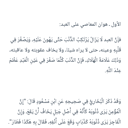
الأول ـ هوان المعاصي على العبد:
فإَنَّ العبد لَا يَزَالُ يَرْتَكِبُ الذَّنْبَ حَتَّى يَهُونَ عَلَيْهِ، وَيَصْغُرَ فِي
قَلْبِهِ وعينه، حتى لا يراه شيئا، ولا يخاف عقوبته ولا عاقبته،
وَذَلِكَ عَلَامَةُ الْهَلَاكِ، فَإِنَّ الذَّنَبَ كُلَّمَا صَغُرَ فِي عَيْنِ الْعَبْدِ عَظُمَ
عِنْدَ اللَّهِ.
وَقَدْ ذَكَرَ الْبُخَارِيُّ فِي صَحِيحِهِ عَنِ ابْنِ مَسْعُودٍ قَالَ: "إِنَّ
الْمُؤْمِنَ يَرَى ذُنُوبَهُ كَأَنَّهُ فِي أَصْلِ جَبَلٍ يَخَافُ أَنْ يَقَعَ، وَإِنَّ
الْفَاجِرَ يَرَى ذُنُوبَهُ كَذُبَابٍ وَقَعَ عَلَى أَنْفِهِ، فَقَالَ بِهِ هَكَذَا فَطَارَ".