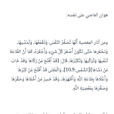
هوان العاصي على نفسه:
ومن آثار المعصية أَنَّهَا تُصَغِّرُ النَّفْسَ، وَتَقْمَعُهَا، وَتُدَسِّيهَا،
وَتحْقرها حَتَّى تَكُونَ أَصْغَرَ كُلِّ شَيْءٍ وَأَحْقَرَهُ، كَمَا أَنَّ الطَّاعَةَ
تُنَمِّيهَا وَتُزَكِّيهَا وَتُكَبِّرُهَا، قَالَ: {قَدْ أَفْلَحَ مَنْ زَكَّاهَا وَقَدْ خَابَ
مَنْ دَسَّاهَا}[الشَّمْسِ:9ـ10]، وَالْمَعْنَى قَدْ أَفْلَحَ مَنْ كَبَّرَهَا
وَأَعْلَاهَا بِطَاعَةِ اللَّهِ وَأَظْهَرَهَا، وَقَدْ خَسِرَ مَنْ أَخْفَاهَا وَحَقَّرَهَا
وَصَغَّرَهَا بِمَعْصِيَةِ اللَّهِ.