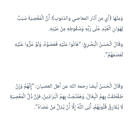
وَمِنْهَا (أي من آثار المعاصي والذنوب): أَنَّ الْمَعْصِيَةَ سَبَبٌ
لِهَوَانِ الْعَبْدِ عَلَى رَبِّهِ وَسُقُوطِهِ مِنْ عَيْنِهِ.
وقَالَ الْحَسَنُ الْبَصْرِيُّ: "هَانُوا عَلَيْهِ فَعَصَوْهُ، وَلَوْ عَزُّوا عَلَيْهِ
لَعَصَمَهُمْ".
وقَالَ الْحَسَنُ أيضا رحمه الله عن أهل العصيان: "إِنَّهُمْ وَإِنْ
طَقْطَقَتْ بِهِمُ الْبِغَالُ، وَهَمْلَجَتْ بِهِمُ الْبَرَاذِينُ، فإِنَّ ذُلَّ الْمَعْصِيَةِ
لَا يُفَارِقُ قُلُوبَهُمْ، أَبَى اللَّهُ إِلَّا أَنْ يُذِلَّ مَنْ عَصَاهُ".