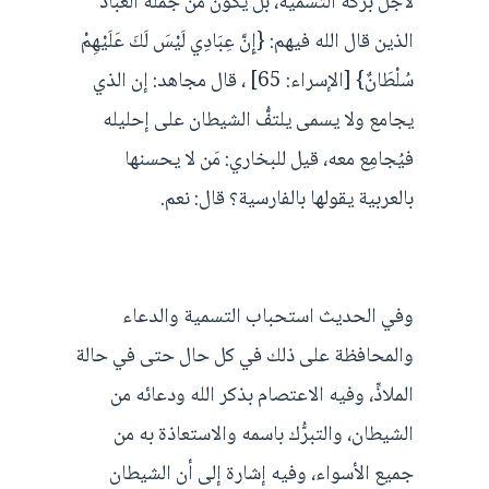
لأجل بركة التسمية، بل يكون من جملة العباد
الذين قال الله فيهم: {إِنَّ عِبَادِي لَيْسَ لَكَ عَلَيْهِمْ
سُلْطَانٌ} [الإسراء: 65] ، قال مجاهد: إن الذي
يجامع ولا يسمى يلتفُّ الشيطان على إحليله
فيُجامِع معه، قيل للبخاري: مَن لا يحسنها
بالعربية يقولها بالفارسية؟ قال: نعم.
وفي الحديث استحباب التسمية والدعاء
والمحافظة على ذلك في كل حال حتى في حالة
الملاذِّ، وفيه الاعتصام بذكر الله ودعائه من
الشيطان، والتبرُّك باسمه والاستعاذة به من
جميع الأسواء، وفيه إشارة إلى أن الشيطان