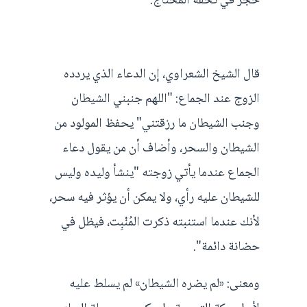
حجر في تحفة المحتاج.
قال الشيخ الشعراوي، إن الدعاء الذي يردده
الزوج عند الجماع: "اللهم جنبني الشيطان
وجنب الشيطان ما رزقتني" يحفظ المولود من
الشيطان والسحر، وأضاف أن من يقول دعاء
الجماع عندما يأتي زوجته "ينشأ وليده وليس
للشيطان عليه رأي، ولا يمكن أن يؤثر فيه سحر،
لأنك عندما استنبته ذكرت المُنْبِت، فيظل في
حضانة دائمة".
ومعنى: «لم يضره الشيطان» لم يسلط عليه