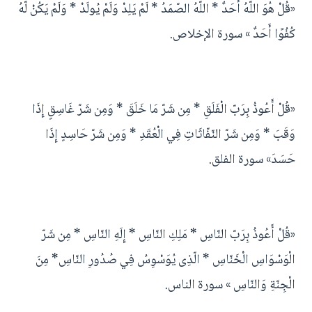
«قُلْ هُوَ اللّهُ أَحَدٌ * اللّهُ الصّمَدُ * لَمْ يَلِدْ وَلَمْ يُولَدْ * وَلَمْ يَكُنْ لّهُ
كُفُوًا أَحَدٌ » سورة الإخلاص.
«قُلْ أَعُوذُ بِرَبّ الْفَلَقِ * مِن شَرّ مَا خَلَقَ * وَمِن شَرّ غَاسِقٍ إِذَا
وَقَبَ * وَمِن شَرّ النّفّاثَاتِ فِي الْعُقَدِ * وَمِن شَرّ حَاسِدٍ إِذَا
حَسَدَ» سورة الفلق.
«قُلْ أَعُوذُ بِرَبّ النّاسِ * مَلِكِ النّاسِ * إِلَهِ النّاسِ * مِن شَرّ
الْوَسْوَاسِ الْخَنّاسِ * الّذِى يُوَسْوِسُ فِي صُدُورِ النّاسِ* مِنَ
الْجِنّةِ وَالنّاسِ » سورة الناس.