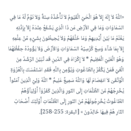
«اللّهُ لاَ إِلَهَ إِلاّ هُوَ الْحَيّ الْقَيّومُ لاَ تَأْخُذُهُ سِنَةٌ وَلاَ نَوْمٌ لّهُ مَا فِي
السّمَاوَاتِ وَمَا فِي الأرْضِ مَن ذَا الّذِي يَشْفَعُ عِنْدَهُ إِلاّ بِإِذْنِهِ
يَعْلَمُ مَا بَيْنَ أَيْدِيهِمْ وَمَا خَلْفَهُمْ وَلاَ يُحِيطُونَ بِشَيْءٍ مّنْ عِلْمِهِ
إِلاّ بِمَا شَآءَ وَسِعَ كُرْسِيّهُ السّمَاوَاتِ وَالأرْضَ وَلاَ يَؤُودُهُ حِفْظُهُمَا
وَهُوَ الْعَلِيّ الْعَظِيمُ * لاَ إِكْرَاهَ فِي الدّينِ قَد تّبَيّنَ الرّشْدُ مِنَ
الْغَيّ فَمَنْ يَكْفُرْ بِالطّاغُوتِ وَيْؤْمِن بِاللّهِ فَقَدِ اسْتَمْسَكَ بِالْعُرْوَةِ
الْوُثْقَىَ لاَ انفِصَامَ لَهَا وَاللّهُ سَمِيعٌ عَلِيمٌ * اللّهُ وَلِيّ الّذِينَ آمَنُواْ
يُخْرِجُهُمْ مّنَ الظّلُمَاتِ إِلَى النّورِ وَالّذِينَ كَفَرُوَاْ أَوْلِيَآؤُهُمُ
الطّاغُوتُ يُخْرِجُونَهُمْ مّنَ النّورِ إِلَى الظّلُمَاتِ أُوْلَئِكَ أَصْحَابُ
النّارِ هُمْ فِيهَا خَالِدُونَ » [البقرة: 255-258].