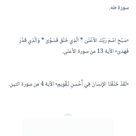
سورة طه.
«سَبّحِ اسْمَ رَبّكَ الأعْلَىَ * الّذِي خَلَقَ فَسَوّىَ * وَالّذِي قَدّرَ
فَهَدَىَ» الآية 13 من سورة الأعلى.
«لَقَدْ خَلَقْنَا الإِنسَانَ فِيَ أَحْسَنِ تَقْوِيمٍ» الآية 4 من سورة التين.
إعلان