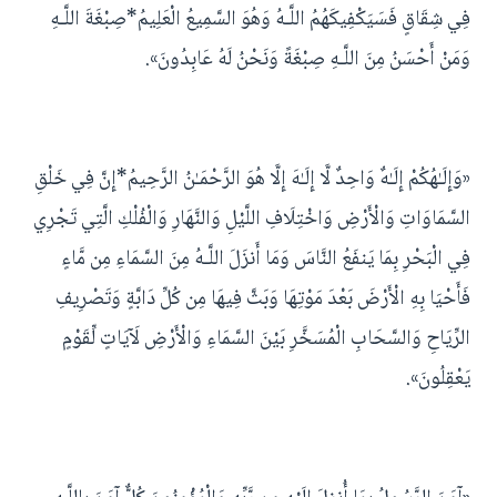
فِي شِقَاقٍ فَسَيَكْفِيكَهُمُ اللَّـهُ وَهُوَ السَّمِيعُ الْعَلِيمُ*صِبْغَةَ اللَّـهِ
وَمَنْ أَحْسَنُ مِنَ اللَّـهِ صِبْغَةً وَنَحْنُ لَهُ عَابِدُونَ».
«وَإِلَـٰهُكُمْ إِلَـٰهٌ وَاحِدٌ لَّا إِلَـٰهَ إِلَّا هُوَ الرَّحْمَـٰنُ الرَّحِيمُ*إِنَّ فِي خَلْقِ
السَّمَاوَاتِ وَالْأَرْضِ وَاخْتِلَافِ اللَّيْلِ وَالنَّهَارِ وَالْفُلْكِ الَّتِي تَجْرِي
فِي الْبَحْرِ بِمَا يَنفَعُ النَّاسَ وَمَا أَنزَلَ اللَّـهُ مِنَ السَّمَاءِ مِن مَّاءٍ
فَأَحْيَا بِهِ الْأَرْضَ بَعْدَ مَوْتِهَا وَبَثَّ فِيهَا مِن كُلِّ دَابَّةٍ وَتَصْرِيفِ
الرِّيَاحِ وَالسَّحَابِ الْمُسَخَّرِ بَيْنَ السَّمَاءِ وَالْأَرْضِ لَآيَاتٍ لِّقَوْمٍ
يَعْقِلُونَ».