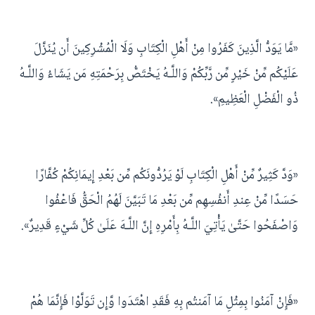
«مَّا يَوَدُّ الَّذِينَ كَفَرُوا مِنْ أَهْلِ الْكِتَابِ وَلَا الْمُشْرِكِينَ أَن يُنَزَّلَ
عَلَيْكُم مِّنْ خَيْرٍ مِّن رَّبِّكُمْ وَاللَّـهُ يَخْتَصُّ بِرَحْمَتِهِ مَن يَشَاءُ وَاللَّـهُ
ذُو الْفَضْلِ الْعَظِيمِ».
«وَدَّ كَثِيرٌ مِّنْ أَهْلِ الْكِتَابِ لَوْ يَرُدُّونَكُم مِّن بَعْدِ إِيمَانِكُمْ كُفَّارًا
حَسَدًا مِّنْ عِندِ أَنفُسِهِم مِّن بَعْدِ مَا تَبَيَّنَ لَهُمُ الْحَقُّ فَاعْفُوا
وَاصْفَحُوا حَتَّىٰ يَأْتِيَ اللَّـهُ بِأَمْرِهِ إِنَّ اللَّـهَ عَلَىٰ كُلِّ شَيْءٍ قَدِيرٌ».
«فَإِنْ آمَنُوا بِمِثْلِ مَا آمَنتُم بِهِ فَقَدِ اهْتَدَوا وَّإِن تَوَلَّوْا فَإِنَّمَا هُمْ