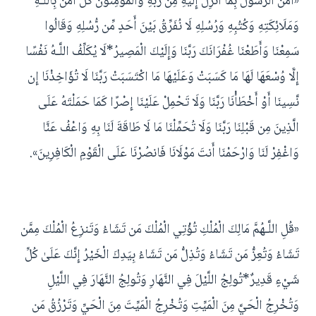
«آمَنَ الرَّسُولُ بِمَا أُنزِلَ إِلَيْهِ مِن رَّبِّهِ وَالْمُؤْمِنُونَ كُلٌّ آمَنَ بِاللَّـهِ
وَمَلَائِكَتِهِ وَكُتُبِهِ وَرُسُلِهِ لَا نُفَرِّقُ بَيْنَ أَحَدٍ مِّن رُّسُلِهِ وَقَالُوا
سَمِعْنَا وَأَطَعْنَا غُفْرَانَكَ رَبَّنَا وَإِلَيْكَ الْمَصِيرُ*لَا يُكَلِّفُ اللَّـهُ نَفْسًا
إِلَّا وُسْعَهَا لَهَا مَا كَسَبَتْ وَعَلَيْهَا مَا اكْتَسَبَتْ رَبَّنَا لَا تُؤَاخِذْنَا إِن
نَّسِينَا أَوْ أَخْطَأْنَا رَبَّنَا وَلَا تَحْمِلْ عَلَيْنَا إِصْرًا كَمَا حَمَلْتَهُ عَلَى
الَّذِينَ مِن قَبْلِنَا رَبَّنَا وَلَا تُحَمِّلْنَا مَا لَا طَاقَةَ لَنَا بِهِ وَاعْفُ عَنَّا
وَاغْفِرْ لَنَا وَارْحَمْنَا أَنتَ مَوْلَانَا فَانصُرْنَا عَلَى الْقَوْمِ الْكَافِرِينَ».
«قُلِ اللَّـهُمَّ مَالِكَ الْمُلْكِ تُؤْتِي الْمُلْكَ مَن تَشَاءُ وَتَنزِعُ الْمُلْكَ مِمَّن
تَشَاءُ وَتُعِزُّ مَن تَشَاءُ وَتُذِلُّ مَن تَشَاءُ بِيَدِكَ الْخَيْرُ إِنَّكَ عَلَىٰ كُلِّ
شَيْءٍ قَدِيرٌ*تُولِجُ اللَّيْلَ فِي النَّهَارِ وَتُولِجُ النَّهَارَ فِي اللَّيْلِ
وَتُخْرِجُ الْحَيَّ مِنَ الْمَيِّتِ وَتُخْرِجُ الْمَيِّتَ مِنَ الْحَيِّ وَتَرْزُقُ مَن