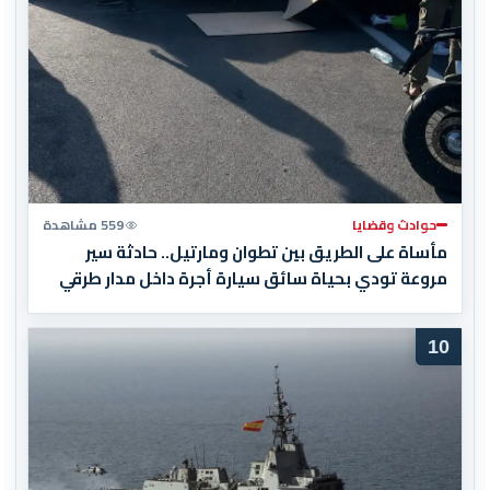
حوادث وقضايا
559 مشاهدة
مأساة على الطريق بين تطوان ومارتيل.. حادثة سير
مروعة تودي بحياة سائق سيارة أجرة داخل مدار طرقي
10