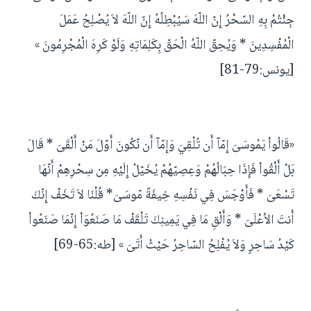
جِئْتُمْ بِهِ السّحْرُ إِنّ اللّهَ سَيُبْطِلُهُ إِنّ اللّهَ لاَ يُصْلِحُ عَمَلَ
الْمُفْسِدِينَ * وَيُحِقّ اللّهُ الْحَقّ بِكَلِمَاتِهِ وَلَوْ كَرِهَ الْمُجْرِمُونَ »
[يونس:79-81]
«قَالُواْ يَمُوسَىَ إِمّآ أَن تُلْقِيَ وَإِمّآ أَن نّكُونَ أَوّلَ مَنْ أَلْقَىَ * قَالَ
بَلْ أَلْقُواْ فَإِذَا حِبَالُهُمْ وَعِصِيّهُمْ يُخَيّلُ إِلَيْهِ مِن سِحْرِهِمْ أَنّهَا
تَسْعَىَ * فَأَوْجَسَ فِي نَفْسِهِ خِيفَةً مّوسَىَ* قُلْنَا لاَ تَخَفْ إِنّكَ
أَنتَ الأعْلَىَ * وَأَلْقِ مَا فِي يَمِينِكَ تَلْقَفْ مَا صَنَعُوَاْ إِنّمَا صَنَعُواْ
كَيْدُ سَاحِرٍ وَلاَ يُفْلِحُ السّاحِرُ حَيْثُ أَتَىَ » [طه:65-69]