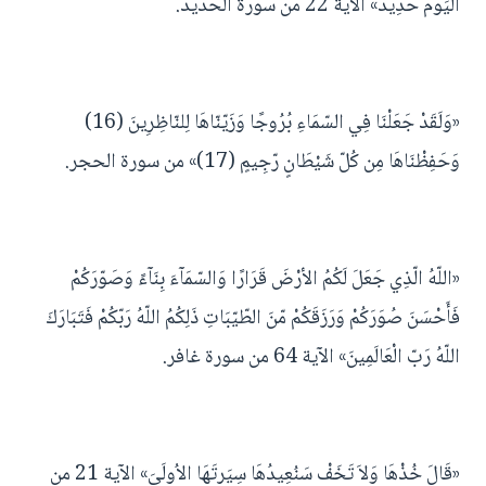
الْيَوْمَ حَدِيدٌ» الآية 22 من سورة الحديد.
«وَلَقَدْ جَعَلْنَا فِي السّمَاءِ بُرُوجًا وَزَيّنّاهَا لِلنّاظِرِينَ (16)
وَحَفِظْنَاهَا مِن كُلّ شَيْطَانٍ رّجِيمٍ (17)» من سورة الحجر.
«اللّهُ الّذِي جَعَلَ لَكُمُ الأرْضَ قَرَارًا وَالسّمَآءَ بِنَآءً وَصَوّرَكُمْ
فَأَحْسَنَ صُوَرَكُمْ وَرَزَقَكُمْ مّنَ الطّيّبَاتِ ذَلِكُمُ اللّهُ رَبّكُمْ فَتَبَارَكَ
اللّهُ رَبّ الْعَالَمِينَ» الآية 64 من سورة غافر.
«قَالَ خُذْهَا وَلاَ تَخَفْ سَنُعِيدُهَا سِيَرتَهَا الاُولَىَ» الآية 21 من