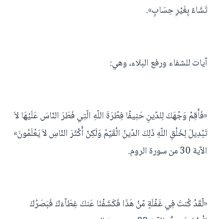
تَشَاءُ بِغَيْرِ حِسَابٍ».
آيات للشفاء ورفع البلاء، وهي:
«فَأَقِمْ وَجْهَكَ لِلدّينِ حَنِيفًا فِطْرَةَ اللّهِ الّتِي فَطَرَ النّاسَ عَلَيْهَا لاَ
تَبْدِيلَ لِخَلْقِ اللّهِ ذَلِكَ الدّينُ الْقَيّمُ وَلَكِنّ أَكْثَرَ النّاسِ لاَ يَعْلَمُونَ»
الآية 30 من سورة الروم.
«لّقَدْ كُنتَ فِي غَفْلَةٍ مّنْ هَذَا فَكَشَفْنَا عَنكَ غِطَآءَكَ فَبَصَرُكَ