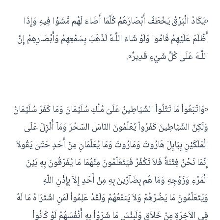
«يَكَادُ الْبَرْقُ يَخْطَفُ أَبْصَارَهُمْ كُلَّمَا أَضَاءَ لَهُم مَّشَوْا فِيهِ وَإِذَا
أَظْلَمَ عَلَيْهِمْ قَامُوا وَلَوْ شَاءَ اللَّـهُ لَذَهَبَ بِسَمْعِهِمْ وَأَبْصَارِهِمْ إِنَّ
اللَّـهَ عَلَى كُلِّ شَيْءٍ قَدِيرٌ».
«وَاتّبَعُواْ مَا تَتْلُواْ الشّيَاطِينُ عَلَىَ مُلْكِ سُلَيْمَانَ وَمَا كَفَرَ سُلَيْمَانُ
وَلَكِنّ الشّيْاطِينَ كَفَرُواْ يُعَلّمُونَ النّاسَ السّحْرَ وَمَآ أُنْزِلَ عَلَى
الْمَلَكَيْنِ بِبَابِلَ هَارُوتَ وَمَارُوتَ وَمَا يُعَلّمَانِ مِنْ أَحَدٍ حَتّىَ يَقُولاَ
إِنّمَا نَحْنُ فِتْنَةٌ فَلاَ تَكْفُرْ فَيَتَعَلّمُونَ مِنْهُمَا مَا يُفَرّقُونَ بِهِ بَيْنَ
الْمَرْءِ وَزَوْجِهِ وَمَا هُم بِضَآرّينَ بِهِ مِنْ أَحَدٍ إِلاّ بِإِذْنِ اللّهِ
وَيَتَعَلّمُونَ مَا يَضُرّهُمْ وَلاَ يَنفَعُهُمْ وَلَقَدْ عَلِمُواْ لَمَنِ اشْتَرَاهُ مَا لَهُ
فِي الاَخِرَةِ مِنْ خَلاَقٍ وَلَبِئْسَ مَا شَرَوْاْ بِهِ أَنْفُسَهُمْ لَوْ كَانُواْ