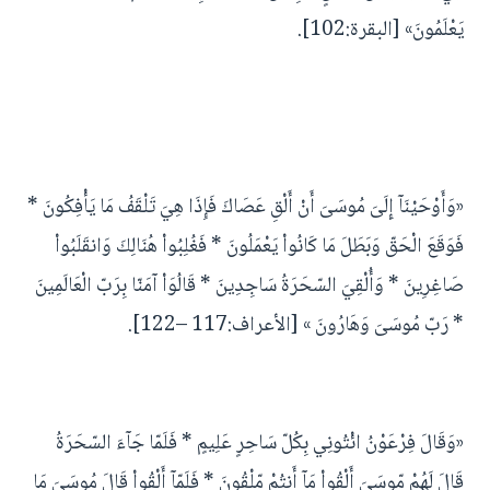
يَعْلَمُونَ» [البقرة:102].
«وَأَوْحَيْنَآ إِلَىَ مُوسَىَ أَنْ أَلْقِ عَصَاكَ فَإِذَا هِيَ تَلْقَفُ مَا يَأْفِكُونَ *
فَوَقَعَ الْحَقّ وَبَطَلَ مَا كَانُواْ يَعْمَلُونَ * فَغُلِبُواْ هُنَالِكَ وَانقَلَبُواْ
صَاغِرِينَ * وَأُلْقِيَ السّحَرَةُ سَاجِدِينَ * قَالُوَاْ آمَنّا بِرَبّ الْعَالَمِينَ
* رَبّ مُوسَىَ وَهَارُونَ » [الأعراف:117 –122].
«وَقَالَ فِرْعَوْنُ ائْتُونِي بِكُلّ سَاحِرٍ عَلِيمٍ * فَلَمّا جَآءَ السّحَرَةُ
قَالَ لَهُمْ مّوسَىَ أَلْقُواْ مَآ أَنتُمْ مّلْقُونَ * فَلَمّآ أَلْقُواْ قَالَ مُوسَىَ مَا