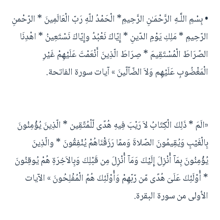
• بِسْمِ اللَّـهِ الرَّحْمَـٰنِ الرَّحِيمِ* الْحَمْدُ للّهِ رَبّ الْعَالَمِينَ * الرّحْمنِ
الرّحِيمِ * مَلِكِ يَوْمِ الدّينِ * إِيّاكَ نَعْبُدُ وإِيّاكَ نَسْتَعِينُ * اهْدِنَا
الصّرَاطَ الْمُسْتَقِيمَ * صِرَاطَ الّذِينَ أَنْعَمْتَ عَلَيْهِمْ غَيْرِ
الْمَغْضُوبِ عَلَيْهِم وَلاَ الضّآلّينَ » آيات سورة الفاتحة.
«الَمَ * ذَلِكَ الْكِتَابُ لاَ رَيْبَ فِيهِ هُدًى لّلْمُتّقِين * الّذِينَ يُؤْمِنُونَ
بِالْغَيْبِ وَيُقِيمُونَ الصّلاةَ وَممّا رَزَقْنَاهُمْ يُنْفِقُونَ * والّذِينَ
يُؤْمِنُونَ بِمَآ أُنْزِلَ إِلَيْكَ وَمَآ أُنْزِلَ مِن قَبْلِكَ وَبِالاَخِرَةِ هُمْ يُوقِنُونَ
* أُوْلَئِكَ عَلَىَ هُدًى مّن رّبّهِمْ وَأُوْلَئِكَ هُمُ الْمُفْلِحُونَ » الآيات
الأولى من سورة البقرة.