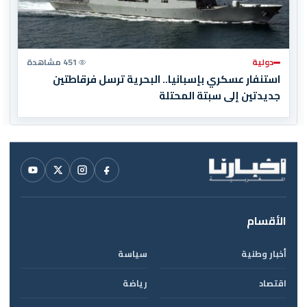
دولية
451 مشاهدة
استنفار عسكري بإسبانيا.. البحرية ترسل فرقاطتين
جديدتين إلى سبتة المحتلة
الأقسام
أخبار وطنية
سياسة
اقتصاد
رياضة