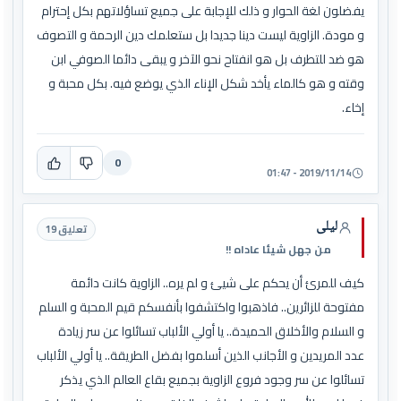
يفضلون لغة الحوار و ذلك للإجابة على جميع تساؤلاتهم بكل إحترام
و مودة. الزاوية ليست دينا جديدا بل ستعلمك دين الرحمة و التصوف
هو ضد للتطرف بل هو انفتاح نحو الآخر و يبقى دائما الصوفي ابن
وقته و هو كالماء يأخد شكل الإناء الذي يوضع فيه. بكل محبة و
إخاء.
0
2019/11/14 - 01:47
ليلى
تعليق 19
من جهل شيئا عاداه !!
كيف للمرئ أن يحكم على شيئ و لم يره.. الزاوية كانت دائمة
مفتوحة للزائرين.. فاذهبوا واكتشفوا بأنفسكم قيم المحبة و السلم
و السلام والأخلاق الحميدة.. يا أولي الألباب تسائلوا عن سر زيادة
عدد المريدين و الأجانب الذين أسلموا بفضل الطريقة.. يا أولي الألباب
تسائلوا عن سر وجود فروع الزاوية بجميع بقاع العالم الذي يذكر