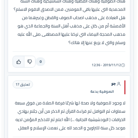
هناك الصوفية وهناك القطنية وهناك السانتتيكية وهناك السنة
المحمدية التي عليها باقي المومنين. فمن الاصدق الاقوم الاسلم؟
هل العبادة على مذهب اصحاب الصوف والقطن وغيرهما من
الأقمشة أم من كان على مذهب أهل السنة والجماعة الذي هو
مذهب المحجة البيضاء التي تركنا عليها المصطفى صلى الله عليه
وسلم والتي لا يزيغ عنها إلا هالك؟
0
2019/11/12 - 12:36
جو
تعليق 17
الصوفية بدعة
لا وجود للصوفية ولا صحة لها شرعًا فرضة الصلاة من فوق سبعة
سماوات ثم النوافل ثم قراءة القرآن ثم الذكر من أين جئتم بهادي
الخرافات ( البودشيشية التجانية ...) الله اعلم ثم للتذكير المؤمن لديه
موعد كل سنة للتراويح و الحمد لله على نعمت الإسلام و العقل