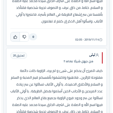
فيها اسم الله و الصلاة على اشرف الخلق سيدنا محمد عليه الصلاة
و السلام. ختاما، من ذاق عرف. و التصوف تجربة شخصية فلنتأكد
بأنفسنا من سر إشعاع الطريقة في العالم بأسره. فاعتبروا يا أولي
الألباب. واسألوا أهل الذكر إن كنتم لا تعلمون.
0
2019/11/14 - 02:05
ليلى
تعليق 20
من جهل شيئا عاداه !!
كيف للمرئ أن يحكم على شيئ و لم يره.. الزاوية كانت دائمة
مفتوحة للزائرين.. فاذهبوا واكتشفوا بأنفسكم قيم المحبة و السلم
و السلام والأخلاق الحميدة.. يا أولي الألباب تسائلوا عن سر زيادة
عدد المريدين و الأجانب الذين أسلموا بفضل الطريقة.. يا أولي الألباب
تسائلوا عن سر وجود فروع الزاوية بجميع بقاع العالم الذي يذكر
فيها اسم الله و الصلاة على اشرف الخلق سيدنا محمد عليه الصلاة
و السلام. ختاما، من ذاق عرف. و التصوف تجربة شخصية فلنتأكد