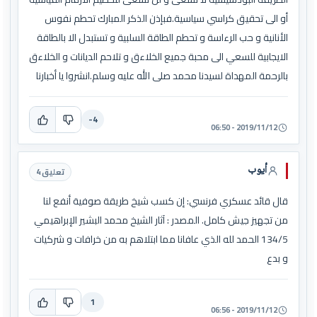
أو الى تحقيق كراسي سياسية.فبإذن الذكر المبارك تحطم نفوس
الأنانية و حب الرءاسة و تحطم الطاقة السلبية و تستبدل الا بالطاقة
الايجابية للسعي الى محبة جميع الخلاءق و تلاحم الديانات و الخلاءق
بالرحمة المهداة لسيدنا محمد صلى الله عليه وسلم.انشروا يا أخبارنا
-4
2019/11/12 - 06:50
أيوب
تعليق 4
قال قائد عسكري فرنسي: إن كسب شيخ طريقة صوفية أنفع لنا
من تجهيز جيش كامل. المصدر : آثار الشيخ محمد البشير الإبراهيمي
134/5 الحمد لله الذي عافانا مما ابتلاهم به من خرافات و شركيات
و بدع
1
2019/11/12 - 06:56