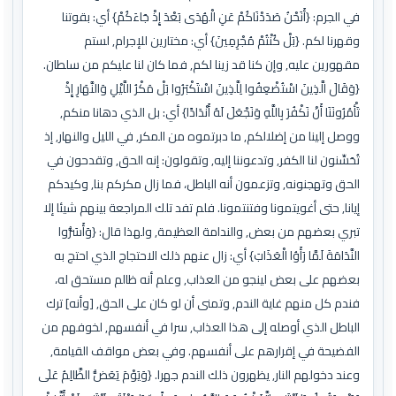
في الجرم: {أَنَحْنُ صَدَدْنَاكُمْ عَنِ الْهُدَى بَعْدَ إِذْ جَاءَكُمْ} أي: بقوتنا
وقهرنا لكم. {بَلْ كُنْتُمْ مُجْرِمِينَ} أي: مختارين للإجرام, لستم
مقهورين عليه, وإن كنا قد زينا لكم, فما كان لنا عليكم من سلطان.
{وَقَالَ الَّذِينَ اسْتُضْعِفُوا لِلَّذِينَ اسْتَكْبَرُوا بَلْ مَكْرُ اللَّيْلِ وَالنَّهَارِ إِذْ
تَأْمُرُونَنَا أَنْ نَكْفُرَ بِاللَّهِ وَنَجْعَلَ لَهُ أَنْدَادًا} أي: بل الذي دهانا منكم,
ووصل إلينا من إضلالكم, ما دبرتموه من المكر, في الليل والنهار, إذ
تُحَسِّنون لنا الكفر, وتدعوننا إليه, وتقولون: إنه الحق, وتقدحون في
الحق وتهجنونه, وتزعمون أنه الباطل، فما زال مكركم بنا, وكيدكم
إيانا, حتى أغويتمونا وفتنتمونا. فلم تفد تلك المراجعة بينهم شيئا إلا
تبري بعضهم من بعض, والندامة العظيمة, ولهذا قال: {وَأَسَرُّوا
النَّدَامَةَ لَمَّا رَأَوُا الْعَذَابَ} أي: زال عنهم ذلك الاحتجاج الذي احتج به
بعضهم على بعض لينجو من العذاب, وعلم أنه ظالم مستحق له،
فندم كل منهم غاية الندم, وتمنى أن لو كان على الحق, [وأنه] ترك
الباطل الذي أوصله إلى هذا العذاب, سرا في أنفسهم, لخوفهم من
الفضيحة في إقرارهم على أنفسهم. وفي بعض مواقف القيامة,
وعند دخولهم النار, يظهرون ذلك الندم جهرا. {وَيَوْمَ يَعَضُّ الظَّالِمُ عَلَى