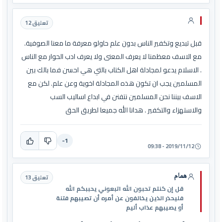
تعليق 12
قبل تبديع وتكفير الناس بدون علم حاولو معرفة ما معنا الصوفية.
مع الاسف معظمنا لا يعرف المعنى ولا يعرف ادب الحوار مع الناس
. الاسلام يدعو لمجادلة اهل الكتاب بالتي هي احسن فما بالك بين
المسلمين يجب ان تكون هذه المجادلة اخوية وعن علم. لكن مع
الاسف بيننا نحن المسلمين نتفنن في ابداع اساليب السب
والاستهزاء والتكفير . هدانا الله جميعا لطريق الحق
-1
2019/11/12 - 09:38
همام
تعليق 13
قل إن كنتم تحبون الله اتبعوني يحببكم الله
فليحذر الذين يخالفون عن أمره أن تصيبهم فتنة
أو يصيبهم عذاب أليم