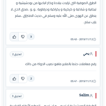
الطرق الصوفية التي تزايدت ببلادنا وكثر اتباعها من بودشيشية و
تيجانية و شادلية و كركرية و ركراكية ودرقاوية ..و..و ..صدق الذي لا
ينطق عن الهوى صلى الله عليه وسلم في حديث الافتراق ..سلم
يارب سلم .
3
2019/11/12 - 05:43
يحي
تعليق 2
رقم معاملات حتما بالملاير ماهو نصيب الدولۃ من دالك
2
2019/11/12 - 05:47
Salim
تعليق 3
الطريقة البودشيشية لا تسعى و لن تسعى لتحطيم الأرقام القياسية