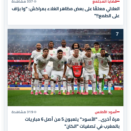
قضايا المجتمع
337 مشاهدة
العلالي معلقًا على بعض مظاهر الغلاء بمراكش: "وا بزاف
على الطمع!!"
7
أسود الأطلس
319 مشاهدة
مرة أخرى.. "الأسود" يلعبون 5 من أصل 6 مباريات
بالمغرب في تصفيات "الكان"