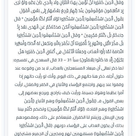
وَقَالَ الَّذِينَ كَفَرُوا لَنْ نُؤْمِنَ بِهَذَا الْقُرْآنِ وَلَا بِالَّذِي بَيْنَ يَدَيْهِ وَلَوْ تَرَى
إِذِ الظَّالِمُونَ مَوْقُوفُونَ عِنْدَ رَبِّهِمْ يَرْجِعُ بَعْضُهُمْ إِلَى بَعْضٍ الْقَوْلَ
يَقُولُ الَّذِينَ اسْتُضْعِفُوا لِلَّذِينَ اسْتَكْبَرُوا لَوْلَا أَنْتُمْ لَكُنَّا مُؤْمِنِينَ * قَالَ
الَّذِينَ اسْتَكْبَرُوا لِلَّذِينَ اسْتُضْعِفُوا أَنَحْنُ صَدَدْنَاكُمْ عَنِ الْهُدَى بَعْدَ إِذْ
جَاءَكُمْ بَلْ كُنْتُمْ مُجْرِمِينَ * وَقَالَ الَّذِينَ اسْتُضْعِفُوا لِلَّذِينَ اسْتَكْبَرُوا
بَلْ مَكْرُ اللَّيْلِ وَالنَّهَارِ إِذْ تَأْمُرُونَنَا أَنْ نَكْفُرَ بِاللَّهِ وَنَجْعَلَ لَهُ أَنْدَادًا وَأَسَرُّوا
النَّدَامَةَ لَمَّا رَأَوُا الْعَذَابَ وَجَعَلْنَا الْأَغْلَالَ فِي أَعْنَاقِ الَّذِينَ كَفَرُوا هَلْ
يُجْزَوْنَ إِلَّا مَا كَانُوا يَعْمَلُونَ} سبأ 31 – 33 قال السعدي في تفسيره:
لما ذكر تعالى أن ميعاد المستعجلين بالعذاب, لا بد من وقوعه عند
حلول أجله، ذكر هنا حالهم في ذلك اليوم, وأنك لو رأيت حالهم إذا
وقفوا عند ربهم, واجتمع الرؤساء والأتباع في الكفر والضلال, لرأيت
أمرا عظيما وهولا جسيما، ورأيت كيف يتراجع, ويرجع بعضهم إلى
بعض القول، فـ {يَقُولُ الَّذِينَ اسْتُضْعِفُوا} وهم الأتباع {لِلَّذِينَ
اسْتَكْبَرُوا} وهم القادة: {لَوْلَا أَنْتُمْ لَكُنَّا مُؤْمِنِينَ} ولكنكم حُلْتُم بيننا
وبين الإيمان, وزينتم لنا الكفران, فتبعناكم على ذلك، ومقصودهم
بذلك أن يكون العذاب على الرؤساء دونهم. {قَالَ الَّذِينَ اسْتَكْبَرُوا
لِلَّذِينَ اسْتُضْعِفُوا} مستفهمين لهم ومخبرين أن الجميع مشتركون