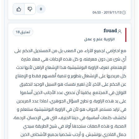
0
2019/11/13 - 04:53
fouad
تعليق 18
الزاوية علم و عمل
مع احترامي لجميع الآراء، من الصعب بل من المستحيل الحكم على
أي شئ من دون معرفته، و كل هذه الإجابات هي فعلا مثيرة
للإهتمام، تعرف الزاوية البوتشيشية هذا الإشعاع الراهن لأنها تحث
كل مريديها على الإنشغال بتطوير و تنمية أنفسهم فقط و الإمتناع
عن الحكم على الآخر، لأن تغيير نفسك هو السبيل الوحيد لتحقيق
التوازن في المجتمع. يكفينا أن نحصي عدد الأجانب الذين أسلموا
على يد هذه الزاوية، و نطرح السؤال الجوهري، لماذا عدد المريدين
في تزايد مستمر، الجواب هو لأن في الزاوية البوتشيشية ستتعلم و
تكتشف كلمات أساسية في ديننا الحنيف، التي هي الإحسان، الرحمة،
المحبة، و هذه الصفات ستجدها أولا في شيخ الطريقة سيدي
جمال القادري بوتشيش. و أرحب شخصيا بجميع الأشخاص الذين