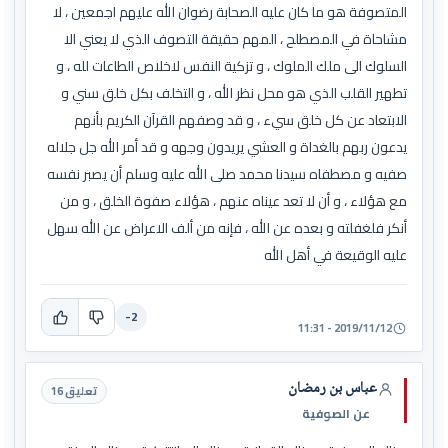
المتصوفة هو ما كان عليه الصحابة رضوان الله عليهم اجمعين ، لا
مشاحاة في المصطلح ، المهم حقيقة التصوف الذي لا يعني الا
السلوك الى ملك الملوك ، و تزكية النفس لاخلاص الطاعات لله ، و
تطهير القلب الذي هو محل نظر الله ، و التخلف بكل خلق سني و
الابتعاد عن كل خلق سيء ، و قد وصفهم القرآن الكريم بأنهم
يدعون ربهم بالغداة و العشي يريدون وجهه و قد أمر الله جل جلاله
صفيه و مصطفاه سيدنا محمد صلى الله عليه وسلم أن يصبر نفسه
مع هؤلاء ، و أن لا تعد عيناه عنهم ، هؤلاء صفوة الخلق ، و من
أنكر فلغفلته و بعده عن الله ، فإنه من ألف الاعراض عن الله سهل
عليه الوقيعة في أهل الله
-2
2019/11/12 - 11:31
عباس بن رمضان
تعليق 16
عن الصوفية