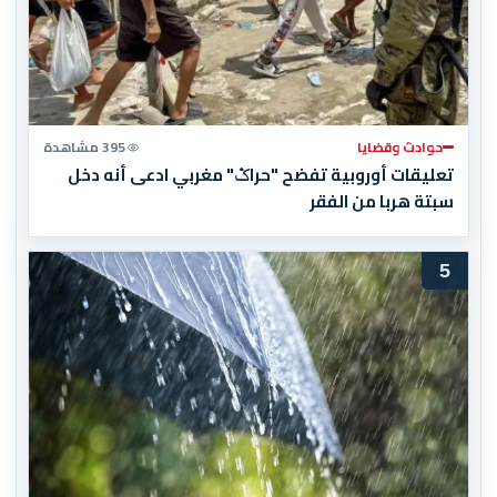
حوادث وقضايا
395 مشاهدة
تعليقات أوروبية تفضح "حراݣ" مغربي ادعى أنه دخل
سبتة هربا من الفقر
5