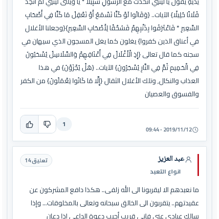
يَدَيْهِ يَقُولُ يَا لَيْتَنِي اتَّخَذْتُ مَعَ الرَّسُولِ سَبِيلًا * يَا وَيْلَتَى لَيْتَنِي لَمْ أَتَّخِذْ
فُلَانًا خَلِيلًا} الآيات.. {وَقَالُوا لَوْ كُنَّا نَسْمَعُ أَوْ نَعْقِلُ مَا كُنَّا فِي أَصْحَابِ
السَّعِيرِ * فَاعْتَرَفُوا بِذَنْبِهِمْ فَسُحْقًا لِأَصْحَابِ السَّعِيرِ}{وجعلنا الأغلال
في أعناق الذين كفروا} يغلون كما يغل المسجون الذي سيهان في
سجنه كما قال تعالى {إِذِ الْأَغْلَالُ فِي أَعْنَاقِهِمْ وَالسَّلَاسِلُ يُسْحَبُونَ
فِي الْحَمِيمِ ثُمَّ فِي النَّارِ يُسْجَرُونَ} الآيات.. {هَلْ يُجْزَوْنَ} في هذا
العذاب والنكال, وتلك الأغلال الثقال {إِلَّا مَا كَانُوا يَعْمَلُونَ} من الكفر
والفسوق والعصيان
1
2019/11/12 - 09:44
عبد العزيز
تعليق 14
انواع التعبد
ما نعبدهم الا ليقربونا الى الله زلفى.. هكذا دافع المشركون عن
عقيدتهم.. يتقربون الى الخالق سبحانه وتعالى بالمخلوقات... وإذا
سالك عبادي عني فإني قريب أجيب دعوة الداعي إذا دعان