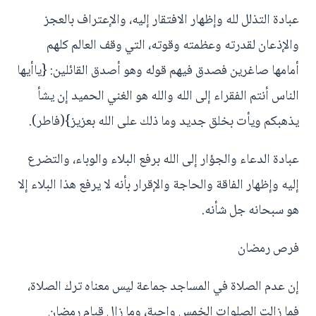
عبادة التذلل لله وإظهار الافتقار إليه، والإعتراف بالعجز
والإذعان لقدرته وعظمته وقوته، التي وقف العالم كلهم
أمامها صاغرين فصدق فيهم قوله وهو أصدق القائلين: {ياأيها
الناس أنتم الفقراء إلى الله والله هو الغني الحميد إن يشأ
يذهبكم ويأت بخلق جديد وما ذلك على الله بعزيز}(فاطر).
عبادة الدعاء والجؤار إلى الله برفع البلاء والوباء، والتضرع
إليه وإظهار الفاقة والحاجة والإقرار بأنه لا يرفع هذا البلاء إلا
هو سبحانه جل شأنه.
فرص رمضان
إن عدم الصلاة في المساجد جماعة ليس معناه ترك الصلاة،
فما زالت الصلوات الخمس واجبة، وما زال قيام رمضان