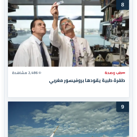
8
طب وصحة
2,486 مشاهدة
طفرة طبية يقودها بروفيسور مغربي
9