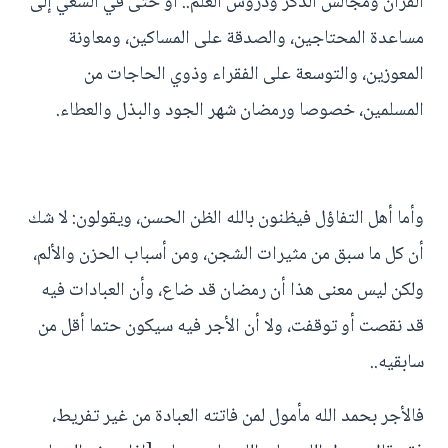
القرآن ومجالس الذكر ودروس العلم.. أو حتى في السعي إلى
مساعدة المحتاجين، والصدقة على المساكين، ومعاونة
المعوزين، والتوسعة على الفقراء وذوي الحاجات من
المسلمين، خصوصا ورمضان شهر الجود والبذل والعطاء.
وأما أهل التفاؤل فيظنون بالله الظن الحسن، ويقولون: لا شك
أن كل ما سبق من مثيرات الشجن، ومن أسباب الحزن والألم،
ولكن ليس معنى هذا أن رمضان قد ضاع، وأن العبادات فيه
قد نقصت أو توقفت، ولا أن الأجر فيه سيكون حتما أقل من
سابقيه..
فالأجر بحمد الله مأمول لمن فاتته العبادة من غير تفريط،