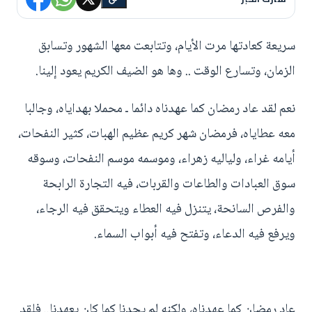
سريعة كعادتها مرت الأيام، وتتابعت معها الشهور وتسابق
الزمان، وتسارع الوقت .. وها هو الضيف الكريم يعود إلينا.
نعم لقد عاد رمضان كما عهدناه دائما ـ محملا بهداياه، وجالبا
معه عطاياه، فرمضان شهر كريم عظيم الهبات، كثير النفحات،
أيامه غراء، ولياليه زهراء، وموسمه موسم النفحات، وسوقه
سوق العبادات والطاعات والقربات، فيه التجارة الرابحة
والفرص السانحة، يتنزل فيه العطاء ويتحقق فيه الرجاء،
ويرفع فيه الدعاء، وتفتح فيه أبواب السماء.
عاد رمضان كما عهدناه، ولكنه لم يجدنا كما كان يعهدنا.. فلقد