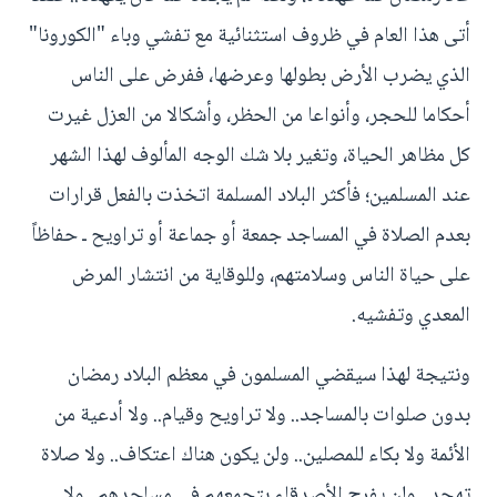
أتى هذا العام في ظروف استثنائية مع تفشي وباء "الكورونا"
الذي يضرب الأرض بطولها وعرضها، ففرض على الناس
أحكاما للحجر، وأنواعا من الحظر، وأشكالا من العزل غيرت
كل مظاهر الحياة، وتغير بلا شك الوجه المألوف لهذا الشهر
عند المسلمين؛ فأكثر البلاد المسلمة اتخذت بالفعل قرارات
بعدم الصلاة في المساجد جمعة أو جماعة أو تراويح ـ حفاظاً
على حياة الناس وسلامتهم، وللوقاية من انتشار المرض
المعدي وتفشيه.
ونتيجة لهذا سيقضي المسلمون في معظم البلاد رمضان
بدون صلوات بالمساجد.. ولا تراويح وقيام.. ولا أدعية من
الأئمة ولا بكاء للمصلين.. ولن يكون هناك اعتكاف.. ولا صلاة
تهجد.. ولن يفرح الأصدقاء بتجمعهم في مساجدهم.. ولا