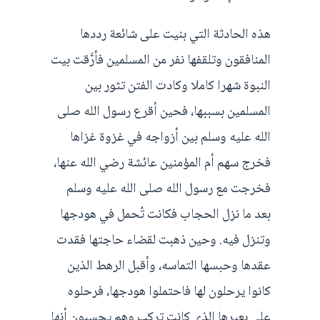
هذه الحادثة التي بنيت على شائعة رددها
المنافقون وتلقفها نفر من المسلمين فأرَّقت بيت
النبوة شهرا كاملا وكادت الفتن تثور بين
المسلمين بسببها، فحين أقرع رسول الله صلى
الله عليه وسلم بين أزواجه في غزوة غزاها
فخرج سهم أم المؤمنين عائشة رضي الله عنها،
فخرجت مع رسول الله صلى الله عليه وسلم
بعد ما نزل الحجاب فكانت تُحمل في هودجها
وتنزل فيه. وحين ذهبت لقضاء حاجتها فقدت
عقدها وحبسها التماسه، وأقبل الرهط الذين
كانوا يرحلون لها فاحتملوا هودجها، فرحلوه
على بعيرها الذي كانت تركب وهم يحسبون أنها