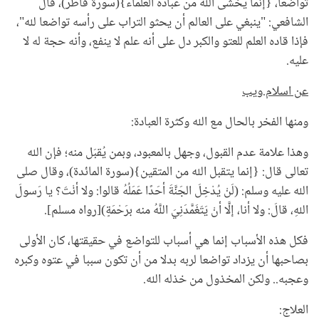
تواضعا، {إنما يخشى الله من عباده العلماء}(سورة فاطر)، قال
الشافعي: "ينبغي على العالم أن يحثو التراب على رأسه تواضعا لله"،
فإذا قاده العلم للعتو والكبر دل على أنه علم لا ينفع، وأنه حجة له لا
عليه.
عن اسلام.ويب
ومنها الفخر بالحال مع الله وكثرة العبادة:
وهذا علامة عدم القبول، وجهل بالمعبود، وبمن يُقبَل منه؛ فإن الله
تعالى قال: {إنما يتقبل الله من المتقين}(سورة المائدة)، وقال صلى
الله عليه وسلم: (لَنْ يُدْخِلَ الجَنَّةَ أحَدًا عَمَلُهُ قالوا: ولا أنْتَ؟ يا رَسولَ
اللهِ، قالَ: ولا أنا، إلَّا أنْ يَتَغَمَّدَنِيَ اللَّهُ منه برَحْمَةٍ)[رواه مسلم].
فكل هذه الأسباب إنما هي أسباب للتواضع في حقيقتها، كان الأولى
بصاحبها أن يزداد تواضعا لربه بدلا من أن تكون سببا في عتوه وكبره
وعجبه.. ولكن المخذول من خذله الله.
العلاج: