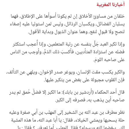
أخبارنا المغربية
خلقان من مساوئ الأخلاق إن لم يكونا أسوأها على الإطلاق، فهما
يسلبان الفضائل، ويكسبان الرذائل، وليس لمن استوليا عليه إصغاء
لنصحٍ ولا قبولٍ لنفع، وهما عنوان الذبول وبداية الأفول.
وإذا تكبر العبد جَلَّ بنفسه عن رتبة المتعلمين، وإذا أُعجب استكثر
فضله عن استزادة المتأدبين، فأكسبَ ذلك الذمَّ، وأوجب من الناس
على صاحبه اللومَ.
والكبر يكسب مقت الإنسان، ويوغر صدر الإخوان، ويلهي عن التألف،
فإن القلوب مجبولة على بغض من يتكبر عليها.
قال أحد الحكماء (أردشير بن بابك): ما الكبر إلا فضلُ حُمق لم يدر
صاحبه أين يذهب به، فصرفه إلى الكبر.
نظر مطرف بن عبد الله بن الشخير إلى المهلب بن أبي صفرة وعليه
حلة يسحبها ويمشي الخيلاء، فقال: يا أبا عبد الله، ما هذه المشية
التي يبغضها الله ورسوله؟ فقال المهلب. أما تعرفني؟ فقال: بل