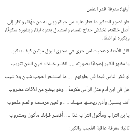
أولها: معرفة قدر النفس
فلو تصور المتكبر ما فطر عليه من جبلة، وبلي به من مَهْنَة، ونظر إلى
أصل خلقته، لخفض جناح نفسه، واستبدل بعتوه لينًا، وبنفوره سكونًا،
وبكبره تواضعًا.
قال الأحنف: عجبت لمن جرى في مجرى البول مرتين كيف يتكبر.
يا مظهر الكـبر إعجابًا بصورته .. .. انظــر خــلاك فـإن النتن تثريب
لو فكر الناس فيما في بطونهم .. .. ما استشعر العجب شبان ولا شيب
هل في ابن آدم مثل الرأس مكرمةً .. وهو ببضع من الآفات مضروب
أنف يســيل وأذن ريحــها سهــك .. .. والعين مرمـصة والفـم ملـعوب
يا بن التراب ومأكول التراب غدًا .. .. أقصـر فـإنك مأكول ومشروب
ثانيا: معرفة عاقبة العُجب والكبر: