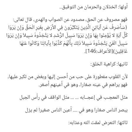
أولها: الخذلان والحرمان من التوفيق..
فهو مصروف عن الحق، مصدود عن الصواب والهدى، قال تعالى:
{سَأَصْرِفُ عَنْ آيَاتِيَ الَّذِينَ يَتَكَبَّرُونَ فِي الأَرْضِ بِغَيْرِ الْحَقِّ وَإِنْ يَرَوْا
كُلَّ آيَةٍ لا يُؤْمِنُوا بِهَا وَإِنْ يَرَوْا سَبِيلَ الرُّشْدِ لا يَتَّخِذُوهُ سَبِيلاً وَإِنْ يَرَوْا
سَبِيلَ الْغَيِّ يَتَّخِذُوهُ سَبِيلاً ذَلِكَ بِأَنَّهُمْ كَذَّبُوا بِآياتِنَا وَكَانُوا عَنْهَا
غَافِلِينَ)[الأعراف:146].
ثانيها: كراهية الخلق:
لأن القلوب مفطورة على حب من أحسن إليها وبغض من تكبر عليها،
فهو يراهم في عينه صغارا، وهو في أعينهم أصغر.
مثل المعجـب في إعجــابه ... ... مثل الواقف في رأس الجبل
يبصر الناس صغارا وهو في .... أعين الناس صغيرا لم يزل
ثالثها: التعرض لمقت الله وعذابه: