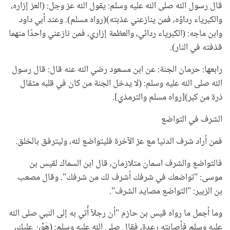
قال رسول الله صلى الله عليه وسلم: يقول الله عز وجل: (العز إزاره،
والكبرياء رداؤه، فمن ينازعني عذبته)(رواه مسلم). وعند أبي داود
وابن ماجه: (الكبرياء ردائي، والعظمة إزاري، فمن نازعني واحدًا منهما
قذفته في النار).
رابعها: حرمان الجنة: عن ابن مسعود رضي الله عنه قال: قال رسول
الله صلى الله عليه وسلم: (لا يدخل الجنة من كان في قلبه مثقال
ذرة من كبر)[رواه مسلم والترمذي].
الشرف في التواضع
فمن أراد شرف الدنيا مع عز الآخرة فليتواضع لله، وليترفق بالخلق.
فالتواضع والشرف اسمان متلازمان، قال ابن السماك لقيس بن
موسى: "تواضعك في شرفك أشرف لك من شرفك". وقال مصعب
بن الزبير: "التواضع مصايد الشرف".
وما أجمل ما رواه قيس بن حازم "أن رجلاً أُتي به إلى النبي صلى الله
عليه وسلم فأصابته رعدة، فقال صلى الله عليه وسلم: (هَوِّن عليك،