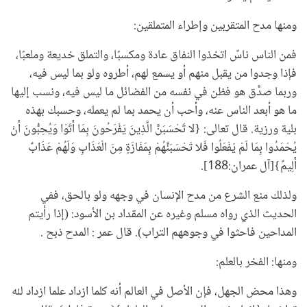
ومنها مدح المتقربين وإطراء المتملقين:
فمن الناس ناسٌ اتخذوا النفاق عادة ومكسبًا، والتملق خديعة وملعبًا،
فإذا وجدوا من يقبل منهم أو يسمع لهم، أطروه ولو بما ليس فيه،
وربما صدَّق هو فظن في نفسه من الفضائل ما ليس فيه، ونسب إليها
ما هو أبعد الناس عنه، وأحب أن يحمد بما لم يعمله، وحسبك بهذه
بلية ورزية. قال تعالى: {لا تَحْسَبَنَّ الَّذِينَ يَفْرَحُونَ بِمَا أَتَوْا وَيُحِبُّونَ أَنْ
يُحْمَدُوا بِمَا لَمْ يَفْعَلُوا فَلا تَحْسَبَنَّهُمْ بِمَفَازَةٍ مِنَ الْعَذَابِ وَلَهُمْ عَذَابٌ
أَلِيمٌ}[آل عمران:188].
ولذلك منع الشرع من مدح الإنسان في وجهه ولو بالحق، ففي
الحديث الذي رواه مسلم وغيره عن المقداد بن الأسود: (إذا رأيتم
المداحين فاحثوا في وجوههم التراب). قال عمر : المدح ذبح .
ومنها: الفخر بالعلم:
وهذا محض الجهل، فإن الأصل في العالم أنه كلما ازداد علما ازداد لله