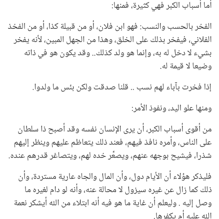
أما أسباب الكبر فهي كثيرة، فمنها:
الفخر بالحسب والنسب: فهو ابن فلان، أو من قبيلة كذا، أو من الفخذ
الفلاني، فيفخر بذلك على الخلق، وهذا من الجهل المبين، لأنه يفخر
بشيء لا دخل له به، وإنما هو ولد كذلك.. وقد يكون هو في ذاته
وضيعا لا قيمة له.
إذا فخرت بآباء لهم نسب .. قلنا صدقت ولكن بئس ما ولدوا.
ومنها علو اليد، ونفوذ الأمر:
من أقوى أسباب الكبر، أن يرى الإنسان نفسه وقد أصبح ذا سلطان
على الناس، وأمره نافذ فيهم، فعند ذلك يتعاظم عليهم وينظر إليهم
شذرا، فيشيح بوجهه عنهم، ويصعِّر خده لهم، ويتصاغر قدرهم عنده.
فليذكر هؤلاء أن الأيام دول، وأن المال والجاه عارية مستردة، وأن
ذلك كما زال عن غيره سيزول لا محالة عنه، وأنه لو دام لغيره ما
وصل إليه . وليعلم أن غاية ما هو فيه أنه ابتلاء من الله أيشكر نعمة
الله عليه أم يكفرها.