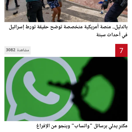
بالدليل.. منصة أمريكية متخصصة توضح حقيقة تورط إسرائيل
في أحداث سبتة
7
3082 مشاهدة
مكترٍ يدلي برسائل "واتساب" وينجو من الإفراغ