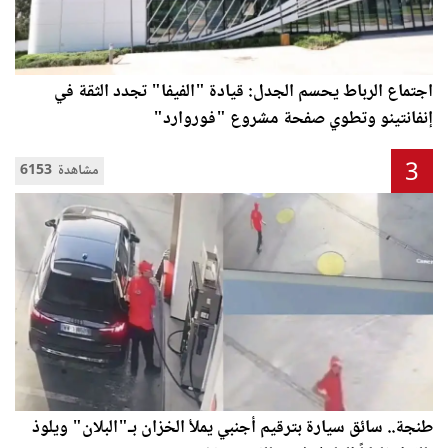
اجتماع الرباط يحسم الجدل: قيادة "الفيفا" تجدد الثقة في
إنفانتينو وتطوي صفحة مشروع "فوروارد"
3
6153 مشاهدة
طنجة.. سائق سيارة بترقيم أجنبي يملأ الخزان بـ"البلان" ويلوذ