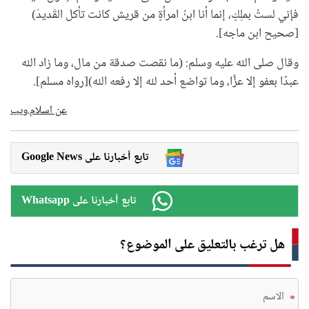
فإني لستُ بملِكٍ، إنما أنا ابنُ امرأةٍ من قريش كانت تأكل القَديدَ)
[صحيح ابن ماجه].
وقال صلى الله عليه وسلم: (ما نقصت صدقة من مال، وما زاد الله
عبدًا بعفو إلا عزًّا، وما تواضع أحد لله إلا رفعه الله)[رواه مسلم].
عن اسلام.ويب
Google News تابع أخبارنا على
Whatsapp تابع أخبارنا على
هل ترغب بالتعليق على الموضوع؟
*