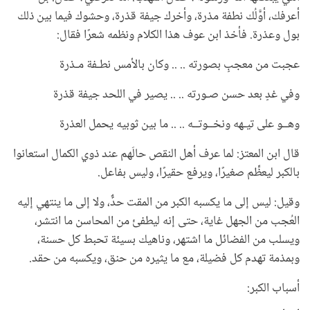
أعرفك، أوَّلُك نطفة مذرة، وأخرك جيفة قذرة، وحشوك فيما بين ذلك
بول وعذرة. فأخذ ابن عوف هذا الكلام ونظمه شعرًا فقال:
عجبت من معجبٍ بصورته .. .. وكان بالأمس نطـفة مـذرة
وفي غدٍ بعد حسن صـورته .. .. يصير في اللحد جيفة قذرة
وهــو على تيـهه ونخــوتــه .. .. ما بين ثوبيه يحمل العذرة
قال ابن المعتز: لما عرف أهل النقص حالَهم عند ذوي الكمال استعانوا
بالكبر ليعظِّم صغيرًا، ويرفع حقيرًا، وليس بفاعل.
وقيل: ليس إلى ما يكسبه الكبر من المقت حدٌّ، ولا إلى ما ينتهي إليه
العُجب من الجهل غاية، حتى إنه ليطفئ من المحاسن ما انتشر،
ويسلب من الفضائل ما اشتهر، وناهيك بسيئة تحبط كل حسنة،
وبمذمة تهدم كل فضيلة، مع ما يثيره من حنق، ويكسبه من حقد.
أسباب الكبر: