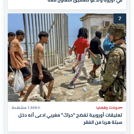
7
حوادث وقضايا
1,539 مشاهدة
تعليقات أوروبية تفضح "حراݣ" مغربي ادعى أنه دخل
سبتة هربا من الفقر