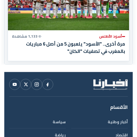
أسود الأطلس
1,133 مشاهدة
مرة أخرى.. "الأسود" يلعبون 5 من أصل 6 مباريات
بالمغرب في تصفيات "الكان"
الأقسام
أخبار وطنية
سياسة
اقتصاد
رياضة