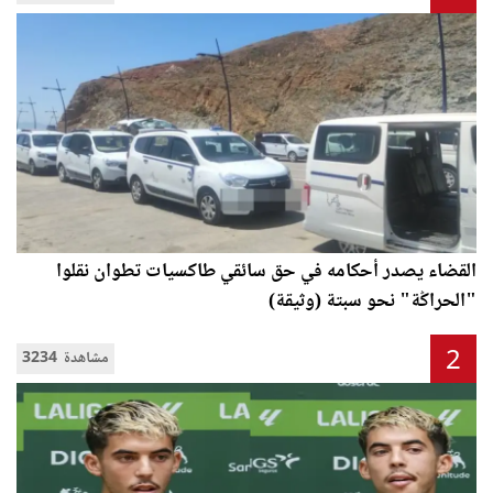
القضاء يصدر أحكامه في حق سائقي طاكسيات تطوان نقلوا
"الحراݣة" نحو سبتة (وثيقة)
2
3234 مشاهدة