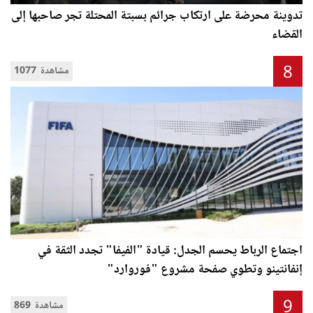
تدوينة محرضة على ارتكاب جرائم بسبتة المحتلة تجر صاحبها إلى
القضاء
8
1077 مشاهدة
اجتماع الرباط يحسم الجدل: قيادة "الفيفا" تجدد الثقة في
إنفانتينو وتطوي صفحة مشروع "فوروارد"
9
869 مشاهدة