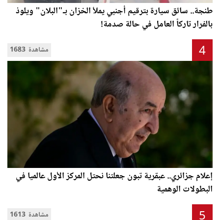
طنجة.. سائق سيارة بترقيم أجنبي يملأ الخزان بـ"البلان" ويلوذ
بالفرار تاركاً العامل في حالة صدمة!
4
1683 مشاهدة
إعلام جزائري.. عبقرية تبون جعلتنا نحتل المركز الأول عالميا في
البطولات الوهمية
5
1613 مشاهدة