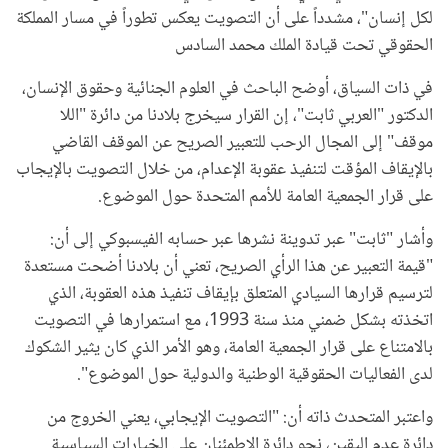
لكل إنسان"، مشدداً على أن التصويت يعكس تطوراً في مسار المملكة
الحقوقي تحت قيادة الملك محمد السادس
في ذات السياق، أوضح الباحث في العلوم الجنائية وحقوق الإنسان،
الدكتور "العربي ثابت"، إن القرار سيخرج بلادنا من دائرة "اللا
موقف" إلى المجال الرحب للتعبير الصريح عن الموقف القاضي
بالإيقاف المؤقت لتنفيذ عقوبة الإعدام، من خلال التصويت بالإيجاب
على قرار الجمعية العامة للأمم المتحدة حول الموضوع.
وأشار "ثابت" عبر تدوينة نشرها عبر حسابه الفيسبوكي إلى أن:
"قيمة التعبير عن هذا الرأي الصريح، تعني أن بلادنا أضحت مستعدة
لترسيم قرارها السيادي المتعلق بإيقاف تنفيذ هذه العقوبة، الذي
اتخذته بشكل ضمني منذ سنة 1993، مع استمرارها في التصويت
بالامتناع على قرار الجمعية العامة، وهو الأمر الذي كان يثير الشكوك
لدى الفعاليات الحقوقية الوطنية والدولية حول الموضوع".
واعتبر المتحدث ذاته أن: "التصويت الإيجابي، يعني الخروج من
دائرة عدم اليقين، نحو دائرة الاطمئنان على الخيارات السياسية