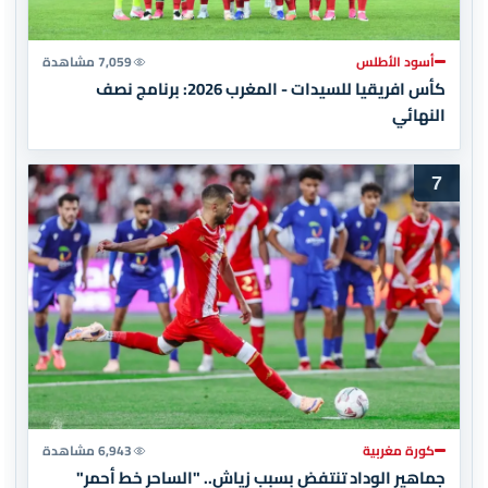
أسود الأطلس
7,059 مشاهدة
كأس افريقيا للسيدات - المغرب 2026: برنامج نصف
النهائي
7
كورة مغربية
6,943 مشاهدة
جماهير الوداد تنتفض بسبب زياش.. "الساحر خط أحمر"