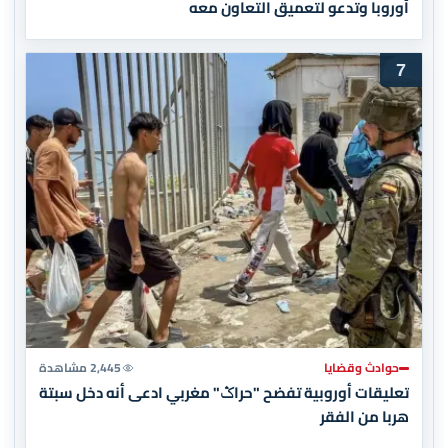
أوروبا وتدعو لتعميق التعاون معه
7
حوادث وقضايا
2,445 مشاهدة
تعليقات أوروبية تفضح "حراݣ" مغربي ادعى أنه دخل سبتة
هربا من الفقر