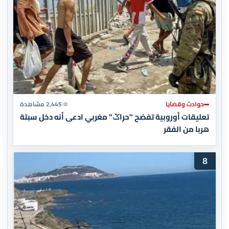
حوادث وقضايا
2,445 مشاهدة
تعليقات أوروبية تفضح "حراݣ" مغربي ادعى أنه دخل سبتة
هربا من الفقر
8