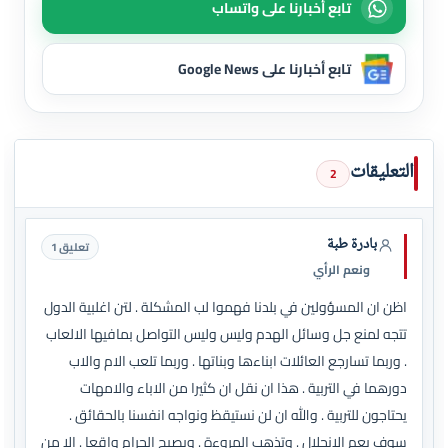
تابع أخبارنا على واتساب
تابع أخبارنا على Google News
التعليقات
2
بادرة طبة
تعليق 1
ونعم الرأي
اظن ان المسؤولين في بلدنا فهموا لب المشكلة . لتن اغلبية الدول
تتجه لمنع جل وسائل الهدم وليس وليس التواصل بمافيها الالعاب
. وربما تسارجع العائلات ابناءها وبناتها . وربما تلعب الام والاب
دورهما في التربية . هذا ان نقل ان كثيرا من الاباء والامهات
يحتاجون للتربية . والله ان لن نستيقظ ونواجه انفسنا بالحقائق .
سوف يعم الانحلال . وتذهب المروءة . ويصبح الحرام واقعا . الا من