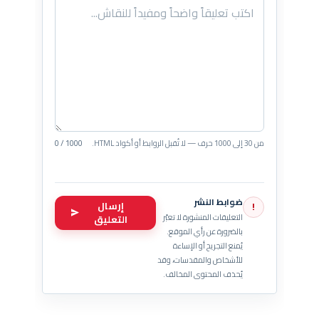
من 30 إلى 1000 حرف — لا تُقبل الروابط أو أكواد HTML.
0 / 1000
ضوابط النشر
إرسال
!
التعليقات المنشورة لا تعبّر
التعليق
بالضرورة عن رأي الموقع.
يُمنع التجريح أو الإساءة
للأشخاص والمقدسات، وقد
يُحذف المحتوى المخالف.