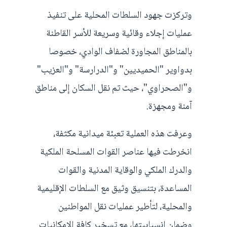
وتركزت جهود السلطات المحلية على تنفيذ
عمليات إجلاء وقائية وسريعة للأسر القاطنة
بالمناطق المجاورة لضفاف الوادي، خصوصا
بدواوير "الحميديين" و"الدرارسة" و"العزيب"
و"الصحراوي"، حيث تم نقل السكان إلى مناطق
آمنة ومجهزة.
وعرفت هذه العملية تعبئة ميدانية مكثفة،
انخرطت فيها عناصر القوات المسلحة الملكية
والدرك الملكي والوقاية المدنية والقوات
المساعدة، بتنسيق وثيق مع السلطات الإقليمية
والمحلية، لتأطير عمليات نقل المواطنين
وضمان انسيابيتها، مع تسخير كافة الإمكانيات