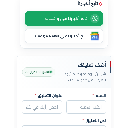
تابع أخبارنا
تابع أخبارنا على واتساب
تابع أخبارنا على Google News
أضف تعليقك
النشر بعد المراجعة
شارك رأيك بوضوح واحترام. تُراجع
التعليقات قبل ظهورها للقراء.
الاسم
*
عنوان التعليق
*
اترك هذا الحقل فارغاً
نص التعليق
*