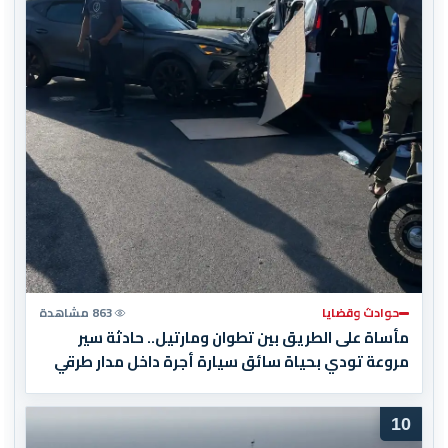
حوادث وقضايا
863 مشاهدة
مأساة على الطريق بين تطوان ومارتيل.. حادثة سير
مروعة تودي بحياة سائق سيارة أجرة داخل مدار طرقي
10