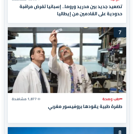
تصعيد جديد بين مدريد وروما.. إسبانيا تفرض مراقبة
حدودية على القادمين من إيطاليا
7
طب وصحة
1,877 مشاهدة
طفرة طبية يقودها بروفيسور مغربي
8