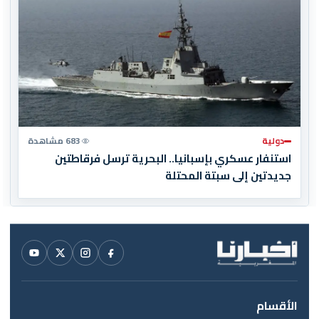
دولية
683 مشاهدة
استنفار عسكري بإسبانيا.. البحرية ترسل فرقاطتين
جديدتين إلى سبتة المحتلة
الأقسام