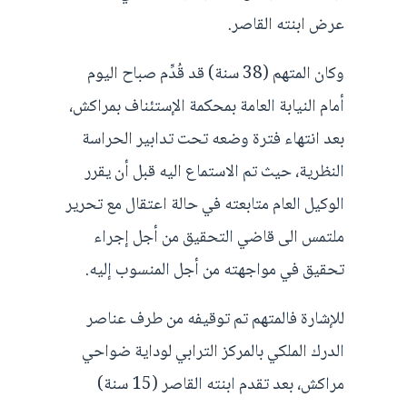
عرض ابنته القاصر.
وكان المتهم (38 سنة) قد قُدِّم صباح اليوم
أمام النيابة العامة بمحكمة الإستئناف بمراكش،
بعد انتهاء فترة وضعه تحت تدابير الحراسة
النظرية، حيث تم الاستماع اليه قبل أن يقرر
الوكيل العام متابعته في حالة اعتقال مع تحرير
ملتمس الى قاضي التحقيق من أجل إجراء
تحقيق في مواجهته من أجل المنسوب إليه.
للإشارة فالمتهم تم توقيفه من طرف عناصر
الدرك الملكي بالمركز الترابي لوداية ضواحي
مراكش، بعد تقدم ابنته القاصر (15 سنة)