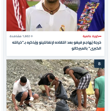
كورة عالمية
1,602 مشاهدة
خرجة يُهاجم فيغو بعد انتقاده لإنفانتينو ويُذكره بـ"خيانته
الكبرى" بالميركاتو
8