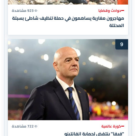
حوادث وقضايا
923 مشاهدة
مهاجرون مغاربة يساهمون في حملة تنظيف شاطئ بسبتة
المحتلة
9
كورة عالمية
722 مشاهدة
"فيفا" ينتفض لحماية إنفانتينو