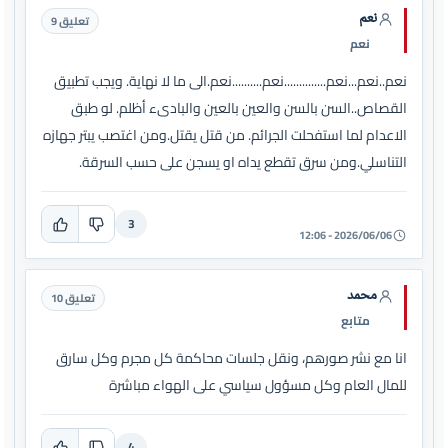
نعم
تعليق 9
نعم
نعم..نعم...نعم..............نعم..........نعم.الى ما لا نهاية. ويجب تطبيق
القصاص..السن بالسن والعين بالعين والبادىء أظلم. لو طبق
الاعدام لما استفحلت الجرائم. من قتل يقتل.ومن اغتصب يبتر جهازه
التناسلي.ومن سرق تقطع يداه او يسجن على حسب السرقة.
3
2026/06/06 - 12:06
محمد
تعليق 10
متابع
انا مع نشر صورهم، ونقل جلسات محاكمة كل مجرم وكل سارق
للمال العام وكل مسؤول سياسي على الهواء مباشرة
4