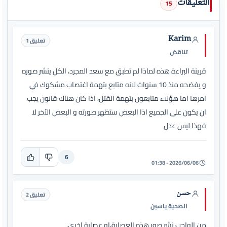
التعليقات
15
Karim
تعليق 1
تناقض
قرينة البراءة هذه لماذا لم تطبق مع سعد المجرد، الكل ينشر صوره
و يفضحه منذ 10 سنوات لانه متابع بتهمة اغتصاب مشكوك في
امرها اما هؤلاء متابعون بتهمة القتل، اذا كان هناك قانون يجب
ان يكون على الجميع اذا البعض ستظهر صورته و البعض الآخر لا
فهذا ليس عدل
6
2026/06/06 - 01:38
حسن
تعليق 2
الصحية ياسين
من الواجب نشر صور هذه العصابة،او عصابة اخرى.