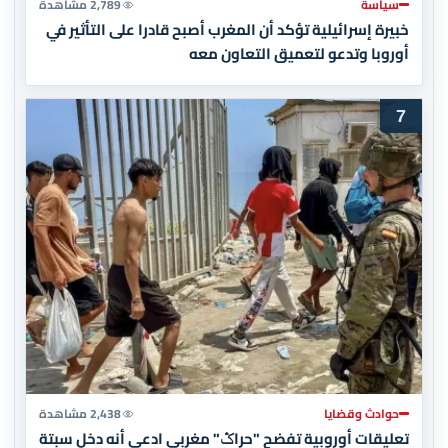
سياسة
2,789 مشاهدة
خبيرة إسرائيلية تؤكد أن المغرب أصبح قادرا على التأثير في
أوروبا وتدعو لتعميق التعاون معه
7
حوادث وقضايا
2,438 مشاهدة
تعليقات أوروبية تفضح "حراݣ" مغربي ادعى أنه دخل سبتة