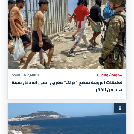
حوادث وقضايا
2,608 مشاهدة
تعليقات أوروبية تفضح "حراݣ" مغربي ادعى أنه دخل سبتة
هربا من الفقر
8