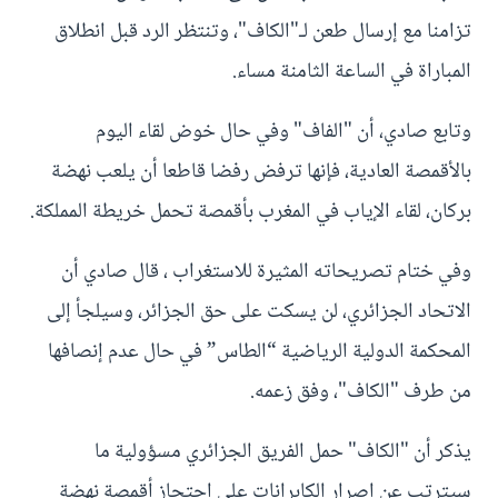
تزامنا مع إرسال طعن لـ"الكاف"، وتنتظر الرد قبل انطلاق
المباراة في الساعة الثامنة مساء.
وتابع صادي، أن "الفاف" وفي حال خوض لقاء اليوم
بالأقمصة العادية، فإنها ترفض رفضا قاطعا أن يلعب نهضة
بركان، لقاء الإياب في المغرب بأقمصة تحمل خريطة المملكة.
وفي ختام تصريحاته المثيرة للاستغراب ، قال صادي أن
الاتحاد الجزائري، لن يسكت على حق الجزائر، وسيلجأ إلى
المحكمة الدولية الرياضية “الطاس” في حال عدم إنصافها
من طرف "الكاف"، وفق زعمه.
يذكر أن "الكاف" حمل الفريق الجزائري مسؤولية ما
سيترتب عن إصرار الكابرانات على احتجاز أقمصة نهضة