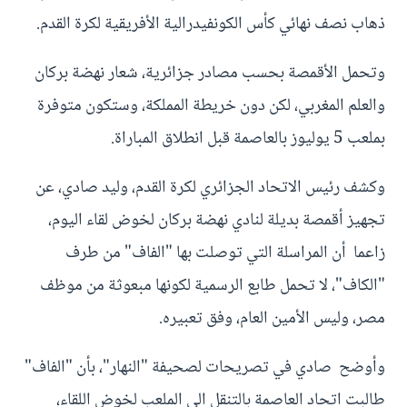
ذهاب نصف نهائي كأس الكونفيدرالية الأفريقية لكرة القدم.
وتحمل الأقمصة بحسب مصادر جزائرية، شعار نهضة بركان
والعلم المغربي، لكن دون خريطة المملكة، وستكون متوفرة
بملعب 5 يوليوز بالعاصمة قبل انطلاق المباراة.
وكشف رئيس الاتحاد الجزائري لكرة القدم، وليد صادي، عن
تجهيز أقمصة بديلة لنادي نهضة بركان لخوض لقاء اليوم،
زاعما أن المراسلة التي توصلت بها "الفاف" من طرف
"الكاف"، لا تحمل طابع الرسمية لكونها مبعوثة من موظف
مصر، وليس الأمين العام، وفق تعبيره.
وأوضح صادي في تصريحات لصحيفة "النهار"، بأن "الفاف"
طالبت اتحاد العاصمة بالتنقل الى الملعب لخوض اللقاء،