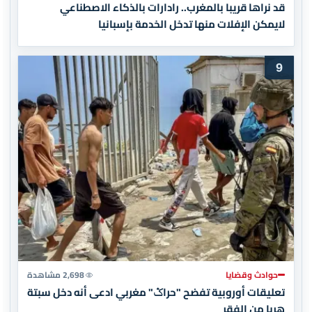
قد نراها قريبا بالمغرب.. رادارات بالذكاء الاصطناعي
لايمكن الإفلات منها تدخل الخدمة بإسبانيا
9
حوادث وقضايا
2,698 مشاهدة
تعليقات أوروبية تفضح "حراݣ" مغربي ادعى أنه دخل سبتة
هربا من الفقر