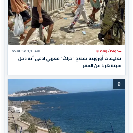
حوادث وقضايا
1,154 مشاهدة
تعليقات أوروبية تفضح "حراݣ" مغربي ادعى أنه دخل
سبتة هربا من الفقر
9